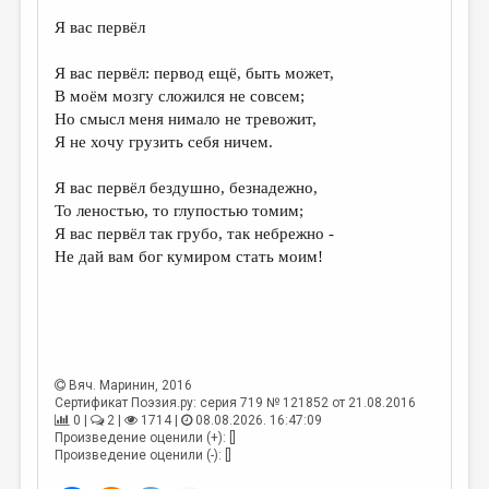
Я вас первёл
ДАЙДЖЕСТ
ПРОИЗВЕДЕНИЯ
Я вас первёл: первод ещё, быть может,
В моём мозгу сложился не совсем;
ПЕРЕВОДЫ
Но смысл меня нимало не тревожит,
Я не хочу грузить себя ничем.
КОНКУРСЫ
ДЕТСКАЯ КОМНАТА
Я вас первёл бездушно, безнадежно,
То леностью, то глупостью томим;
КНИЖНАЯ ПОЛКА
Я вас первёл так грубо, так небрежно -
Не дай вам бог кумиром стать моим!
ОБЗОР ЛИТЕРАТУРЫ
СТРАНИЦЫ ПАМЯТИ
ОБЪЯВЛЕНИЯ
КОЛОНКА РЕДАКТОРА
Вяч. Маринин
, 2016
Сертификат Поэзия.ру: серия 719 № 121852 от 21.08.2016
РЕДКОЛЛЕГИЯ
0 |
2 |
1714 |
08.08.2026. 16:47:09
Произведение оценили (+): []
ОТ РЕДАКЦИИ
Произведение оценили (-): []