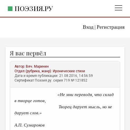
ПОЭЗИЯ.РУ
Вход
Регистрация
ГЛАВНОЕ МЕНЮ
|
ПОЭЗИЯ.РУ
ИЗДАТЕЛЬСТВО
Я вас первёл
ЖАНРЫ
АВТОРЫ
Автор:
Вяч. Маринин
Отдел (рубрика, жанр):
Иронические стихи
КОММЕНТАРИИ
Дата и время публикации: 21.08.2016, 14:56:59
Сертификат Поэзия.ру: серия 719 № 121852
ЛИТСАЛОН
«
Не мни переводя, что склад
НОВОСТИ
в творце готов,
ПРАВИЛА САЙТА
Творец дарует мысль, но не
дарует слов.»
ОТДЕЛЫ И РУБРИКИ
А.П. Сумароков
ИЗБРАННОЕ