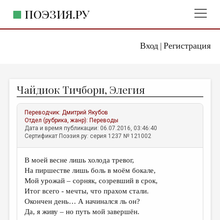
ПОЭЗИЯ.РУ
Вход
Регистрация
ГЛАВНОЕ МЕНЮ
|
ПОЭЗИЯ.РУ
ИЗДАТЕЛЬСТВО
Чайдиок Тичборн, Элегия
ЖАНРЫ
АВТОРЫ
Переводчик:
Дмитрий Якубов
Отдел (рубрика, жанр):
Переводы
КОММЕНТАРИИ
Дата и время публикации: 06.07.2016, 03:46:40
Сертификат Поэзия.ру: серия 1237 № 121002
ЛИТСАЛОН
В моей весне лишь холода тревог,
НОВОСТИ
На пиршестве лишь боль в моём бокале,
ПРАВИЛА САЙТА
Мой урожай – сорняк, созревший в срок,
Итог всего - мечты, что прахом стали.
Окончен день… А начинался ль он?
ОТДЕЛЫ И РУБРИКИ
Да, я живу – но путь мой завершён.
ИЗБРАННОЕ