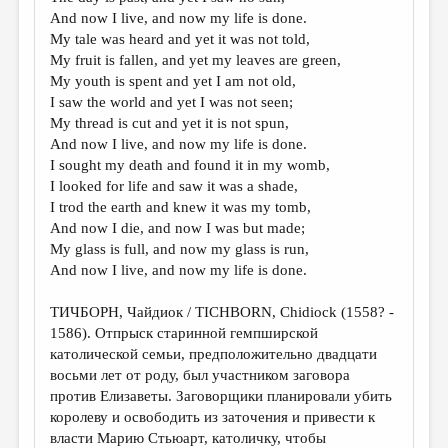
МАЛАЯ ПРОЗА
And now I live, and now my life is done.
My tale was heard and yet it was not told,
ЭССЕИСТИКА
My fruit is fallen, and yet my leaves are green,
ЛИТЕРАТУРОВЕДЕНИЕ
My youth is spent and yet I am not old,
I saw the world and yet I was not seen;
КУЛЬТУРОВЕДЕНИЕ
My thread is cut and yet it is not spun,
And now I live, and now my life is done.
ПУБЛИЦИСТИКА
I sought my death and found it in my womb,
РЕЦЕНЗИРОВАНИЕ
I looked for life and saw it was a shade,
I trod the earth and knew it was my tomb,
ЦИКЛЫ ПУБЛИКАЦИЙ
And now I die, and now I was but made;
My glass is full, and now my glass is run,
ТРЕДИАКОВСКИЙ
And now I live, and now my life is done.
МЕДИА
ТИЧБОРН, Чайдиок / TICHBORN, Chidiock (1558? -
ВКОНТАКТЕ
1586). Отпрыск старинной гемпширской
католической семьи, предположительно двадцати
восьми лет от роду, был участником заговора
против Елизаветы. Заговорщики планировали убить
королеву и освободить из заточения и привести к
власти Марию Стьюарт, католичку, чтобы