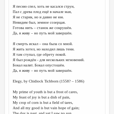
Я песню спел, хоть не касался струн,
ДАЙДЖЕСТ
Пал с древа плод ещё в начале мая,
ПРОИЗВЕДЕНИЯ
Я не старик, но и давно не юн.
Невидим был, земное созерцая.
ПЕРЕВОДЫ
Готова нить – станок же сокрушён.
Да, я живу – но путь мой завершён.
КОНКУРСЫ
ДЕТСКАЯ КОМНАТА
Я смерть искал – она была со мной.
Я жить хотел, но находил лишь тени.
КНИЖНАЯ ПОЛКА
Я там ступал, где обрету покой.
Я был рождён - для нескольких мгновений.
ОБЗОР ЛИТЕРАТУРЫ
Бокал налит. Бокал опустошён.
СТРАНИЦЫ ПАМЯТИ
Да, я живу – но путь мой завершён.
ОБЪЯВЛЕНИЯ
Elegy, by Chidiock Tichborn (1558? – 1586)
КОЛОНКА РЕДАКТОРА
My prime of youth is but a frost of cares,
My feast of joy is but a dish of pain,
РЕДКОЛЛЕГИЯ
My crop of corn is but a field of tares,
ОТ РЕДАКЦИИ
And all my good is but vain hope of gain;
The day is past, and yet I saw no sun,