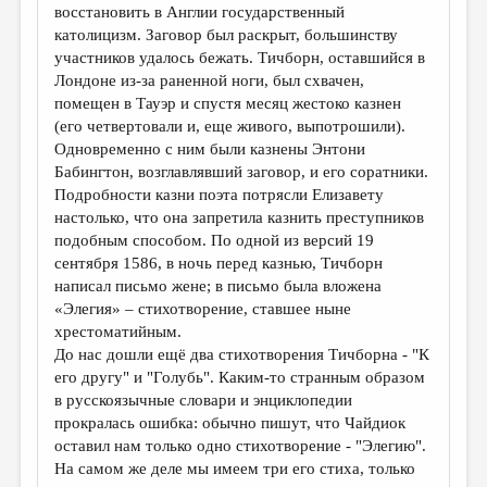
восстановить в Англии государственный
католицизм. Заговор был раскрыт, большинству
участников удалось бежать. Тичборн, оставшийся в
Лондоне из-за раненной ноги, был схвачен,
помещен в Тауэр и спустя месяц жестоко казнен
(его четвертовали и, еще живого, выпотрошили).
Одновременно с ним были казнены Энтони
Бабингтон, возглавлявший заговор, и его соратники.
Подробности казни поэта потрясли Елизавету
настолько, что она запретила казнить преступников
подобным способом. По одной из версий 19
сентября 1586, в ночь перед казнью, Тичборн
написал письмо жене; в письмо была вложена
«Элегия» – стихотворение, ставшее ныне
хрестоматийным.
До нас дошли ещё два стихотворения Тичборна - "К
его другу" и "Голубь". Каким-то странным образом
в русскоязычные словари и энциклопедии
прокралась ошибка: обычно пишут, что Чайдиок
оставил нам только одно стихотворение - "Элегию".
На самом же деле мы имеем три его стиха, только