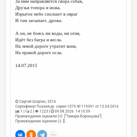
За ним направляется свора собак,
Друзья топора и ножа.
ДАЙДЖЕСТ
Изрытое небо сползает в овраг
ПРОИЗВЕДЕНИЯ
И там засыпает, дрожа.
ПЕРЕВОДЫ
А он, не боясь ни воды, ни огня,
Идёт без багра и весла.
КОНКУРСЫ
На левой дороге утратит коня,
ДЕТСКАЯ КОМНАТА
На правой дороге осла.
КНИЖНАЯ ПОЛКА
14.07.2015
ОБЗОР ЛИТЕРАТУРЫ
СТРАНИЦЫ ПАМЯТИ
ОБЪЯВЛЕНИЯ
Сергей Шоргин
, 2016
Сертификат Поэзия.ру: серия 1075 № 119391 от 13.04.2016
КОЛОНКА РЕДАКТОРА
1 |
2 |
1223 |
09.08.2026. 14:10:59
Произведение оценили (+): ["Тамара Воронцова"]
РЕДКОЛЛЕГИЯ
Произведение оценили (-): []
ОТ РЕДАКЦИИ