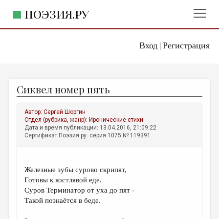
ПОЭЗИЯ.РУ
Вход
Регистрация
ГЛАВНОЕ МЕНЮ
|
ПОЭЗИЯ.РУ
ИЗДАТЕЛЬСТВО
Сиквел номер пять
ЖАНРЫ
АВТОРЫ
Автор:
Сергей Шоргин
Отдел (рубрика, жанр):
Иронические стихи
КОММЕНТАРИИ
Дата и время публикации: 13.04.2016, 21:09:22
Сертификат Поэзия.ру: серия 1075 № 119391
ЛИТСАЛОН
НОВОСТИ
Железные зубы сурово скрипят,
ПРАВИЛА САЙТА
Готовы к костлявой еде.
Суров Терминатор от уха до пят -
Такой познаётся в беде.
ОТДЕЛЫ И РУБРИКИ
ИЗБРАННОЕ