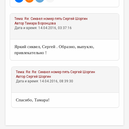
МАЛАЯ ПРОЗА
ЭССЕИСТИКА
Тема:
Re: Сиквел номер пять
Сергей Шоргин
ЛИТЕРАТУРОВЕДЕНИЕ
Автор
Тамара Воронцова
Дата и время: 14.04.2016, 03:37:16
КУЛЬТУРОВЕДЕНИЕ
ПУБЛИЦИСТИКА
Яркий сиквел, Сергей . Образно, выпукло,
РЕЦЕНЗИРОВАНИЕ
привлекательно !
ЦИКЛЫ ПУБЛИКАЦИЙ
ТРЕДИАКОВСКИЙ
Тема:
Re: Re: Сиквел номер пять
Сергей Шоргин
Автор
Сергей Шоргин
Дата и время: 14.04.2016, 08:39:30
МЕДИА
ВКОНТАКТЕ
Спасибо, Тамара!