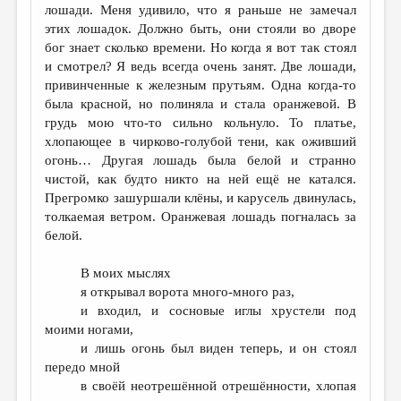
лошади. Меня удивило, что я раньше не замечал
этих лошадок. Должно быть, они стояли во дворе
бог знает сколько времени. Но когда я вот так стоял
и смотрел? Я ведь всегда очень занят. Две лошади,
привинченные к железным прутьям. Одна когда-то
была красной, но полиняла и стала оранжевой. В
грудь мою что-то сильно кольнуло. То платье,
хлопающее в чирково-голубой тени, как оживший
огонь… Другая лошадь была белой и странно
чистой, как будто никто на ней ещё не катался.
Прегромко зашуршали клёны, и карусель двинулась,
толкаемая ветром. Оранжевая лошадь погналась за
белой.
В моих мыслях
я открывал ворота много-много раз,
и входил, и сосновые иглы хрустели под
моими ногами,
и лишь огонь был виден теперь, и он стоял
передо мной
в своёй неотрешённой отрешённости, хлопая