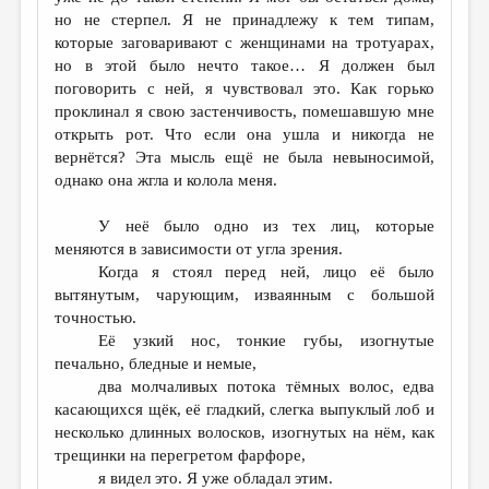
но не стерпел. Я не принадлежу к тем типам,
которые заговаривают с женщинами на тротуарах,
но в этой было нечто такое… Я должен был
поговорить с ней, я чувствовал это. Как горько
проклинал я свою застенчивость, помешавшую мне
открыть рот. Что если она ушла и никогда не
вернётся? Эта мысль ещё не была невыносимой,
однако она жгла и колола меня.
У неё было одно из тех лиц, которые
меняются в зависимости от угла зрения.
Когда я стоял перед ней, лицо её было
вытянутым, чарующим, изваянным с большой
точностью.
Её узкий нос, тонкие губы, изогнутые
печально, бледные и немые,
два молчаливых потока тёмных волос, едва
касающихся щёк, её гладкий, слегка выпуклый лоб и
несколько длинных волосков, изогнутых на нём, как
трещинки на перегретом фарфоре,
я видел это. Я уже обладал этим.