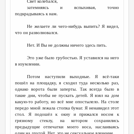
Свет колебался,
затемняясь и вспыхивая, точно
подкрадываясь к нам.
Не желаете ли чего-нибудь выпить? Я видел,
что он разволновался.
Нет. И Вы не должны ничего здесь пить.
Это уже было грубостью. Я уставился на него
в изумлении.
Потом наступили выходные. Я всё-таки
пошёл на площадку, я сходил туда несколько раз,
однако ворота были заперты. Так всегда было в
такие дни, чтобы не пускать детей. Я взял на дом
какую-то работу, но всё мне опостылело. На столе
передо мной лежала стопка бумаг. Я ненавидел этот
стол. Я подошёл к окну и прижался носом к
грязному стеклу, на котором сохранились
предыдущие отпечатки моего носа, наслаиваясь
один на другой. Нет, это не сексуальное влечение.