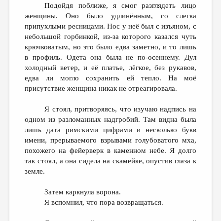
Подойдя поближе, я смог разглядеть лицо
женщины. Оно было удлинённым, со слегка
припухлыми ресницами. Нос у неё был с изъяном, с
небольшой горбинкой, из-за которого казался чуть
крючковатым, но это было едва заметно, и то лишь
в профиль. Одета она была не по-осеннему. Дул
холодный ветер, и её платье, лёгкое, без рукавов,
едва ли могло сохранить ей тепло. На моё
присутствие женщина никак не отреагировала.
Я стоял, притворяясь, что изучаю надпись на
одном из разломанных надгробий. Там видна была
лишь дата римскими цифрами и несколько букв
имени, прерываемого взрывами голубоватого мха,
похожего на фейерверк в каменном небе. Я долго
так стоял, а она сидела на скамейке, опустив глаза к
земле.
Затем каркнула ворона.
Я вспомнил, что пора возвращаться.