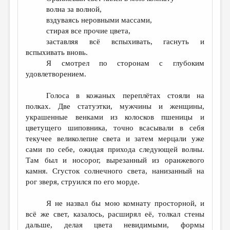
МАЛАЯ ПРОЗА
волна за волной,
вздуваясь неровными массами,
ЭССЕИСТИКА
стирая все прочие цвета,
ЛИТЕРАТУРОВЕДЕНИЕ
заставляя всё вспыхивать, гаснуть и
вспыхивать вновь.
КУЛЬТУРОВЕДЕНИЕ
Я смотрел по сторонам с глубоким
удовлетворением.
ПУБЛИЦИСТИКА
РЕЦЕНЗИРОВАНИЕ
Голоса в кожаных переплётах стояли на
полках. Две статуэтки, мужчины и женщины,
ЦИКЛЫ ПУБЛИКАЦИЙ
украшенные венками из колосков пшеницы и
цветущего шиповника, точно всасывали в себя
ТРЕДИАКОВСКИЙ
текучее великолепие света и затем мерцали уже
МЕДИА
сами по себе, ожидая прихода следующей волны.
Там был и носорог, вырезанный из оранжевого
ВКОНТАКТЕ
камня. Сгусток солнечного света, нанизанный на
рог зверя, струился по его морде.
Я не назвал бы мою комнату просторной, и
всё же свет, казалось, расширял её, толкал стены
дальше, делая цвета невидимыми, формы