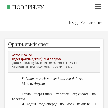
ПОЭЗИЯ.РУ
Вход
Регистрация
ГЛАВНОЕ МЕНЮ
|
ПОЭЗИЯ.РУ
ИЗДАТЕЛЬСТВО
Оранжевый свет
ЖАНРЫ
АВТОРЫ
Автор:
Вланес
Отдел (рубрика, жанр):
Малая проза
КОММЕНТАРИИ
Дата и время публикации: 05.03.2016, 11:59:14
Сертификат Поэзия.ру: серия 790 № 118570
ЛИТСАЛОН
Solamen miseris socios habuisse doloris.
НОВОСТИ
Марло,
Фауст
ПРАВИЛА САЙТА
Тепло шерстяных тапочек струилось по
голеням.
ОТДЕЛЫ И РУБРИКИ
Я ходил взад-вперёд по моей комнате. Я
ИЗБРАННОЕ