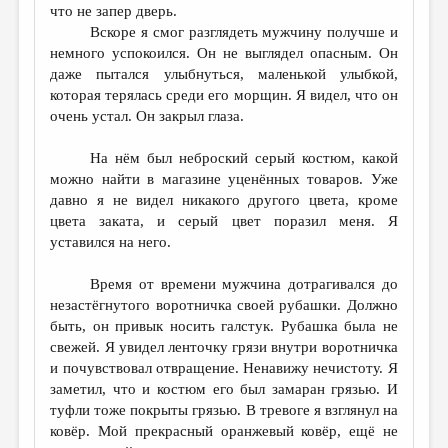
что не запер дверь.
Вскоре я смог разглядеть мужчину получше и
немного успокоился. Он не выглядел опасным. Он
даже пытался улыбнуться, маленькой улыбкой,
которая терялась среди его морщин. Я видел, что он
очень устал. Он закрыл глаза.
На нём был неброский серый костюм, какой
можно найти в магазине уценённых товаров. Уже
давно я не видел никакого другого цвета, кроме
цвета заката, и серый цвет поразил меня. Я
уставился на него.
Время от времени мужчина дотрагивался до
незастёгнутого воротничка своей рубашки. Должно
быть, он привык носить галстук. Рубашка была не
свежей. Я увидел ленточку грязи внутри воротничка
и почувствовал отвращение. Ненавижу нечистоту. Я
заметил, что и костюм его был замаран грязью. И
туфли тоже покрыты грязью. В тревоге я взглянул на
ковёр. Мой прекрасный оранжевый ковёр, ещё не