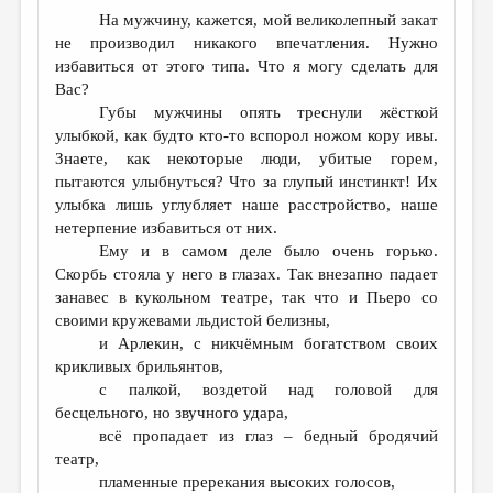
На мужчину, кажется, мой великолепный закат
не производил никакого впечатления. Нужно
избавиться от этого типа. Что я могу сделать для
Вас?
Губы мужчины опять треснули жёсткой
улыбкой, как будто кто-то вспорол ножом кору ивы.
Знаете, как некоторые люди, убитые горем,
пытаются улыбнуться? Что за глупый инстинкт! Их
улыбка лишь углубляет наше расстройство, наше
нетерпение избавиться от них.
Ему и в самом деле было очень горько.
Скорбь стояла у него в глазах. Так внезапно падает
занавес в кукольном театре, так что и Пьеро со
своими кружевами льдистой белизны,
и Арлекин, с никчёмным богатством своих
крикливых брильянтов,
с палкой, воздетой над головой для
бесцельного, но звучного удара,
всё пропадает из глаз – бедный бродячий
театр,
пламенные пререкания высоких голосов,