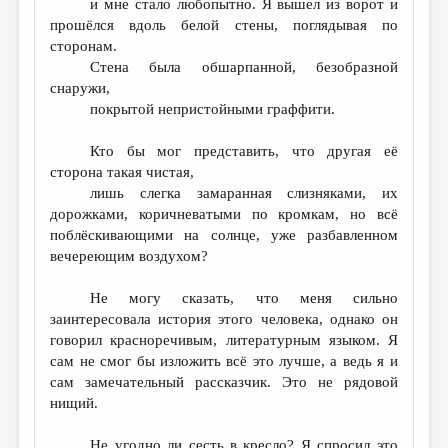
и мне стало любопытно. Я вышел из ворот и
прошёлся вдоль белой стены, поглядывая по
сторонам.
Стена была обшарпанной, безобразной
снаружи,
покрытой непристойными граффити.
Кто бы мог представить, что другая её
сторона такая чистая,
лишь слегка замаранная слизняками, их
дорожками, коричневатыми по кромкам, но всё
поблёскивающими на солнце, уже разбавленном
вечереющим воздухом?
Не могу сказать, что меня сильно
заинтересовала история этого человека, однако он
говорил красноречивым, литературным языком. Я
сам не смог бы изложить всё это лучше, а ведь я и
сам замечательный рассказчик. Это не рядовой
нищий.
Не угодно ли сесть в кресло? Я спросил это