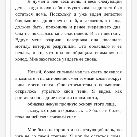
Я думал о ней весь день, и весь следующий
день, когда плохо себя почувствовал и должен был
остаться дома. Поскольку я уже видел лепестки
боярышника до встречи с ней, я заключил, что она,
должно быть, приходила и ранее вчерашнего дня.
Она не показалась мне счастливой. И эти цветки…
Вдруг меня озарило: наверняка она посещала
могилу, которую разрушили. Это объясняло и её
печаль, и то, что она не обращала внимания на
холод. Мне захотелось увидеть её снова.
Новый, более сильный наплыв света появился
в комнате и на мгновение смял тёмный кокон вокруг
лица моего гостя. Оно стремительно вспыхнуло,
открылось, утратило свои тени. Я видел, как
растаяли последние остатки скромности,
обнажая некую прочную основу этого лица,
скалу, которая открывалась всё более и более,
пока на ней таял грязный снег.
Мне было нехорошо и на следующий день, но
уже не до такой степени. Я мог бы остаться дома,