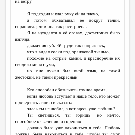
на ветру.
Я подходил и клал руку ей на плечо,
а потом обхватывал её вокруг талии,
спрашивал, чем она так расстроена.
Я не нуждался в её словах, достаточно было
взгляда,
движения губ. Её груди так напряглись,
что я видел соски под оранжевой тканью,
похожие на острые камни, и красноречие их
сводило меня с ума,
но мне нужен был иной язык, не такой
жестокий, не такой прекрасный.
Кто способен обозначить точное время,
когда любовь вступает в наше тело, кто может
прочертить линию и сказать:
здесь ты не любил, а вот здесь уже любишь?
Ты светишься, ты горишь, но нечто,
способное к свечению и горению
должно было уже находиться в тебе. Любовь
должна была находиться в тебе, чтобы ты смог