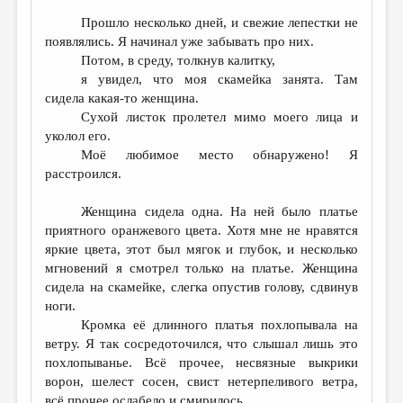
Прошло несколько дней, и свежие лепестки не
появлялись. Я начинал уже забывать про них.
Потом, в среду, толкнув калитку,
я увидел, что моя скамейка занята. Там
сидела какая-то женщина.
Сухой листок пролетел мимо моего лица и
уколол его.
Моё любимое место обнаружено! Я
расстроился.
Женщина сидела одна. На ней было платье
приятного оранжевого цвета. Хотя мне не нравятся
яркие цвета, этот был мягок и глубок, и несколько
мгновений я смотрел только на платье. Женщина
сидела на скамейке, слегка опустив голову, сдвинув
ноги.
Кромка её длинного платья похлопывала на
ветру. Я так сосредоточился, что слышал лишь это
похлопыванье. Всё прочее, несвязные выкрики
ворон, шелест сосен, свист нетерпеливого ветра,
всё прочее ослабело и смирилось.