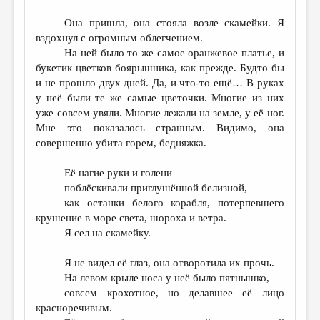
Она пришла, она стояла возле скамейки. Я
вздохнул с огромным облегчением.
На ней было то же самое оранжевое платье, и
букетик цветков боярышника, как прежде. Будто бы
и не прошло двух дней. Да, и что-то ещё… В руках
у неё были те же самые цветочки. Многие из них
уже совсем увяли. Многие лежали на земле, у её ног.
Мне это показалось странным. Видимо, она
совершенно убита горем, бедняжка.
Её нагие руки и голени
поблёскивали приглушённой белизной,
как останки белого корабля, потерпевшего
крушение в море света, шороха и ветра.
Я сел на скамейку.
Я не видел её глаз, она отворотила их прочь.
На левом крыле носа у неё было пятнышко,
совсем крохотное, но делавшее её лицо
красноречивым.