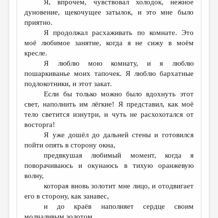
Я, впрочем, чувствовал холодок, нежное
дуновение, щекочущее затылок, и это мне было
приятно.
Я продолжал расхаживать по комнате. Это
моё любимое занятие, когда я не сижу в моём
кресле.
Я люблю мою комнату, и я люблю
пошаркиванье моих тапочек. Я люблю бархатные
подлокотники, и этот закат.
Если бы только можно было вдохнуть этот
свет, наполнить им лёгкие! Я представил, как моё
тело светится изнутри, и чуть не расхохотался от
восторга!
Я уже дошёл до дальней стены и готовился
пойти опять в сторону окна,
предвкушая любимый момент, когда я
поворачиваюсь и окунаюсь в тихую оранжевую
волну,
которая вновь золотит мне лицо, и отодвигает
его в сторону, как занавес,
и до краёв наполняет сердце своим
молчаливым золотом,