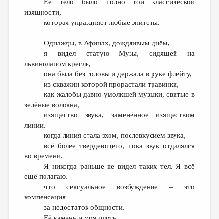
Её тело было полно той классической
изящности,
которая упраздняет любые эпитеты.
Однажды, в Афинах, дождливым днём,
я видел статую Музы, сидящей на
львинолапом кресле,
она была без головы и держала в руке флейту,
из скважин которой прорастали травинки,
как жалобы давно умолкшей музыки, свитые в
зелёные волокна,
изящество звука, заменённое изяществом
линии,
когда линия стала эхом, послевкусием звука,
всё более твердеющего, пока звук отдалялся
во времени.
Я никогда раньше не видел таких тел. Я всё
ещё полагаю,
что сексуальное возбуждение – это
компенсация
за недостаток общности.
Её камень и моя плоть