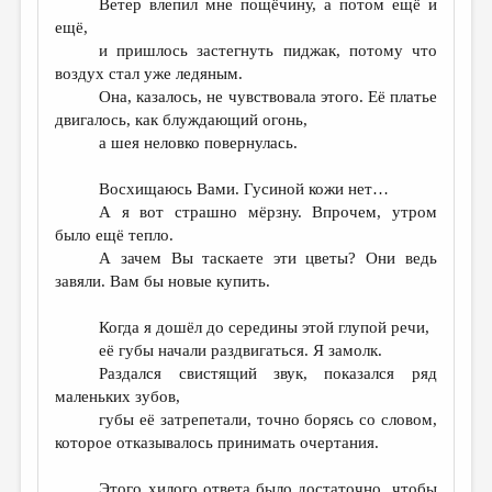
Ветер влепил мне пощёчину, а потом ещё и
ещё,
и пришлось застегнуть пиджак, потому что
воздух стал уже ледяным.
Она, казалось, не чувствовала этого. Её платье
двигалось, как блуждающий огонь,
а шея неловко повернулась.
Восхищаюсь Вами. Гусиной кожи нет…
А я вот страшно мёрзну. Впрочем, утром
было ещё тепло.
А зачем Вы таскаете эти цветы? Они ведь
завяли. Вам бы новые купить.
Когда я дошёл до середины этой глупой речи,
её губы начали раздвигаться. Я замолк.
Раздался свистящий звук, показался ряд
маленьких зубов,
губы её затрепетали, точно борясь со словом,
которое отказывалось принимать очертания.
Этого хилого ответа было достаточно, чтобы