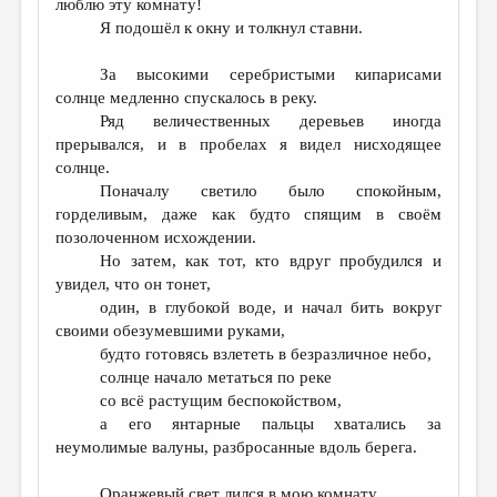
люблю эту комнату!
Я подошёл к окну и толкнул ставни.
ДАЙДЖЕСТ
ПРОИЗВЕДЕНИЯ
За высокими серебристыми кипарисами
солнце медленно спускалось в реку.
ПЕРЕВОДЫ
Ряд величественных деревьев иногда
прерывался, и в пробелах я видел нисходящее
КОНКУРСЫ
солнце.
ДЕТСКАЯ КОМНАТА
Поначалу светило было спокойным,
горделивым, даже как будто спящим в своём
КНИЖНАЯ ПОЛКА
позолоченном исхождении.
Но затем, как тот, кто вдруг пробудился и
ОБЗОР ЛИТЕРАТУРЫ
увидел, что он тонет,
СТРАНИЦЫ ПАМЯТИ
один, в глубокой воде, и начал бить вокруг
своими обезумевшими руками,
ОБЪЯВЛЕНИЯ
будто готовясь взлететь в безразличное небо,
солнце начало метаться по реке
КОЛОНКА РЕДАКТОРА
со всё растущим беспокойством,
а его янтарные пальцы хватались за
РЕДКОЛЛЕГИЯ
неумолимые валуны, разбросанные вдоль берега.
ОТ РЕДАКЦИИ
Оранжевый свет лился в мою комнату