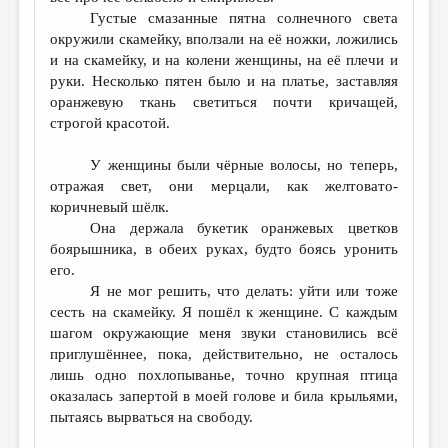
Густые смазанные пятна солнечного света
окружили скамейку, вползали на её ножки, ложились
и на скамейку, и на колени женщины, на её плечи и
руки. Несколько пятен было и на платье, заставляя
оранжевую ткань светиться почти кричащей,
строгой красотой.
У женщины были чёрные волосы, но теперь,
отражая свет, они мерцали, как желтовато-
коричневый шёлк.
Она держала букетик оранжевых цветков
боярышника, в обеих руках, будто боясь уронить
его.
Я не мог решить, что делать: уйти или тоже
сесть на скамейку. Я пошёл к женщине. С каждым
шагом окружающие меня звуки становились всё
приглушённее, пока, действительно, не осталось
лишь одно похлопыванье, точно крупная птица
оказалась запертой в моей голове и била крыльями,
пытаясь вырваться на свободу.