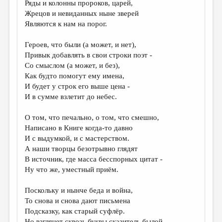
Ряды и колонны пророков, царей,
Жрецов и невиданных ныне зверей
ДАЙДЖЕСТ
Являются к нам на порог.
ПРОИЗВЕДЕНИЯ
Героев, что были (а может, и нет),
ПЕРЕВОДЫ
Привык добавлять в свои строки поэт -
Со смыслом (а может, и без),
КОНКУРСЫ
Как будто помогут ему имена,
ДЕТСКАЯ КОМНАТА
И будет у строк его выше цена -
И в сумме взлетит до небес.
КНИЖНАЯ ПОЛКА
О том, что печально, о том, что смешно,
ОБЗОР ЛИТЕРАТУРЫ
Написано в Книге когда-то давно
СТРАНИЦЫ ПАМЯТИ
И с выдумкой, и с мастерством.
А наши творцы безотрывно глядят
ОБЪЯВЛЕНИЯ
В источник, где масса бесспорных цитат -
Ну что же, уместный приём.
КОЛОНКА РЕДАКТОРА
РЕДКОЛЛЕГИЯ
Поскольку и нынче беда и война,
То снова и снова дают письмена
ОТ РЕДАКЦИИ
Подсказку, как старый суфлёр.
Но взглянет сквозь буквы сказитель былой