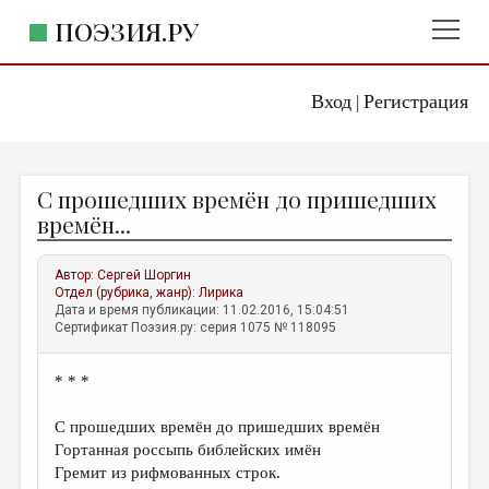
ПОЭЗИЯ.РУ
Вход
Регистрация
ГЛАВНОЕ МЕНЮ
|
ПОЭЗИЯ.РУ
ИЗДАТЕЛЬСТВО
С прошедших времён до пришедших
ЖАНРЫ
времён...
АВТОРЫ
Автор:
Сергей Шоргин
КОММЕНТАРИИ
Отдел (рубрика, жанр):
Лирика
Дата и время публикации: 11.02.2016, 15:04:51
ЛИТСАЛОН
Сертификат Поэзия.ру: серия 1075 № 118095
НОВОСТИ
* * *
ПРАВИЛА САЙТА
С прошедших времён до пришедших времён
ОТДЕЛЫ И РУБРИКИ
Гортанная россыпь библейских имён
Гремит из рифмованных строк.
ИЗБРАННОЕ