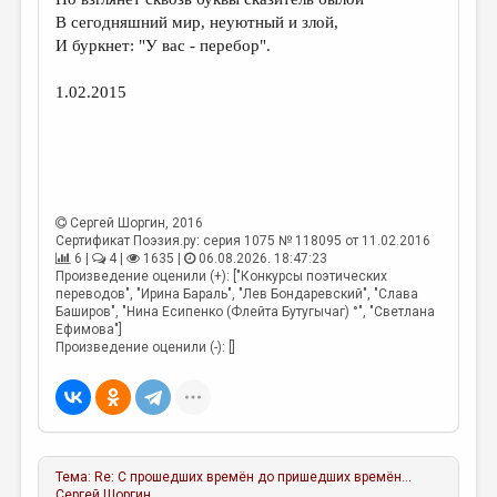
МАЛАЯ ПРОЗА
В сегодняшний мир, неуютный и злой,
ЭССЕИСТИКА
И буркнет: "У вас - перебор".
ЛИТЕРАТУРОВЕДЕНИЕ
1.02.2015
КУЛЬТУРОВЕДЕНИЕ
ПУБЛИЦИСТИКА
РЕЦЕНЗИРОВАНИЕ
Сергей Шоргин
, 2016
ЦИКЛЫ ПУБЛИКАЦИЙ
Сертификат Поэзия.ру: серия 1075 № 118095 от 11.02.2016
6 |
4 |
1635 |
06.08.2026. 18:47:23
ТРЕДИАКОВСКИЙ
Произведение оценили (+): ["Конкурсы поэтических
переводов", "Ирина Бараль", "Лев Бондаревский", "Слава
Баширов", "Нина Есипенко (Флейта Бутугычаг) °", "Светлана
МЕДИА
Ефимова"]
Произведение оценили (-): []
ВКОНТАКТЕ
Тема:
Re: С прошедших времён до пришедших времён...
Сергей Шоргин