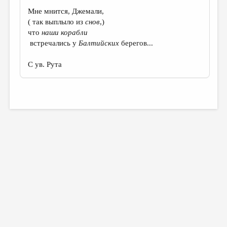
Мне мнится, Джемали,
( так выплыло из
снов
,)
что
наши корабли
встречались у
Балтийских
берегов...
С ув. Рута