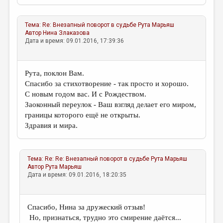
МАЛАЯ ПРОЗА
ЭССЕИСТИКА
Тема:
Re: Внезапный поворот в судьбе
Рута Марьяш
Автор
Нина Злаказова
ЛИТЕРАТУРОВЕДЕНИЕ
Дата и время: 09.01.2016, 17:39:36
КУЛЬТУРОВЕДЕНИЕ
ПУБЛИЦИСТИКА
Рута, поклон Вам.
Спасибо за стихотворение - так просто и хорошо.
РЕЦЕНЗИРОВАНИЕ
С новым годом вас. И с Рождеством.
Заоконный переулок - Ваш взгляд делает его миром,
ЦИКЛЫ ПУБЛИКАЦИЙ
границы которого ещё не открыты.
ТРЕДИАКОВСКИЙ
Здравия и мира.
МЕДИА
ВКОНТАКТЕ
Тема:
Re: Re: Внезапный поворот в судьбе
Рута Марьяш
Автор
Рута Марьяш
Дата и время: 09.01.2016, 18:20:35
Спасибо, Нина за дружеский отзыв!
Но, признаться, трудно это смирение даётся...