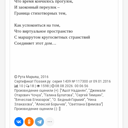
Что время кончилось прогулок,
И заоконный переулок –
ДАЙДЖЕСТ
Граница стихотворных тем,
ПРОИЗВЕДЕНИЯ
Как успокоиться на том,
ПЕРЕВОДЫ
Что виртуальное пространство
С маршрутом кругосветных странствий
КОНКУРСЫ
Соединяет этот дом…
ДЕТСКАЯ КОМНАТА
КНИЖНАЯ ПОЛКА
ОБЗОР ЛИТЕРАТУРЫ
Рута Марьяш
, 2016
СТРАНИЦЫ ПАМЯТИ
Сертификат Поэзия.ру: серия 1439 № 117300 от 09.01.2016
10 |
18 |
1598 |
08.08.2026. 00:06:56
ОБЪЯВЛЕНИЯ
Произведение оценили (+): ["Ашот Наданян", "Джемали
Отарович Чочуа", "Галина Булатова", "Сергей Тимшин",
"Вячеслав Егиазаров", "О. Бедный-Горький", "Нина
КОЛОНКА РЕДАКТОРА
Злаказова", "Алексей Борычев", "Светлана Ефимова"]
Произведение оценили (-): []
РЕДКОЛЛЕГИЯ
ОТ РЕДАКЦИИ