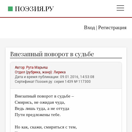
ПОЭЗИЯ.РУ
Вход
Регистрация
ГЛАВНОЕ МЕНЮ
|
ПОЭЗИЯ.РУ
ИЗДАТЕЛЬСТВО
Внезапный поворот в судьбе
ЖАНРЫ
АВТОРЫ
Автор:
Рута Марьяш
Отдел (рубрика, жанр):
Лирика
КОММЕНТАРИИ
Дата и время публикации: 09.01.2016, 14:53:08
Сертификат Поэзия.ру: серия 1439 № 117300
ЛИТСАЛОН
Внезапный поворот в судьбе –
НОВОСТИ
Смирись, не ожидая чуда,
ПРАВИЛА САЙТА
Ведь лишь туда, а не оттуда
Пути предложены тебе.
ОТДЕЛЫ И РУБРИКИ
Но как, скажи, смириться с тем,
ИЗБРАННОЕ