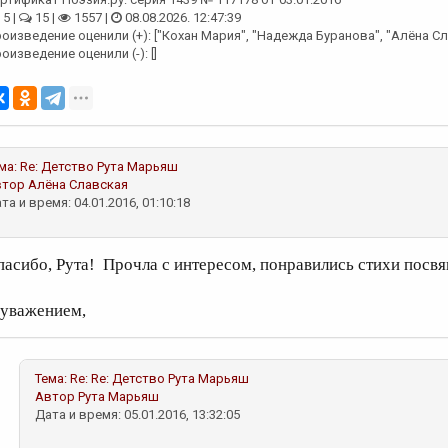
5 |
15 |
1557 |
08.08.2026. 12:47:39
оизведение оценили (+): ["Кохан Мария", "Надежда Буранова", "Алёна С
оизведение оценили (-): []
ма:
Re: Детство
Рута Марьяш
втор
Алёна Славская
та и время: 04.01.2016, 01:10:18
пасибо, Рута! Прочла с интересом, понравились стихи пос
 уважением,
Тема:
Re: Re: Детство
Рута Марьяш
Автор
Рута Марьяш
Дата и время: 05.01.2016, 13:32:05