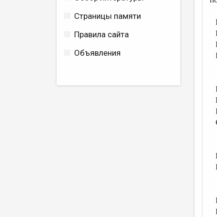
Страницы памяти
В
Н
Правила сайта
В
Объявления
В
В
В
И
К
С
В
В
И
В
В
К