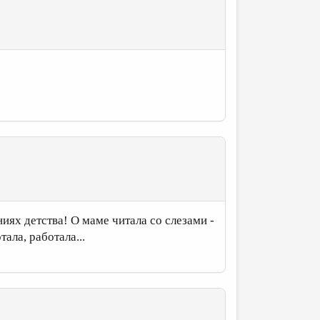
иях детства! О маме читала со слезами -
ала, работала...