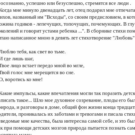
еосознанно, успешно или безуспешно, стремятся все люди .
огда мне минуло двенадцать лет, отец подарил мне отпеча
тихов, названный им "Всходы", со своим предисловием, в кот
южина годиков - лепечущих, топочущих, почемующих. В глу
околений и говорит устами ребенка ...". В сборнике стихи по
итаю написанное мною в девять лет стихотворение "Любовь"
юблю тебя, как свет во тьме.
 где лишь шаг,
вое лицо встает передо мной во мгле,
вой голос мне мерещится во сне.
, воротись ко мне!
акие импульсы, какие впечатления могли так поразить детск
аписать такое... Шло мое духовное созревание, плоды его бы
рирода, и разговоры в доме, общий фон жизни конца тридцат
одители, проникалась их заботами и тревогами и писала стихи
еведомые мне качества, была интересна самой себе, и это бы
ак при помощи детских мозгов природа пытается познать само
освятила маме: