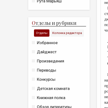
Рута Марьяш
н
К
с
д
О
тделы и рубрики
п
ч
Отделы
Колонка редактора
Л
Избранное
И
Дайджест
Т
Т
Произведения
О
Переводы
К
Конкурсы
н
п
Детская комната
р
н
Книжная полка
к
Обзор литературы
п