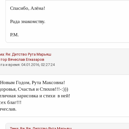
Спасибо, Алёна!
Рада знакомству.
Р.М.
ма:
Re: Детство
Рута Марьяш
втор
Вячеслав Егиазаров
та и время: 04.01.2016, 02:27:24
 Новым Годом, Рута Максовна!
оровья, Счастья и Стихов!!!-:)))
тличная зарисовка и стихи в ней!
ех благ!!!
ячеслав.
Тема:
Re: Re: Детство
Рута Марьяш