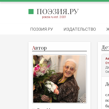
ПОЭЗИЯ.РУ
poezia.ru est. 2001
ПОЭЗИЯ.РУ
ИЗДАТЕЛЬСТВО
Де
А
втор
А
От
Да
Се
Д
П
с
п
б