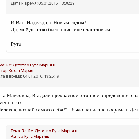
Дата и время: 05.01.2016, 13:38:29
И Вас, Надежда, с Новым годом!
Да, моё детство было поистине счастливым...
Рута
ма:
Re: Детство
Рута Марьяш
втор
Кохан Мария
та и время: 04.01.2016, 13:26:19
ута Максовна, Вы дали прекрасное и точное определение сча
менно так.
Человек, познай самого себя!" - было написано в храме в Де
Тема:
Re: Re: Детство
Рута Марьяш
Автор
Рута Марьяш