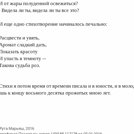
 от жары полуденной освежиться?
идела ли ты, видела ли ты все это?
 еще одно стихотворение начиналось печально:
асцвести и увять,
ромат сладкий дать,
оказать красоту
 упасть в темноту --
акова судьба роз.
тихи я потом время от времени писала и в юности, и в моло
ишь к концу восьмого десятка прожитых мною лет.
Рута Марьяш
, 2016
ртификат Поэзия.ру: серия 1439 № 117178 от 03.01.2016