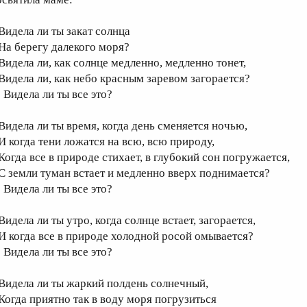
идела ли ты закат солнца
а берегу далекого моря?
идела ли, как солнце медленно, медленно тонет,
идела ли, как небо красным заревом загорается?
идела ли ты все это?
идела ли ты время, когда день сменяется ночью,
 когда тени ложатся на всю, всю природу,
огда все в природе стихает, в глубокий сон погружается,
 земли туман встает и медленно вверх поднимается?
идела ли ты все это?
идела ли ты утро, когда солнце встает, загорается,
 когда все в природе холодной росой омывается?
идела ли ты все это?
идела ли ты жаркий полдень солнечный,
огда приятно так в воду моря погрузиться