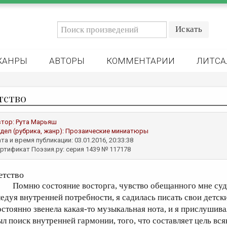
ЖАНРЫ
АВТОРЫ
КОММЕНТАРИИ
ЛИТСА
тство
втор:
Рута Марьяш
дел (рубрика, жанр):
Прозаические миниатюры
та и время публикации: 03.01.2016, 20:33:38
ртификат Поэзия.ру: серия 1439 № 117178
етство
омню состояние восторга, чувство обещанного мне судьб
ледуя внутренней потребности, я садилась писать свои детск
остоянно звенела какая-то музыкальная нота, и я прислушивал
ыл поиск внутренней гармонии, того, что составляет цель вс