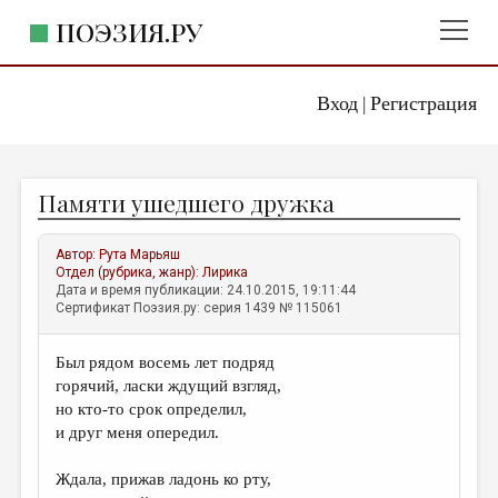
ПОЭЗИЯ.РУ
Вход
Регистрация
ГЛАВНОЕ МЕНЮ
|
ПОЭЗИЯ.РУ
ИЗДАТЕЛЬСТВО
Памяти ушедшего дружка
ЖАНРЫ
АВТОРЫ
Автор:
Рута Марьяш
Отдел (рубрика, жанр):
Лирика
КОММЕНТАРИИ
Дата и время публикации: 24.10.2015, 19:11:44
Сертификат Поэзия.ру: серия 1439 № 115061
ЛИТСАЛОН
Был рядом восемь лет подряд
НОВОСТИ
горячий, ласки ждущий взгляд,
ПРАВИЛА САЙТА
но кто-то срок определил,
и друг меня опередил.
ОТДЕЛЫ И РУБРИКИ
Ждала, прижав ладонь ко рту,
ИЗБРАННОЕ