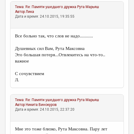
МАЛАЯ ПРОЗА
Тема:
Re: Памяти ушедшего дружка
Рута Марьяш
ЭССЕИСТИКА
Автор
Лика
Дата и время: 24.10.2015, 19:35:55
ЛИТЕРАТУРОВЕДЕНИЕ
КУЛЬТУРОВЕДЕНИЕ
Все больно так, что слов не надо...........
ПУБЛИЦИСТИКА
Душевных сил Вам, Рута Максовна
РЕЦЕНЗИРОВАНИЕ
Это большая потеря...Отвлекитесь на что-то..
важное
ЦИКЛЫ ПУБЛИКАЦИЙ
С сочувствием
ТРЕДИАКОВСКИЙ
Л.
МЕДИА
ВКОНТАКТЕ
Тема:
Re: Памяти ушедшего дружка
Рута Марьяш
Автор
Никита Винокуров
Дата и время: 24.10.2015, 22:37:20
Мне это тоже близко, Рута Максовна. Пару лет