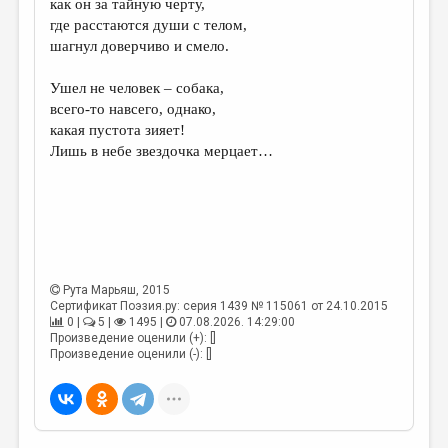
как он за тайную черту,
где расстаются души с телом,
ДАЙДЖЕСТ
шагнул доверчиво и смело.
ПРОИЗВЕДЕНИЯ
Ушел не человек – собака,
ПЕРЕВОДЫ
всего-то навсего, однако,
какая пустота зияет!
КОНКУРСЫ
Лишь в небе звездочка мерцает…
ДЕТСКАЯ КОМНАТА
КНИЖНАЯ ПОЛКА
ОБЗОР ЛИТЕРАТУРЫ
СТРАНИЦЫ ПАМЯТИ
Рута Марьяш
, 2015
Сертификат Поэзия.ру: серия 1439 № 115061 от 24.10.2015
ОБЪЯВЛЕНИЯ
0 |
5 |
1495 |
07.08.2026. 14:29:00
Произведение оценили (+): []
КОЛОНКА РЕДАКТОРА
Произведение оценили (-): []
РЕДКОЛЛЕГИЯ
ОТ РЕДАКЦИИ