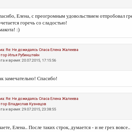
пасибо, Елена, с преогромным удовольствием отпробовал гре
очетается горечь со сладостью!
акота! :)
ма:
Re: Не дожидаясь Спаса
Елена Жалеева
втор
Илья Рубинштейн
та и время: 20.07.2015, 17:15:56
ак замечательно! Спасибо!
ма:
Re: Не дожидаясь Спаса
Елена Жалеева
втор
Владислав Кузнецов
та и время: 29.07.2015, 23:38:55
аете, Елена.. После таких строк, думается - и не грех вовсе..