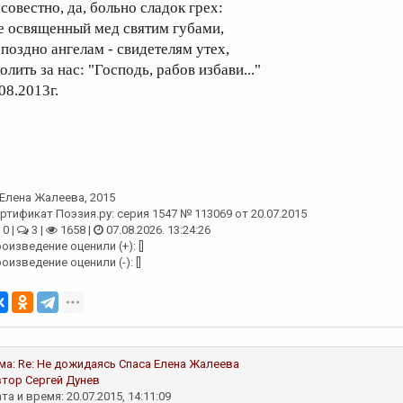
 совестно, да, больно сладок грех:
е освященный мед святим губами,
 поздно ангелам - свидетелям утех,
лить за нас: "Господь, рабов избави..."
08.2013г.
Елена Жалеева
, 2015
ртификат Поэзия.ру: серия 1547 № 113069 от 20.07.2015
0 |
3 |
1658 |
07.08.2026. 13:24:26
оизведение оценили (+): []
оизведение оценили (-): []
ма:
Re: Не дожидаясь Спаса
Елена Жалеева
втор
Сергей Дунев
та и время: 20.07.2015, 14:11:09