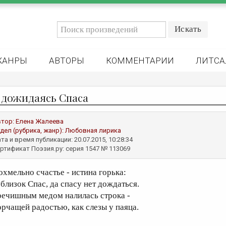
ЖАНРЫ
АВТОРЫ
КОММЕНТАРИИ
ЛИТСА
 дожидаясь Спаса
втор:
Елена Жалеева
дел (рубрика, жанр):
Любовная лирика
та и время публикации: 20.07.2015, 10:28:34
ртификат Поэзия.ру: серия 1547 № 113069
охмельно счастье - истина горька:
 близок Спас, да спасу нет дождаться.
речишным медом налилась строка -
орчащей радостью, как слезы у паяца.