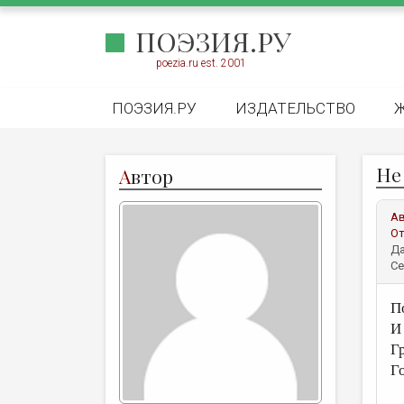
ПОЭЗИЯ.РУ
poezia.ru est. 2001
ПОЭЗИЯ.РУ
ИЗДАТЕЛЬСТВО
Не
А
втор
А
От
Да
Се
П
И
Г
Г