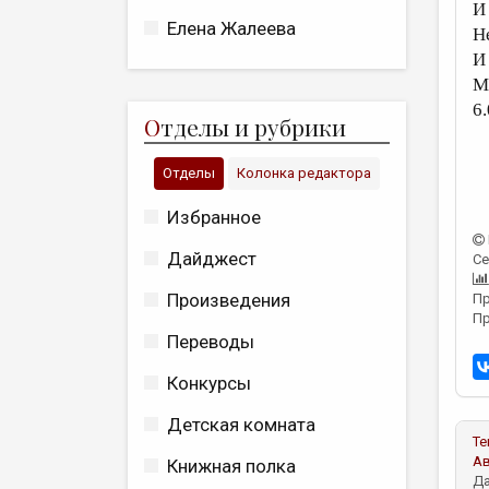
И
Елена Жалеева
Н
И
Мо
6.
О
тделы и рубрики
Отделы
Колонка редактора
Избранное
Дайджест
Се
Произведения
Пр
Пр
Переводы
Конкурсы
Детская комната
Те
А
Книжная полка
Да