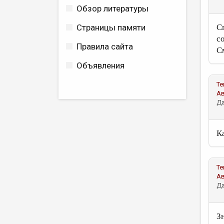
Обзор литературы
Страницы памяти
С
с
Правила сайта
См
Объявления
Те
А
Да
К
Те
А
Да
Зн