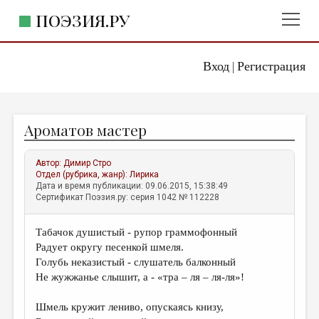
ПОЭЗИЯ.РУ
Вход
Регистрация
ГЛАВНОЕ МЕНЮ
|
ПОЭЗИЯ.РУ
ИЗДАТЕЛЬСТВО
Ароматов мастер
ЖАНРЫ
АВТОРЫ
Автор:
Димир Стро
Отдел (рубрика, жанр):
Лирика
КОММЕНТАРИИ
Дата и время публикации: 09.06.2015, 15:38:49
Сертификат Поэзия.ру: серия 1042 № 112228
ЛИТСАЛОН
Табачок душистый - рупор граммофонный
НОВОСТИ
Радует округу песенкой шмеля.
ПРАВИЛА САЙТА
Голубь неказистый - слушатель балконный
Не жужжанье слышит, а - «тра – ля – ля-ля»!
ОТДЕЛЫ И РУБРИКИ
Шмель кружит лениво, опускаясь книзу,
ИЗБРАННОЕ