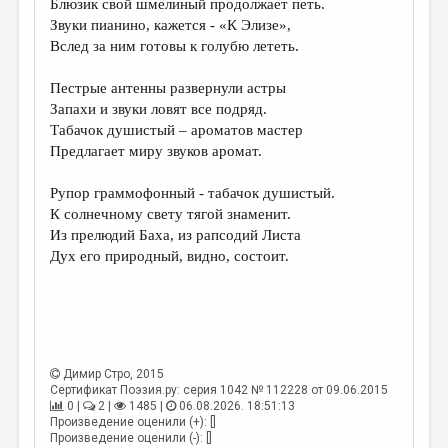
Блюзик свой шмелиный продолжает петь.
Звуки пианино, кажется - «К Элизе»,
ДАЙДЖЕСТ
Вслед за ним готовы к голубю лететь.
ПРОИЗВЕДЕНИЯ
Пестрые антенны развернули астры
ПЕРЕВОДЫ
Запахи и звуки ловят все подряд.
Табачок душистый – ароматов мастер
КОНКУРСЫ
Предлагает миру звуков аромат.
ДЕТСКАЯ КОМНАТА
Рупор граммофонный - табачок душистый.
КНИЖНАЯ ПОЛКА
К солнечному свету тягой знаменит.
Из прелюдий Баха, из рапсодий Листа
ОБЗОР ЛИТЕРАТУРЫ
Дух его природный, видно, состоит.
СТРАНИЦЫ ПАМЯТИ
ОБЪЯВЛЕНИЯ
КОЛОНКА РЕДАКТОРА
Димир Стро
, 2015
РЕДКОЛЛЕГИЯ
Сертификат Поэзия.ру: серия 1042 № 112228 от 09.06.2015
0 |
2 |
1485 |
06.08.2026. 18:51:13
ОТ РЕДАКЦИИ
Произведение оценили (+): []
Произведение оценили (-): []