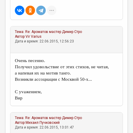
МАЛАЯ ПРОЗА
ЭССЕИСТИКА
ЛИТЕРАТУРОВЕДЕНИЕ
Тема:
Re: Ароматов мастер
Димир Стро
КУЛЬТУРОВЕДЕНИЕ
Автор
Vir Varius
Дата и время: 22.06.2015, 12:56:23
ПУБЛИЦИСТИКА
РЕЦЕНЗИРОВАНИЕ
Очень песенно.
ЦИКЛЫ ПУБЛИКАЦИЙ
Получил удовольствие от этих стихов, не читая,
а напевая их на мотив танго.
ТРЕДИАКОВСКИЙ
Возникли ассоциации с Москвой 50-х...
МЕДИА
С уvажением,
ВКОНТАКТЕ
Вир
Тема:
Re: Ароматов мастер
Димир Стро
Автор
Михаил Пучковский
Дата и время: 22.06.2015, 13:01:47