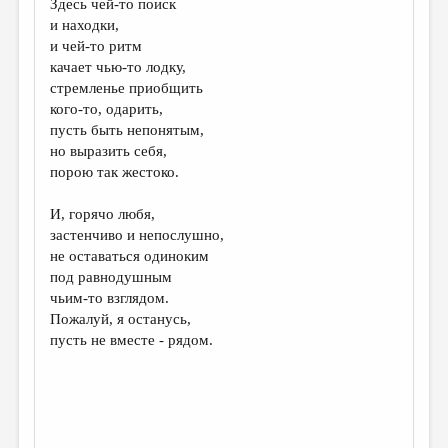
Здесь чей-то поиск
и находки,
ДАЙДЖЕСТ
и чей-то ритм
ПРОИЗВЕДЕНИЯ
качает чью-то лодку,
стремленье приобщить
ПЕРЕВОДЫ
кого-то, одарить,
пусть быть непонятым,
КОНКУРСЫ
но выразить себя,
ДЕТСКАЯ КОМНАТА
порою так жестоко.
КНИЖНАЯ ПОЛКА
И, горячо любя,
застенчиво и непослушно,
ОБЗОР ЛИТЕРАТУРЫ
не оставаться одиноким
СТРАНИЦЫ ПАМЯТИ
под равнодушным
чьим-то взглядом.
ОБЪЯВЛЕНИЯ
Пожалуй, я останусь,
пусть не вместе - рядом.
КОЛОНКА РЕДАКТОРА
РЕДКОЛЛЕГИЯ
ОТ РЕДАКЦИИ