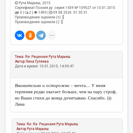
МАЛАЯ ПРОЗА
Рута Марьяш
, 2015
Сертификат Поэзия.ру: серия 1439 № 109527 от 10.01.2015
ЭССЕИСТИКА
0 |
2 |
1493 |
09.08.2026. 01:35:31
Произведение оценили (+): []
ЛИТЕРАТУРОВЕДЕНИЕ
Произведение оценили (-): []
КУЛЬТУРОВЕДЕНИЕ
ПУБЛИЦИСТИКА
РЕЦЕНЗИРОВАНИЕ
Тема:
Re: Рецензия
Рута Марьяш
Автор
Лина Гуляева
ЦИКЛЫ ПУБЛИКАЦИЙ
Дата и время: 10.01.2015, 14:09:47
ТРЕДИАКОВСКИЙ
МЕДИА
Внимательно и осторожно
– мечта… У меня
терпения редко хватает больше, чем на пару строф,
ВКОНТАКТЕ
но Ваши стихи до конца дочитываю. Спасибо. )))
Лина
Тема:
Re: Re: Рецензия
Рута Марьяш
Автор
Рута Марьяш