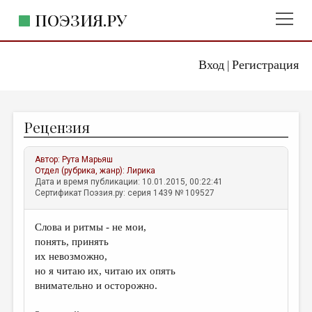
ПОЭЗИЯ.РУ
Вход
Регистрация
ГЛАВНОЕ МЕНЮ
|
ПОЭЗИЯ.РУ
ИЗДАТЕЛЬСТВО
Рецензия
ЖАНРЫ
АВТОРЫ
Автор:
Рута Марьяш
Отдел (рубрика, жанр):
Лирика
КОММЕНТАРИИ
Дата и время публикации: 10.01.2015, 00:22:41
Сертификат Поэзия.ру: серия 1439 № 109527
ЛИТСАЛОН
Слова и ритмы - не мои,
НОВОСТИ
понять, принять
ПРАВИЛА САЙТА
их невозможно,
но я читаю их, читаю их опять
внимательно и осторожно.
ОТДЕЛЫ И РУБРИКИ
ИЗБРАННОЕ