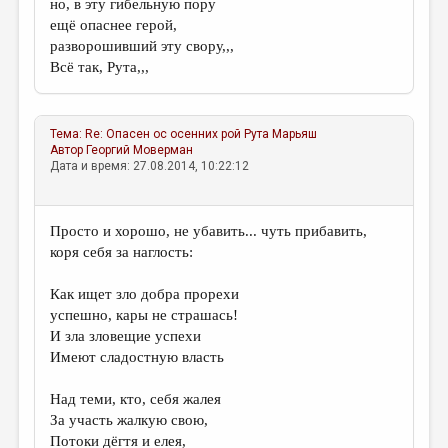
но, в эту гибельную пору
ещё опаснее герой,
разворошивший эту свору,,,
Всё так, Рута,,,
Тема:
Re: Опасен ос осенних рой
Рута Марьяш
Автор
Георгий Моверман
Дата и время: 27.08.2014, 10:22:12
Просто и хорошо, не убавить... чуть прибавить,
коря себя за наглость:
Как ищет зло добра прорехи
успешно, кары не страшась!
И зла зловещие успехи
Имеют сладостную власть
Над теми, кто, себя жалея
За участь жалкую свою,
Потоки дёгтя и елея,