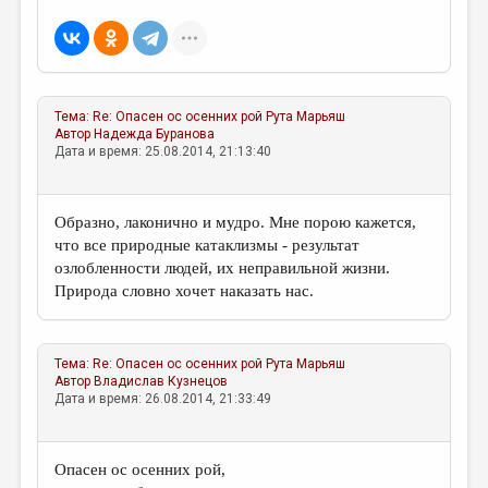
МАЛАЯ ПРОЗА
ЭССЕИСТИКА
ЛИТЕРАТУРОВЕДЕНИЕ
Тема:
Re: Опасен ос осенних рой
Рута Марьяш
КУЛЬТУРОВЕДЕНИЕ
Автор
Надежда Буранова
Дата и время: 25.08.2014, 21:13:40
ПУБЛИЦИСТИКА
РЕЦЕНЗИРОВАНИЕ
Образно, лаконично и мудро. Мне порою кажется,
ЦИКЛЫ ПУБЛИКАЦИЙ
что все природные катаклизмы - результат
озлобленности людей, их неправильной жизни.
ТРЕДИАКОВСКИЙ
Природа словно хочет наказать нас.
МЕДИА
ВКОНТАКТЕ
Тема:
Re: Опасен ос осенних рой
Рута Марьяш
Автор
Владислав Кузнецов
Дата и время: 26.08.2014, 21:33:49
Опасен ос осенних рой,