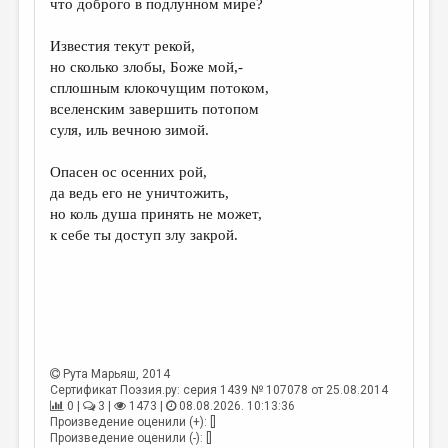
что доброго в подлунном мире?
ДАЙДЖЕСТ
Известия текут рекой,
ПРОИЗВЕДЕНИЯ
но сколько злобы, Боже мой,-
сплошным клокочущим потоком,
ПЕРЕВОДЫ
вселенским завершить потопом
суля, иль вечною зимой.
КОНКУРСЫ
ДЕТСКАЯ КОМНАТА
Опасен ос осенних рой,
да ведь его не уничтожить,
КНИЖНАЯ ПОЛКА
но коль душа принять не может,
к себе ты доступ злу закрой.
ОБЗОР ЛИТЕРАТУРЫ
СТРАНИЦЫ ПАМЯТИ
ОБЪЯВЛЕНИЯ
КОЛОНКА РЕДАКТОРА
Рута Марьяш
, 2014
РЕДКОЛЛЕГИЯ
Сертификат Поэзия.ру: серия 1439 № 107078 от 25.08.2014
0 |
3 |
1473 |
08.08.2026. 10:13:36
ОТ РЕДАКЦИИ
Произведение оценили (+): []
Произведение оценили (-): []