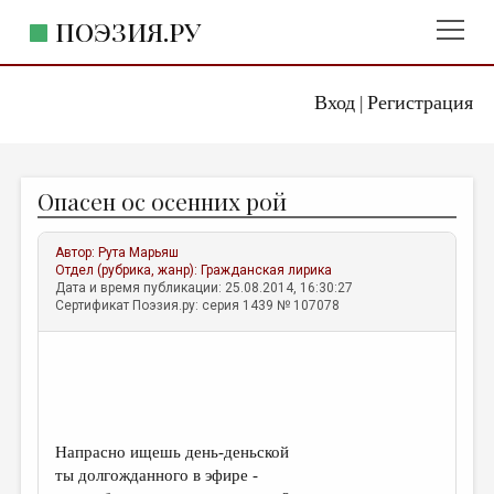
ПОЭЗИЯ.РУ
Вход
Регистрация
ГЛАВНОЕ МЕНЮ
|
ПОЭЗИЯ.РУ
ИЗДАТЕЛЬСТВО
Опасен ос осенних рой
ЖАНРЫ
АВТОРЫ
Автор:
Рута Марьяш
Отдел (рубрика, жанр):
Гражданская лирика
КОММЕНТАРИИ
Дата и время публикации: 25.08.2014, 16:30:27
Сертификат Поэзия.ру: серия 1439 № 107078
ЛИТСАЛОН
НОВОСТИ
ПРАВИЛА САЙТА
Напрасно ищешь день-деньской
ОТДЕЛЫ И РУБРИКИ
ты долгожданного в эфире -
ИЗБРАННОЕ