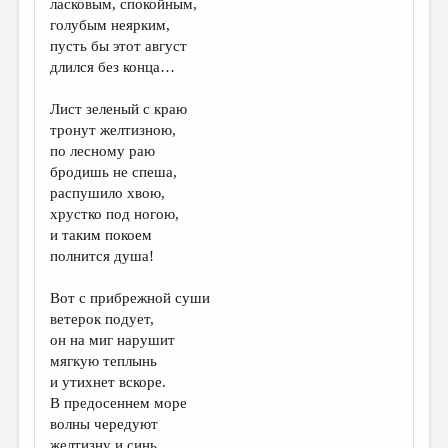
ласковым, спокойным,
голубым неярким,
ДАЙДЖЕСТ
пусть бы этот август
ПРОИЗВЕДЕНИЯ
длился без конца…
ПЕРЕВОДЫ
Лист зеленый с краю
тронут желтизною,
КОНКУРСЫ
по лесному раю
ДЕТСКАЯ КОМНАТА
бродишь не спеша,
распушило хвою,
КНИЖНАЯ ПОЛКА
хрустко под ногою,
и таким покоем
ОБЗОР ЛИТЕРАТУРЫ
полнится душа!
СТРАНИЦЫ ПАМЯТИ
Вот с прибрежной суши
ОБЪЯВЛЕНИЯ
ветерок подует,
он на миг нарушит
КОЛОНКА РЕДАКТОРА
мягкую теплынь
и утихнет вскоре.
РЕДКОЛЛЕГИЯ
В предосеннем море
ОТ РЕДАКЦИИ
волны чередуют
желтизну и синь.