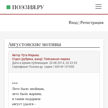
ПОЭЗИЯ.РУ
Вход
Регистрация
ГЛАВНОЕ МЕНЮ
|
ПОЭЗИЯ.РУ
ИЗДАТЕЛЬСТВО
Августовские мотивы
ЖАНРЫ
АВТОРЫ
Автор:
Рута Марьяш
Отдел (рубрика, жанр):
Пейзажная лирика
КОММЕНТАРИИ
Дата и время публикации: 20.08.2014, 20:22:03
Сертификат Поэзия.ру: серия 1439 № 107000
ЛИТСАЛОН
НОВОСТИ
***
ПРАВИЛА САЙТА
Лето было знойным,
лето было жарким,
и таким подарком
ОТДЕЛЫ И РУБРИКИ
август удался -
ИЗБРАННОЕ