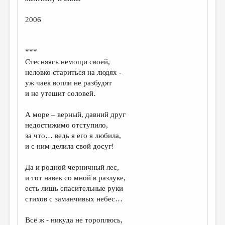
МАЛАЯ ПРОЗА
2006
ЭССЕИСТИКА
ЛИТЕРАТУРОВЕДЕНИЕ
***
КУЛЬТУРОВЕДЕНИЕ
Стесняясь немощи своей,
неловко стариться на людях -
ПУБЛИЦИСТИКА
уж чаек вопли не разбудят
РЕЦЕНЗИРОВАНИЕ
и не утешит соловей.
ЦИКЛЫ ПУБЛИКАЦИЙ
А море – верный, давний друг
недостижимо отступило,
ТРЕДИАКОВСКИЙ
за что… ведь я его я любила,
МЕДИА
и с ним делила свой досуг!
ВКОНТАКТЕ
Да и родной черничный лес,
и тот навек со мной в разлуке,
есть лишь спасительные руки
стихов с заманчивых небес…
Всё ж - никуда не тороплюсь,