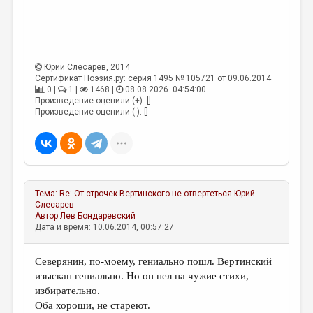
МАЛАЯ ПРОЗА
ЭССЕИСТИКА
ЛИТЕРАТУРОВЕДЕНИЕ
Юрий Слесарев
, 2014
КУЛЬТУРОВЕДЕНИЕ
Сертификат Поэзия.ру: серия 1495 № 105721 от 09.06.2014
0 |
1 |
1468 |
08.08.2026. 04:54:00
ПУБЛИЦИСТИКА
Произведение оценили (+): []
Произведение оценили (-): []
РЕЦЕНЗИРОВАНИЕ
ЦИКЛЫ ПУБЛИКАЦИЙ
ТРЕДИАКОВСКИЙ
Тема:
Re: От строчек Вертинского не отвертеться
Юрий
МЕДИА
Слесарев
Автор
Лев Бондаревский
ВКОНТАКТЕ
Дата и время: 10.06.2014, 00:57:27
Северянин, по-моему, гениально пошл. Вертинский
изыскан гениально. Но он пел на чужие стихи,
избирательно.
Оба хороши, не стареют.