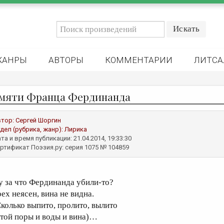
ЖАНРЫ
АВТОРЫ
КОММЕНТАРИИ
ЛИТСА
мяти Франца Фердинанда
втор:
Сергей Шоргин
дел (рубрика, жанр):
Лирика
та и время публикации: 21.04.2014, 19:33:30
ртификат Поэзия.ру: серия 1075 № 104859
у за что Фердинанда убили-то?
рех неясен, вина не видна.
Сколько выпито, пролито, вылито
 той поры и воды и вина)…