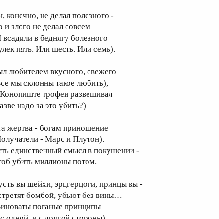
н, конечно, не делал полезного -
о и злого не делал совсем
И всадили в беднягу болезного
улек пять. Или шесть. Или семь).
ыл любителем вкусного, свежего
Все мы склонны такое любить),
 Конопиште трофеи развешивал
азве надо за это убить?)
та жертва - богам приношение
Получатели - Марс и Плутон).
сть единственный смысл в покушении -
тоб убить миллионы потом.
усть вы шейхи, эрцгерцоги, принцы вы -
стретят бомбой, убьют без вины…
Виноваты поганые принципы
 с одной, и с другой стороны).