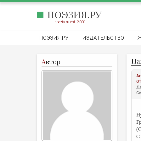
ПОЭЗИЯ.РУ
poezia.ru est. 2001
ПОЭЗИЯ.РУ
ИЗДАТЕЛЬСТВО
Па
А
втор
А
От
Да
Се
Н
Г
(
С