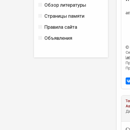
Обзор литературы
а
Страницы памяти
Правила сайта
Объявления
Се
Пр
Пр
Те
А
Да
С