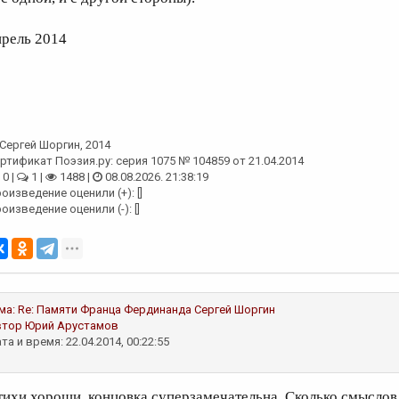
прель 2014
Сергей Шоргин
, 2014
ртификат Поэзия.ру: серия 1075 № 104859 от 21.04.2014
0 |
1 |
1488 |
08.08.2026. 21:38:19
оизведение оценили (+): []
оизведение оценили (-): []
ма:
Re: Памяти Франца Фердинанда
Сергей Шоргин
втор
Юрий Арустамов
та и время: 22.04.2014, 00:22:55
тихи хороши, концовка суперзамечательна. Сколько смыслов