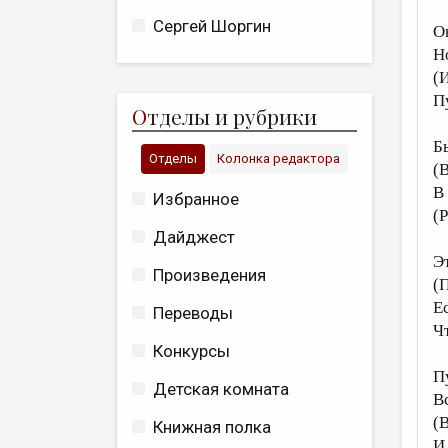
Сергей Шоргин
О
Н
(
П
О
тделы и рубрики
Б
Отделы
Колонка редактора
(
В
Избранное
(Р
Дайджест
Э
Произведения
(
Е
Переводы
Ч
Конкурсы
П
Детская комната
В
(
Книжная полка
И