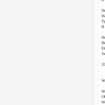
П
Н
Т
В
Н
Н
Е
З
2
W
Wi
O
Wi