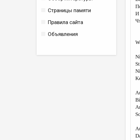
П
Страницы памяти
И
Ч
Правила сайта
Объявления
W
Ni
St
Ni
Ke
Au
Bi
A
Sc
Au
Da