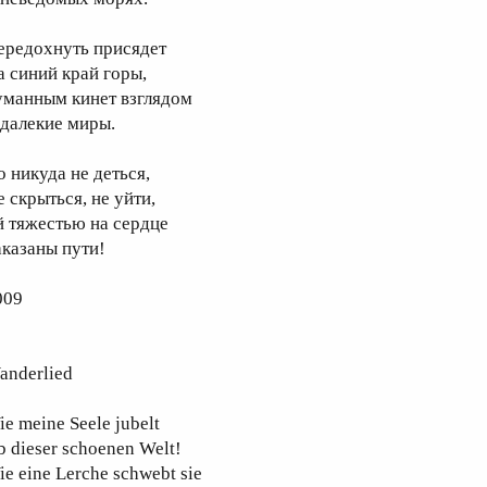
ередохнуть присядет
а синий край горы,
уманным кинет взглядом
 далекие миры.
о никуда не деться,
е скрыться, не уйти,
й тяжестью на сердце
аказаны пути!
009
anderlied
e meine Seele jubelt
b dieser schoenen Welt!
e eine Lerche schwebt sie