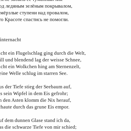
од ледяным зелёным покрывалом,
 мёрзлые ступени над провалом,
то Красоте спастись не помогли.
internacht
cht ein Flugelschlag ging durch die Welt,
ill und blendend lag der weisse Schnee,
cht ein Wolkchen hing am Sternenzelt,
ine Welle schlug im starren See.
s der Tiefe stieg der Seebaum auf,
s sein Wipfel in dem Eis gefrohr;
n den Asten klomm die Nix herauf,
haute durch das grune Eis empor.
f dem dunnen Glase stand ich da,
s die schwarze Tiefe von mir schied;