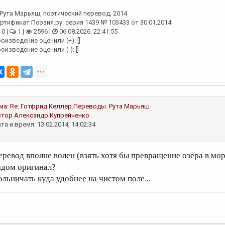
Рута Марьяш
, поэтический перевод, 2014
ртификат Поэзия.ру: серия 1439 № 103433 от 30.01.2014
0 |
1 |
2596 |
06.08.2026. 22:41:55
оизведение оценили (+): []
оизведение оценили (-): []
ма:
Re: Готфрид Келлер.Переводы.
Рута Марьяш
втор
Александр Купрейченко
та и время: 13.02.2014, 14:02:34
еревод вполне волен (взять хотя бы превращение озера в мор
ядом оригинал?
ольничать куда удобнее на чистом поле...