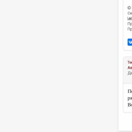
Се
Пр
Пр
Те
А
Да
П
р
В