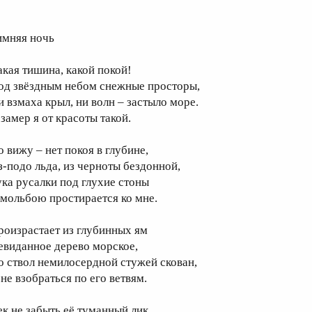
имняя ночь
акая тишина, какой покой!
од звёздным небом снежные просторы,
и взмаха крыл, ни волн – застыло море.
 замер я от красоты такой.
о вижу – нет покоя в глубине,
з-подо льда, из черноты бездонной,
ука русалки под глухие стоны
 мольбою простирается ко мне.
роизрастает из глубинных ям
евиданное дерево морское,
о ствол немилосердной стужей скован,
 не взобраться по его ветвям.
ек не забыть её туманный лик