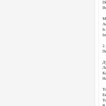
Di
Ih
Mi
An
Ic
Im
2.
П
Д
Л
К
Н
Т
Ее
Т
В