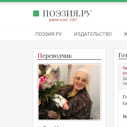
ПОЭЗИЯ.РУ
poezia.ru est. 2001
ПОЭЗИЯ.РУ
ИЗДАТЕЛЬСТВО
Го
П
ереводчик
Пе
От
Да
Се
Г
Go
В