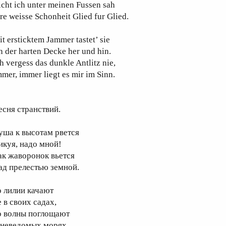
cht ich unter meinen Fussen sah
re weisse Schonheit Glied fur Glied.
t ersticktem Jammer tastet’ sie
 der harten Decke her und hin.
h vergess das dunkle Antlitz nie,
mer, immer liegt es mir im Sinn.
есня странствий.
уша к высотам рвется
икуя, надо мной!
ак жаворонок вьется
ад прелестью земной.
о лилии качают
 в своих садах,
о волны поглощают
 неведомых морях.