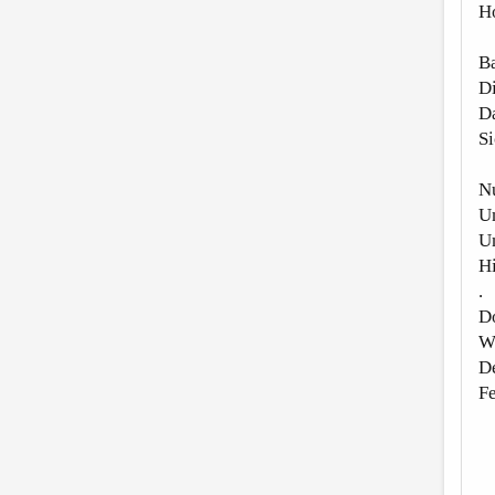
H
Ba
Di
Da
Si
Nu
U
U
H
.
Do
Wi
De
Fe