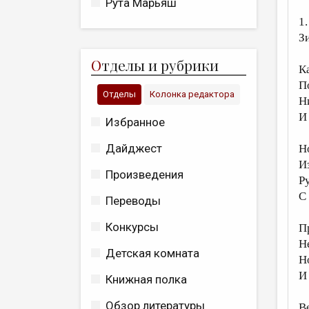
Рута Марьяш
1.
З
О
тделы и рубрики
К
П
Отделы
Колонка редактора
Н
И
Избранное
Дайджест
Н
И
Произведения
Р
С
Переводы
Конкурсы
П
Н
Детская комната
Н
И
Книжная полка
Обзор литературы
В