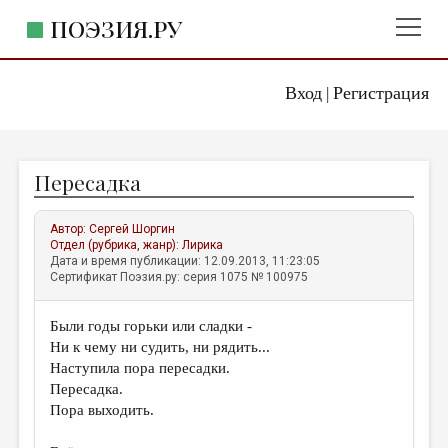
ПОЭЗИЯ.РУ
Вход
Регистрация
ГЛАВНОЕ МЕНЮ
|
ПОЭЗИЯ.РУ
ИЗДАТЕЛЬСТВО
Пересадка
ЖАНРЫ
АВТОРЫ
Автор:
Сергей Шоргин
Отдел (рубрика, жанр):
Лирика
КОММЕНТАРИИ
Дата и время публикации: 12.09.2013, 11:23:05
Сертификат Поэзия.ру: серия 1075 № 100975
ЛИТСАЛОН
Были годы горьки или сладки -
НОВОСТИ
Ни к чему ни судить, ни рядить...
ПРАВИЛА САЙТА
Наступила пора пересадки.
Пересадка.
Пора выходить.
ОТДЕЛЫ И РУБРИКИ
ИЗБРАННОЕ