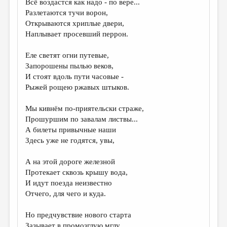
Всё воздастся как надо - по вере...
Разлетаются тучи ворон,
ДАЙДЖЕСТ
Открываются хриплые двери,
ПРОИЗВЕДЕНИЯ
Наплывает просевший перрон.
ПЕРЕВОДЫ
Еле светят огни путевые,
Запорошены пылью веков,
КОНКУРСЫ
И стоят вдоль пути часовые -
ДЕТСКАЯ КОМНАТА
Рыжей рощею ржавых штыков.
КНИЖНАЯ ПОЛКА
Мы кивнём по-приятельски страже,
Прошуршим по завалам листвы...
ОБЗОР ЛИТЕРАТУРЫ
А билеты привычные наши
СТРАНИЦЫ ПАМЯТИ
Здесь уже не годятся, увы,
ОБЪЯВЛЕНИЯ
А на этой дороге железной
Протекает сквозь крышу вода,
КОЛОНКА РЕДАКТОРА
И идут поезда неизвестно
Отчего, для чего и куда.
РЕДКОЛЛЕГИЯ
ОТ РЕДАКЦИИ
Но предчувствие нового старта
Зазывает в промозглую мглу...