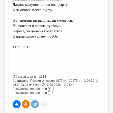
МАЛАЯ ПРОЗА
Ладно, выкупим снова плацкарту
Или общее место в углу.
ЭССЕИСТИКА
ЛИТЕРАТУРОВЕДЕНИЕ
Нет причин ни рыдать, ни смеяться,
Ни таиться в вагоне пустом...
КУЛЬТУРОВЕДЕНИЕ
Пересадка должна состояться.
Направленье узнаем потОм.
ПУБЛИЦИСТИКА
РЕЦЕНЗИРОВАНИЕ
11.09.2013
ЦИКЛЫ ПУБЛИКАЦИЙ
ТРЕДИАКОВСКИЙ
МЕДИА
Сергей Шоргин
, 2013
ВКОНТАКТЕ
Сертификат Поэзия.ру: серия 1075 № 100975 от 12.09.2013
0 |
2 |
1464 |
10.08.2026. 13:06:44
Произведение оценили (+): []
Произведение оценили (-): []