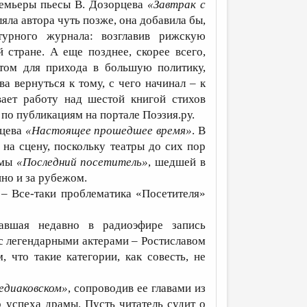
ремьеры пьесы В. Дозорцева
«Завтрак с
яла автора чуть позже, она добавила бы,
турного журнала: возглавив рижскую
 стране. А еще позднее, скорее всего,
том для прихода в большую политику,
ва вернуться к тому, с чего начинал – к
ает работу над шестой книгой стихов
 по публикациям на портале Поэзия.ру.
рцева
«Настоящее прошедшее время»
. В
 на сцену, поскольку театры до сих пор
амы
«Последний посетитель»
, шедшей в
нно и за рубежом.
 – Все-таки проблематика «Посетителя»
чавшая недавно в радиоэфире запись
 с легендарными актерами – Ростиславом
что такие категории, как совесть, не
едиаковском»
, сопроводив ее главами из
 успеха драмы. Пусть читатель судит о