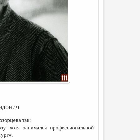
идович
озорцева
так:
зу, хотя занимался профессиональной
тург».