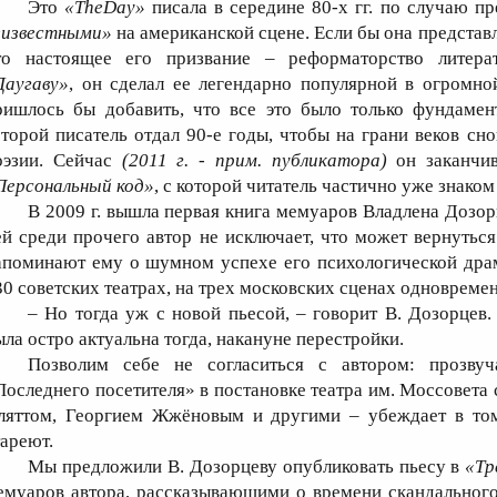
Это
«
The
Day
»
писала в середине 80-х гг. по случаю п
еизвестными»
на американской сцене. Если бы она представл
то настоящее его призвание – реформаторство литера
Даугаву»
, он сделал ее легендарно популярной в огромной
ришлось бы добавить, что все это было только фундамен
оторой писатель отдал 90-е годы, чтобы на грани веков сно
оэзии. Сейчас
(2011 г. - прим. публикатора)
он заканчив
Персональный код»
, с которой читатель частично уже знаком
В 2009 г. вышла первая книга мемуаров Владлена Дозо
ей среди прочего автор не исключает, что может вернуться
апоминают ему о шумном успехе его психологической др
30 советских театрах, на трех московских сценах одновреме
– Но тогда уж с новой пьесой, – говорит В. Дозорцев.
ыла остро актуальна тогда, накануне перестройки.
Позволим себе не согласиться с автором: прозву
Последнего посетителя» в постановке театра им. Моссовета
ляттом, Георгием Жжёновым и другими – убеждает в том, 
тареют.
Мы предложили В. Дозорцеву опубликовать пьесу в
«Тр
емуаров автора, рассказывающими о времени скандального