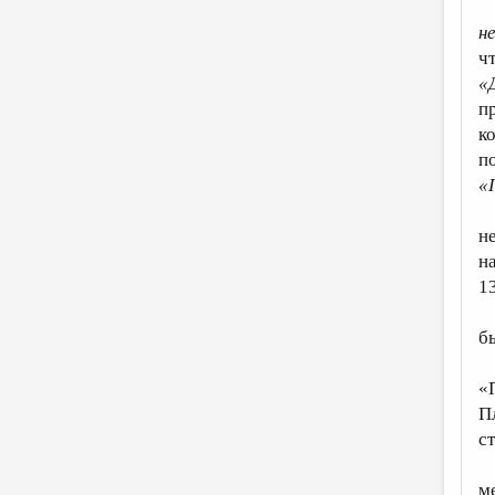
н
ч
«
п
к
п
«
н
н
1
б
«
П
с
м