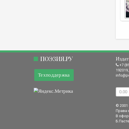
ПОЭЗИЯ.РУ
Издат
+7 (8
192019,
Техподдержка
info@po
© 2001 
Права 
В офор
Б.Пасте