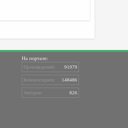
На портале:
Произведений:
91979
Комментариев:
148486
Авторов:
826