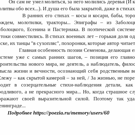
Он сам не умел молиться, за него молились деревья (И к
литвы обо всех...). И душа его была закрытой, даже в стихах
В ранних его стихах – косы и косари, бабы, торо
ождем, молотилки, тракторы... Эпиграфы – из Заболо
аболоцкого, Есенина и Пастернака. В поэтической систем
стоки совместились. В стихах военных лет – горькая доля 
аске, их танцы "в сухопляс", похоронки, которые автор читае
Главная особенность поэзии Семенова, делающая его
истеме уже с самых ранних шагов, – позиция его главно
троительства нового мира, не деятель, а наблюдатель, ф
мысла жизни и вечности, осознающий себя родственным в
Слежу – как скрытой камерой – за ней, / За жизнью, не поре
водит в созерцательные стихи-наблюдения детали, как
родливого, а не прекрасного мира... Но, когда страшное с
оражают своей выразительной силой. Поэтому так уд
енинграде...
https://poezia.ru/memory/users/60
Подробнее