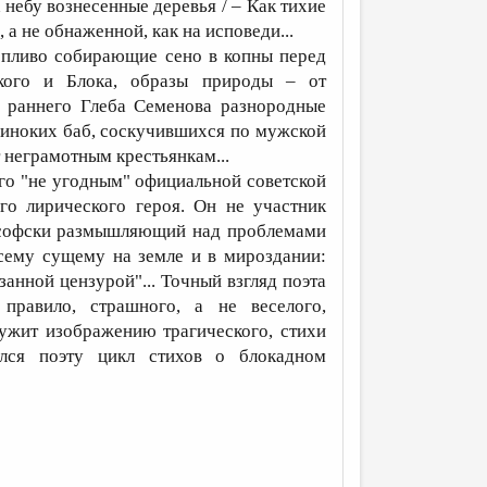
 небу вознесенные деревья / – Как тихие
, а не обнаженной, как на исповеди...
пливо собирающие сено в копны перед
цкого и Блока, образы природы – от
е раннего Глеба Семенова разнородные
одиноких баб, соскучившихся по мужской
т неграмотным крестьянкам...
 "не угодным" официальной советской
го лирического героя. Он не участник
илософски размышляющий над проблемами
сему сущему на земле и в мироздании:
занной цензурой"... Точный взгляд поэта
 правило, страшного, а не веселого,
лужит изображению трагического, стихи
ался поэту цикл стихов о блокадном