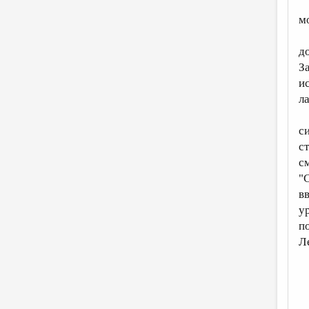
мо
д
З
и
л
с
с
с
"
в
у
п
Л