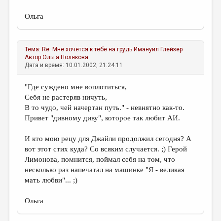
Ольга
Тема:
Re: Мне хочется к тебе на грудь
Имануил Глейзер
Автор
Ольга Полякова
Дата и время: 10.01.2002, 21:24:11
"Где суждено мне воплотиться,
Себя не растеряв ничуть,
В то чудо, чей начертан путь." - невнятно как-то.
Привет "дивному диву", которое так любит АИ.
И кто мою рецу для Джайли продолжил сегодня? А
вот этот стих куда? Со всяким случается. ;) Герой
Лимонова, помнится, поймал себя на том, что
несколько раз напечатал на машинке "Я - великая
мать любви"... ;)
Ольга