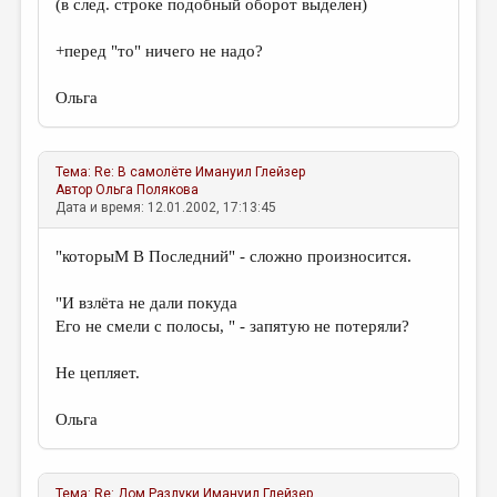
(в след. строке подобный оборот выделен)
ДАЙДЖЕСТ
+перед "то" ничего не надо?
ПРОИЗВЕДЕНИЯ
Ольга
ПЕРЕВОДЫ
КОНКУРСЫ
Тема:
Re: В самолёте
Имануил Глейзер
ДЕТСКАЯ КОМНАТА
Автор
Ольга Полякова
Дата и время: 12.01.2002, 17:13:45
КНИЖНАЯ ПОЛКА
"которыМ В Последний" - сложно произносится.
ОБЗОР ЛИТЕРАТУРЫ
СТРАНИЦЫ ПАМЯТИ
"И взлёта не дали покуда
Его не смели с полосы, " - запятую не потеряли?
ОБЪЯВЛЕНИЯ
Не цепляет.
КОЛОНКА РЕДАКТОРА
Ольга
РЕДКОЛЛЕГИЯ
ОТ РЕДАКЦИИ
Тема:
Re: Дом Разлуки
Имануил Глейзер