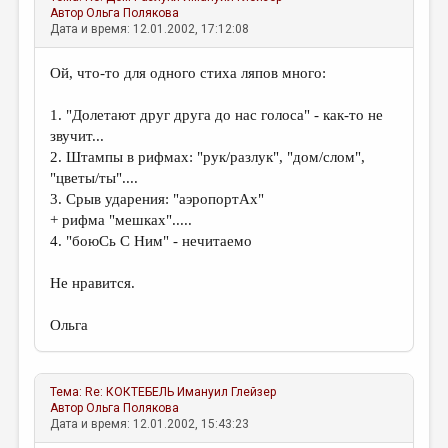
МАЛАЯ ПРОЗА
Автор
Ольга Полякова
Дата и время: 12.01.2002, 17:12:08
ЭССЕИСТИКА
Ой, что-то для одного стиха ляпов много:
ЛИТЕРАТУРОВЕДЕНИЕ
КУЛЬТУРОВЕДЕНИЕ
1. "Долетают друг друга до нас голоса" - как-то не
звучит...
ПУБЛИЦИСТИКА
2. Штампы в рифмах: "рук/разлук", "дом/слом",
"цветы/ты"....
РЕЦЕНЗИРОВАНИЕ
3. Срыв ударения: "аэропортАх"
ЦИКЛЫ ПУБЛИКАЦИЙ
+ рифма "мешках".....
4. "боюСь С Ним" - нечитаемо
ТРЕДИАКОВСКИЙ
Не нравится.
МЕДИА
ВКОНТАКТЕ
Ольга
Тема:
Re: КОКТЕБЕЛЬ
Имануил Глейзер
Автор
Ольга Полякова
Дата и время: 12.01.2002, 15:43:23