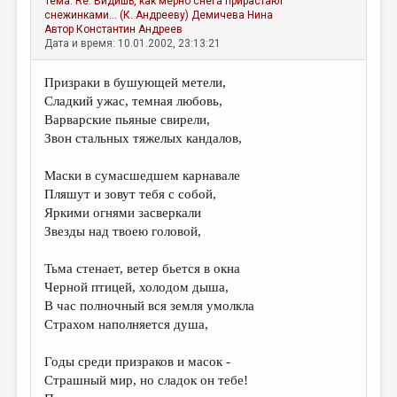
Тема:
Re: Видишь, как мерно снега прирастают
снежинками... (К. Андрееву)
Демичева Нина
Автор
Константин Андреев
Дата и время: 10.01.2002, 23:13:21
Призраки в бушующей метели,
Сладкий ужас, темная любовь,
Варварские пьяные свирели,
Звон стальных тяжелых кандалов,
Маски в сумасшедшем карнавале
Пляшут и зовут тебя с собой,
Яркими огнями засверкали
Звезды над твоею головой,
Тьма стенает, ветер бьется в окна
Черной птицей, холодом дыша,
В час полночный вся земля умолкла
Страхом наполняется душа,
Годы среди призраков и масок -
Страшный мир, но сладок он тебе!