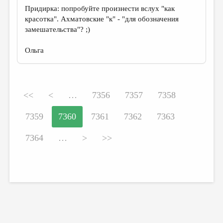
Придирка: попробуйте произнести вслух "как
красотка". Ахматовские "к" - "для обозначения
замешательства"? ;)
Ольга
<<
<
…
7356
7357
7358
7359
7360
7361
7362
7363
7364
…
>
>>