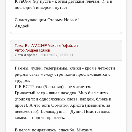
К твОим (ну пусть - к этим детским плечам...), а в
последней инверсия путает.
С наступающим Старым Новым!
Андрей.
Тема:
Re: АГАСФЕР
Михаил Гофайзен
Автор
Андрей Грязов
Дата и время: 12.01.2002, 13:32:11
Гаммы, чулки, телеграммы, клыки - кроме чёткости
рифмы связь между строчками прослеживается с
трудом.
Я Б ВСТРетил (5 подряд) - не читается.
Гривастый ветр - явная находка. Мир был с двух
(подряд три односложных слова, пардон, ближе к
прозе). А что есть Обмотки Христа (извините, за
невежество). Великодушья - Души. Немотствовал
кимвал - просто прелесть.
В целом понравилось, спасибо, Михаил.