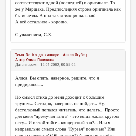
соответствуют одной (последней) в оригинале. То
же у Маршака. Предпоследняя строка оригинала как
бы исчезла. А она такая эмоциональная!
А всё остальное - хорошо.
С уважением, С.Х.
Тема:
Re: Когда в январе...
Алиса Ягубец
Автор
Ольга Полякова
Дата и время: 12.01.2002, 00:55:02
Алиса, Вы опять, наверное, решите, что я
придираюсь...
Но смысл стиха до меня доходит с большим
трудом... Сегодня, наверное, не дойдет... Ну,
бестолковый попался читатель, что делать... Просто
для меня "дремучая тайга" - это когда жилья кругом
нету... И в этой тайге - концертный зал?... Или я
неправильно смысл слова "Курзал" понимаю? Или
речь о человеке? (Об артисте?) А чего он в тайге