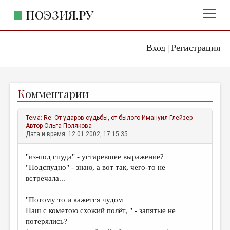
ПОЭЗИЯ.РУ
Вход
Регистрация
ГЛАВНОЕ МЕНЮ
|
ПОЭЗИЯ.РУ
ИЗДАТЕЛЬСТВО
К
омментарии
ЖАНРЫ
АВТОРЫ
Тема:
Re: От ударов судьбы, от былого
Имануил Глейзер
Автор
Ольга Полякова
КОММЕНТАРИИ
Дата и время: 12.01.2002, 17:15:35
ЛИТСАЛОН
"из-под спуда" - устаревшее выражение?
"Подспудно" - знаю, а вот так, чего-то не
НОВОСТИ
встречала...
ПРАВИЛА САЙТА
"Потому то и кажется чудом
Наш с кометою схожий полёт, " - запятые не
ОТДЕЛЫ И РУБРИКИ
потерялись?
ИЗБРАННОЕ