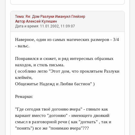
Тема:
Re: Дом Разлуки
Имануил Глейзер
Автор
Алексей Кулешин
Дата и время: 11.01.2002, 11:09:07
Наверное, один из самых магических размеров - 3/4
- вальс.
Понравился и сюжет, и ряд интересных образных
находок, и стиль письма.
( особливо легло "Этот дом, что проклятьем Разлуки
клеймён,
Общежитье Надежд и Любви бастион" )
Ремарки:
"Где сегодня твоё догоняю вчера" - гляньте как
вариант вместо "догоняю" - имеющего двоякий
смысл в разговорной речи ( как "догнать" , так и
"понять") все же "понимаю вчера"???