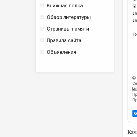
Книжная полка
Si
U
Обзор литературы
U
Страницы памяти
1
Правила сайта
Объявления
Се
Пр
Пр
Ком