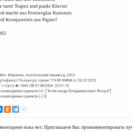
e turnt Trapez und paukt Klavier
nd macht aus Fensterglas Kanonen
nd Kronjuwelen aus Papier!
892
Вяч. Маринин
, поэтический перевод, 2013
ртификат Поэзия.ру: серия 719 № 99898 от 02.07.2013
1 |
0 |
1943 |
07.08.2026. 22:31:10
оизведение оценили (+): ["Александр Владимирович Флоря"]
оизведение оценили (-): []
ментариев пока нет. Приглашаем Вас прокомментировать пу