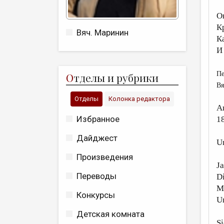
О
К
Вяч. Маринин
К
И
Пе
О
тделы и рубрики
Вя
Отделы
Колонка редактора
A
Избранное
1
Дайджест
Un
Произведения
Ja
Переводы
Di
Mi
Конкурсы
Un
Детская комната
Si