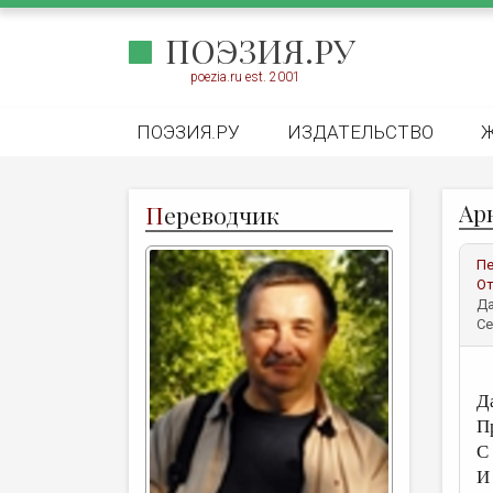
ПОЭЗИЯ.РУ
poezia.ru est. 2001
ПОЭЗИЯ.РУ
ИЗДАТЕЛЬСТВО
Арн
П
ереводчик
Пе
От
Да
Се
Д
П
С
И