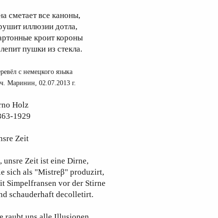
на сметает все каноны,
рушит иллюзии дотла,
артонные кроит короны
 лепит пушки из стекла.
ревёл с немецкого языка
ч. Маринин, 02.07.2013 г.
rno Holz
863-1929
sre Zeit
, unsre Zeit ist eine Dirne,
e sich als "Mistreβ" produzirt,
t Simpelfransen vor der Stirne
d schauderhaft decolletirt.
e raubt uns alle Illusionen,