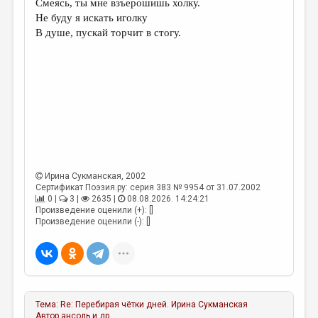
Смеясь, ты мне взъерошишь холку.
Не буду я искать иголку
ДАЙДЖЕСТ
В душе, пускай торчит в стогу.
ПРОИЗВЕДЕНИЯ
ПЕРЕВОДЫ
КОНКУРСЫ
ДЕТСКАЯ КОМНАТА
КНИЖНАЯ ПОЛКА
ОБЗОР ЛИТЕРАТУРЫ
Ирина Сукманская
, 2002
Сертификат Поэзия.ру: серия 383 № 9954 от 31.07.2002
СТРАНИЦЫ ПАМЯТИ
0 |
3 |
2635 |
08.08.2026. 14:24:21
Произведение оценили (+): []
ОБЪЯВЛЕНИЯ
Произведение оценили (-): []
КОЛОНКА РЕДАКТОРА
РЕДКОЛЛЕГИЯ
ОТ РЕДАКЦИИ
Тема:
Re: Перебирая чётки дней.
Ирина Сукманская
Автор
ансоль и др.