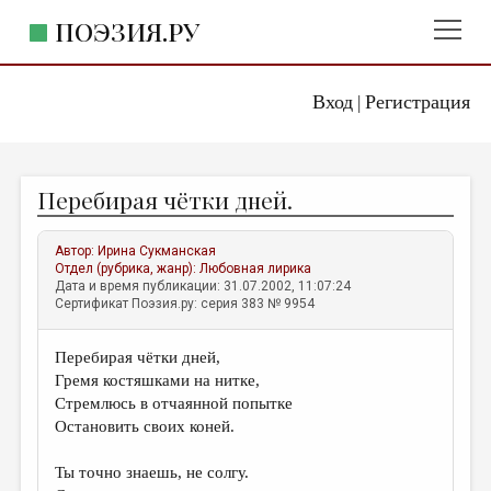
ПОЭЗИЯ.РУ
Вход
Регистрация
ГЛАВНОЕ МЕНЮ
|
ПОЭЗИЯ.РУ
ИЗДАТЕЛЬСТВО
Перебирая чётки дней.
ЖАНРЫ
АВТОРЫ
Автор:
Ирина Сукманская
Отдел (рубрика, жанр):
Любовная лирика
КОММЕНТАРИИ
Дата и время публикации: 31.07.2002, 11:07:24
Сертификат Поэзия.ру: серия 383 № 9954
ЛИТСАЛОН
Перебирая чётки дней,
НОВОСТИ
Гремя костяшками на нитке,
ПРАВИЛА САЙТА
Стремлюсь в отчаянной попытке
Остановить своих коней.
ОТДЕЛЫ И РУБРИКИ
Ты точно знаешь, не солгу.
ИЗБРАННОЕ