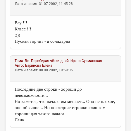
МАЛАЯ ПРОЗА
Дата и время: 31.07.2002, 11:45:28
ЭССЕИСТИКА
ЛИТЕРАТУРОВЕДЕНИЕ
Вау !!!
Класс !!!
КУЛЬТУРОВЕДЕНИЕ
;)))
Пускай торчит - я солидарна
ПУБЛИЦИСТИКА
РЕЦЕНЗИРОВАНИЕ
Тема:
Re: Перебирая чётки дней.
Ирина Сукманская
ЦИКЛЫ ПУБЛИКАЦИЙ
Автор
Баринова Елена
Дата и время: 08.08.2002, 19:59:36
ТРЕДИАКОВСКИЙ
МЕДИА
Последние две строки - хороши до
ВКОНТАКТЕ
невозможности...
Но кажется, что начало им мешает... Оно не плохое,
оно обычное... Но последние строчки слишком
хороши для такого начала.
Лена.