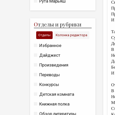
Рута Марьяш
Ск
П
П
И
О
тделы и рубрики
Т
Отделы
Колонка редактора
С
Д
Избранное
В
Дайджест
Н
Д
Произведения
Б
И
Переводы
Конкурсы
О
В
Детская комната
Н
М
Книжная полка
С
Обзор литературы
К