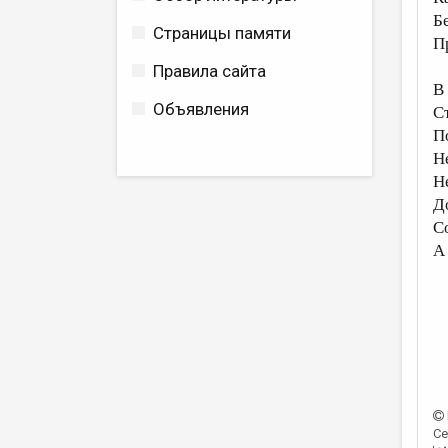
Б
Страницы памяти
П
Правила сайта
В
Объявления
С
П
Н
Н
Д
С
А
Се