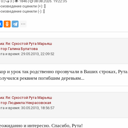
0 |
3 |
1846 |
08.08.2026. 19:22:35
оизведение оценили (+): []
оизведение оценили (-): []
ма:
Re: Сухостой
Рута Марьяш
втор
Галина Булатова
та и время: 29.05.2013, 22:09:52
кор и урок так родственно прозвучали в Ваших строках, Рута.
олучился реквием погибшим деревьям...
ма:
Re: Сухостой
Рута Марьяш
втор
Людмила Некрасовская
та и время: 30.05.2013, 18:56:57
еожиданно и интересно. Спасибо, Рута!