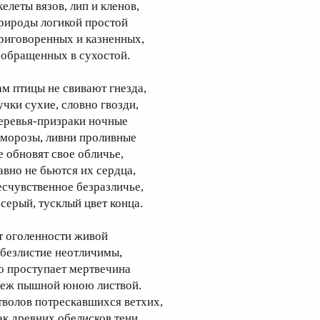
елеты вязов, лип и кленов,
рироды логикой простой
риговоренных и казненных,
 обращенных в сухостой.
ам птицы не свивают гнезда,
учки cухие, словно гвозди,
еревья-призраки ночные
 морозы, ливни проливные
е обновят свое обличье,
авно не бьются их сердца,
есчувственное безразличье,
 серый, тусклый цвет конца.
т оголенности живой
 безлистие неотличимы,
о проступает мертвечина
еж пышной юною листвой.
тволов потрескавшихся ветхих,
ак древних обелисков тени,