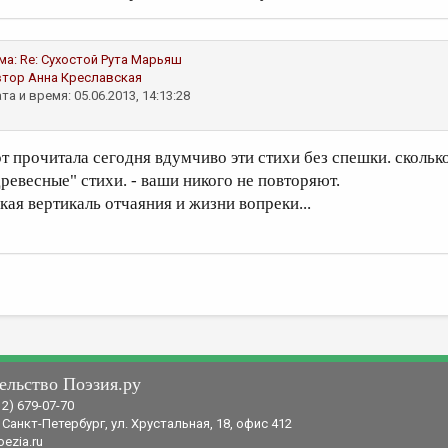
ма:
Re: Сухостой
Рута Марьяш
втор
Анна Креславская
та и время: 05.06.2013, 14:13:28
от прочитала сегодня вдумчиво эти стихи без спешки. сколько 
древесные" стихи. - ваши никого не повторяют.
акая вертикаль отчаяния и жизни вопреки...
ельство Поэзия.ру
12) 679-07-70
 Санкт-Петербург, ул. Хрустальная, 18, офис 412
ezia.ru