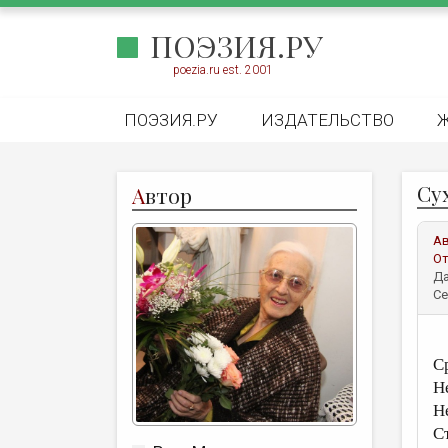
ПОЭЗИЯ.РУ
poezia.ru est. 2001
ПОЭЗИЯ.РУ
ИЗДАТЕЛЬСТВО
Су
А
втор
А
От
Да
Се
С
Н
Н
С