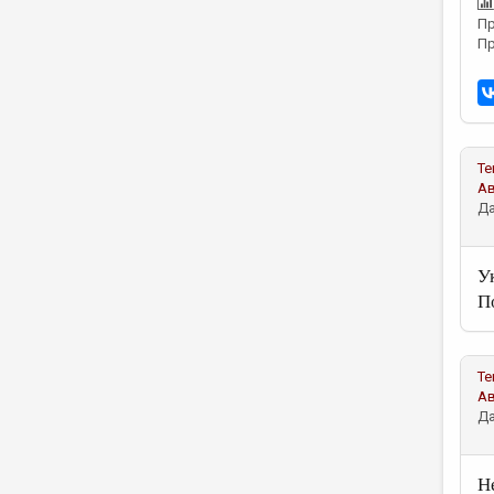
Пр
Пр
Те
А
Да
У
П
Те
А
Да
Н