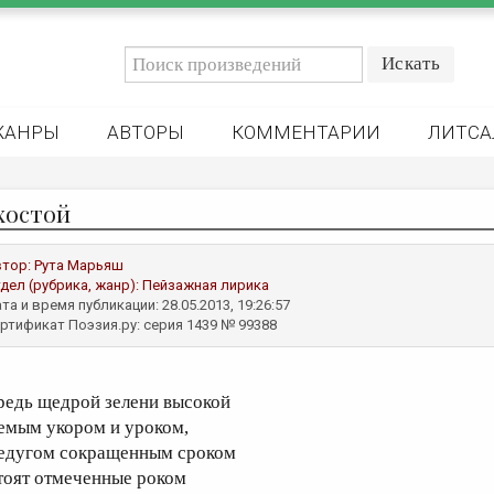
ЖАНРЫ
АВТОРЫ
КОММЕНТАРИИ
ЛИТСА
хостой
втор:
Рута Марьяш
дел (рубрика, жанр):
Пейзажная лирика
та и время публикации: 28.05.2013, 19:26:57
ртификат Поэзия.ру: серия 1439 № 99388
редь щедрой зелени высокой
емым укором и уроком,
едугом сокращенным сроком
тоят отмеченные роком