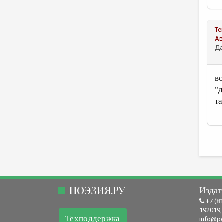
Те
А
Да
в
"
т
ПОЭЗИЯ.РУ
Издат
+7 (8
192019,
Техподдержка
info@po