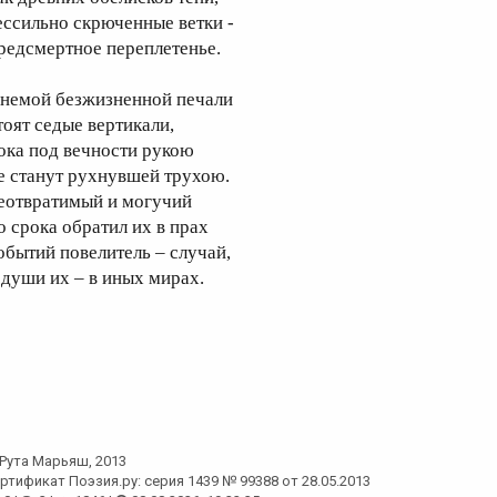
ессильно скрюченные ветки -
редсмертное переплетенье.
 немой безжизненной печали
тоят седые вертикали,
ока под вечности рукою
е станут рухнувшей трухою.
еотвратимый и могучий
о срока обратил их в прах
обытий повелитель – случай,
 души их – в иных мирах.
Рута Марьяш
, 2013
ртификат Поэзия.ру: серия 1439 № 99388 от 28.05.2013