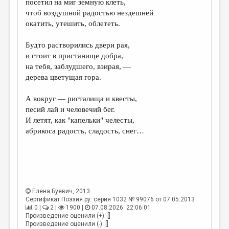
посетил на миг земную клеть,
чтоб воздушной радостью нездешней
ДАЙДЖЕСТ
окатить, утешить, облететь.
ПРОИЗВЕДЕНИЯ
Будто растворились двери рая,
ПЕРЕВОДЫ
и стоит в пристанище добра,
на тебя, заблудшего, взирая, —
КОНКУРСЫ
дерева цветущая гора.
ДЕТСКАЯ КОМНАТА
А вокруг — ристалища и квесты,
КНИЖНАЯ ПОЛКА
песий лай и человечий бег.
И летят, как "капельки" челесты,
ОБЗОР ЛИТЕРАТУРЫ
абрикоса радость, сладость, снег…
СТРАНИЦЫ ПАМЯТИ
ОБЪЯВЛЕНИЯ
КОЛОНКА РЕДАКТОРА
Елена Буевич
, 2013
РЕДКОЛЛЕГИЯ
Сертификат Поэзия.ру: серия 1032 № 99076 от 07.05.2013
0 |
2 |
1900 |
07.08.2026. 22:06:01
ОТ РЕДАКЦИИ
Произведение оценили (+): []
Произведение оценили (-): []