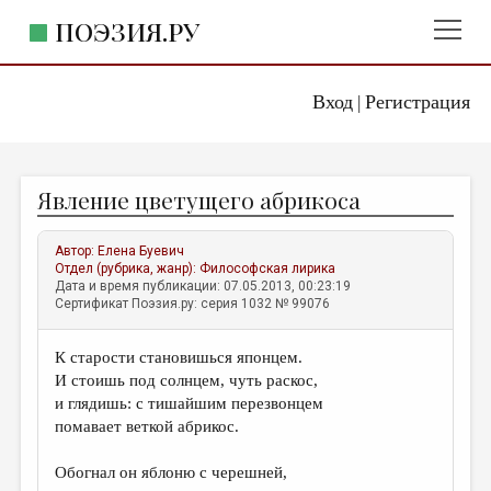
ПОЭЗИЯ.РУ
Вход
Регистрация
ГЛАВНОЕ МЕНЮ
|
ПОЭЗИЯ.РУ
ИЗДАТЕЛЬСТВО
Явление цветущего абрикоса
ЖАНРЫ
АВТОРЫ
Автор:
Елена Буевич
Отдел (рубрика, жанр):
Философская лирика
КОММЕНТАРИИ
Дата и время публикации: 07.05.2013, 00:23:19
Сертификат Поэзия.ру: серия 1032 № 99076
ЛИТСАЛОН
К старости становишься японцем.
НОВОСТИ
И стоишь под солнцем, чуть раскос,
ПРАВИЛА САЙТА
и глядишь: с тишайшим перезвонцем
помавает веткой абрикос.
ОТДЕЛЫ И РУБРИКИ
Обогнал он яблоню с черешней,
ИЗБРАННОЕ