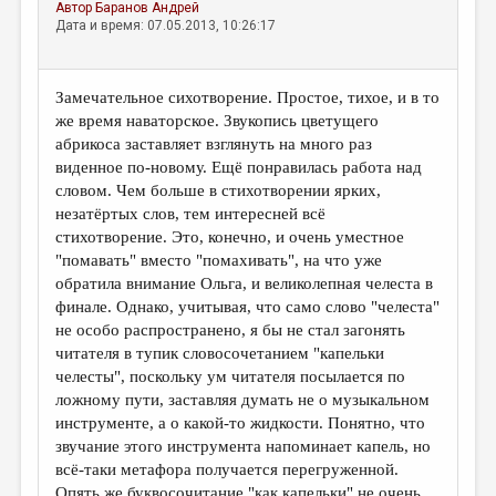
Автор
Баранов Андрей
Дата и время: 07.05.2013, 10:26:17
Замечательное сихотворение. Простое, тихое, и в то
же время наваторское. Звукопись цветущего
абрикоса заставляет взглянуть на много раз
виденное по-новому. Ещё понравилась работа над
словом. Чем больше в стихотворении ярких,
незатёртых слов, тем интересней всё
стихотворение. Это, конечно, и очень уместное
"помавать" вместо "помахивать", на что уже
обратила внимание Ольга, и великолепная челеста в
финале. Однако, учитывая, что само слово "челеста"
не особо распространено, я бы не стал загонять
читателя в тупик словосочетанием "капельки
челесты", поскольку ум читателя посылается по
ложному пути, заставляя думать не о музыкальном
инструменте, а о какой-то жидкости. Понятно, что
звучание этого инструмента напоминает капель, но
всё-таки метафора получается перегруженной.
Опять же буквосочитание "как капельки" не очень...