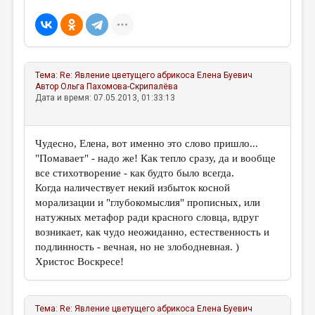
МАЛАЯ ПРОЗА
ЭССЕИСТИКА
ЛИТЕРАТУРОВЕДЕНИЕ
Тема:
Re: Явление цветущего абрикоса
Елена Буевич
КУЛЬТУРОВЕДЕНИЕ
Автор
Ольга Пахомова-Скрипалёва
Дата и время: 07.05.2013, 01:33:13
ПУБЛИЦИСТИКА
РЕЦЕНЗИРОВАНИЕ
Чудесно, Елена, вот именно это слово пришло...
ЦИКЛЫ ПУБЛИКАЦИЙ
"Помавает" - надо же! Как тепло сразу, да и вообще
все стихотворение - как будто было всегда.
ТРЕДИАКОВСКИЙ
Когда наличествует некий избыток косной
МЕДИА
морализации и "глубокомыслия" прописных, или
натужных метафор ради красного словца, вдруг
ВКОНТАКТЕ
возникает, как чудо неожиданно, естественность и
подлинность - вечная, но не злободневная. )
Христос Воскресе!
Тема:
Re: Явление цветущего абрикоса
Елена Буевич