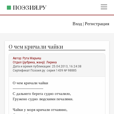
ПОЭЗИЯ.РУ
Вход
Регистрация
ГЛАВНОЕ МЕНЮ
|
ПОЭЗИЯ.РУ
ИЗДАТЕЛЬСТВО
О чем кричали чайки
ЖАНРЫ
АВТОРЫ
Автор:
Рута Марьяш
Отдел (рубрика, жанр):
Лирика
КОММЕНТАРИИ
Дата и время публикации: 25.04.2013, 16:24:38
Сертификат Поэзия.ру: серия 1439 № 98885
ЛИТСАЛОН
О чем кричали чайки
НОВОСТИ
------------------------
ПРАВИЛА САЙТА
С дальнего берега судно отчалило,
Гружено судно людскими печалями.
ОТДЕЛЫ И РУБРИКИ
Чайки у моря кричали отчаянно,
ИЗБРАННОЕ