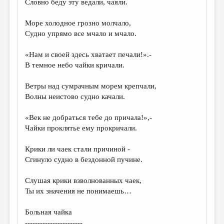
Словно беду эту ведали, чаяли.
ДАЙДЖЕСТ
Море холодное грозно молчало,
ПРОИЗВЕДЕНИЯ
Судно упрямо все мчало и мчало.
ПЕРЕВОДЫ
«Нам и своей здесь хватает печали!».-
В темное небо чайки кричали.
КОНКУРСЫ
ДЕТСКАЯ КОМНАТА
Ветры над сумрачным морем крепчали,
Волны неистово судно качали.
КНИЖНАЯ ПОЛКА
«Век не добраться тебе до причала!»,-
ОБЗОР ЛИТЕРАТУРЫ
Чайки проклятье ему прокричали.
СТРАНИЦЫ ПАМЯТИ
Крики ли чаек стали причиной -
ОБЪЯВЛЕНИЯ
Сгинуло судно в бездонной пучине.
КОЛОНКА РЕДАКТОРА
Слушая крики взволнованных чаек,
Ты их значения не понимаешь…
РЕДКОЛЛЕГИЯ
ОТ РЕДАКЦИИ
Больная чайка
-----------------------