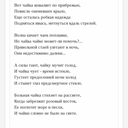
МАЛАЯ ПРОЗА
Вот чайка ковыляет по прибрежью,
Повисло онемевшее крыло,
ЭССЕИСТИКА
Еще осталась робкая надежда
ЛИТЕРАТУРОВЕДЕНИЕ
Подняться ввысь, метнуться вдаль стрелой.
КУЛЬТУРОВЕДЕНИЕ
Волна качает чаек поплавки,
Но чайка чайке может-ли помочь?...
ПУБЛИЦИСТИКА
Привольной стаей улетают в ночь,
РЕЦЕНЗИРОВАНИЕ
Они недостижимо далеки...
ЦИКЛЫ ПУБЛИКАЦИЙ
А силы тают, чайку мучит голод,
И чайка чует - время истекло,
ТРЕДИАКОВСКИЙ
Густеет предосенней ночи холод
МЕДИА
И стынет глаз предсмертное стекло.
ВКОНТАКТЕ
Больная чайка стихнет на рассвете,
Когда забрезжит розовый восток,
Ее поглотит море и песок,
И чайки словно не было на свете.