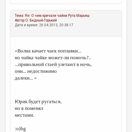
Тема:
Re: О чем кричали чайки
Рута Марьяш
Автор
О. Бедный-Горький
Дата и время: 26.04.2013, 20:38:17
«Волна качает чаек поплавки...
но чайка чайке может-ли помочь?..
...привольной стаей улетают в ночь,
они... недостижимо
далеки... »
Юрик будет ругаться,
но я поменял
местами.
:о)bg