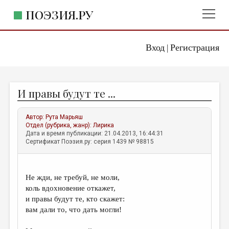
ПОЭЗИЯ.РУ
Вход
Регистрация
ГЛАВНОЕ МЕНЮ
|
ПОЭЗИЯ.РУ
ИЗДАТЕЛЬСТВО
И правы будут те ...
ЖАНРЫ
АВТОРЫ
Автор:
Рута Марьяш
Отдел (рубрика, жанр):
Лирика
КОММЕНТАРИИ
Дата и время публикации: 21.04.2013, 16:44:31
Сертификат Поэзия.ру: серия 1439 № 98815
ЛИТСАЛОН
НОВОСТИ
Не жди, не требуй, не моли,
ПРАВИЛА САЙТА
коль вдохновение откажет,
и правы будут те, кто скажет:
вам дали то, что дать могли!
ОТДЕЛЫ И РУБРИКИ
ИЗБРАННОЕ