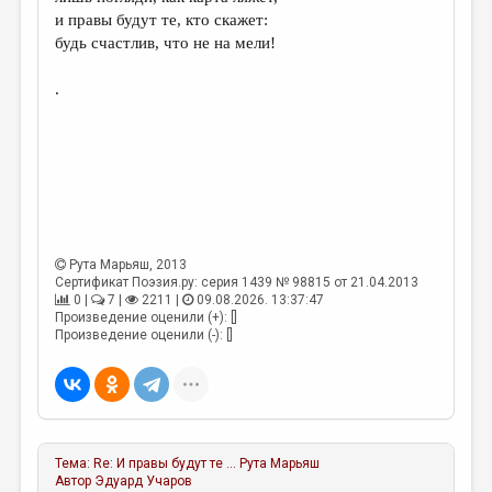
МАЛАЯ ПРОЗА
и правы будут те, кто скажет:
будь счастлив, что не на мели!
ЭССЕИСТИКА
ЛИТЕРАТУРОВЕДЕНИЕ
.
КУЛЬТУРОВЕДЕНИЕ
ПУБЛИЦИСТИКА
РЕЦЕНЗИРОВАНИЕ
ЦИКЛЫ ПУБЛИКАЦИЙ
Рута Марьяш
, 2013
ТРЕДИАКОВСКИЙ
Сертификат Поэзия.ру: серия 1439 № 98815 от 21.04.2013
0 |
7 |
2211 |
09.08.2026. 13:37:47
МЕДИА
Произведение оценили (+): []
Произведение оценили (-): []
ВКОНТАКТЕ
Тема:
Re: И правы будут те ...
Рута Марьяш
Автор
Эдуард Учаров