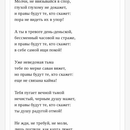
Молчи, не ввязывайся в спор,
глухой глухому не докажет,
ДАЙДЖЕСТ
и правы будут те, кто скажет:
ПРОИЗВЕДЕНИЯ
пора не видеть их в упор!
ПЕРЕВОДЫ
А ты в тревоге день-деньской,
бессменный часовой на страже,
КОНКУРСЫ
и правы будут те, кто скажет:
ДЕТСКАЯ КОМНАТА
в себе самой ищи покой!
КНИЖНАЯ ПОЛКА
Уже неведомая тьма
тебе по мерке саван вяжет,
ОБЗОР ЛИТЕРАТУРЫ
но правы будут те, кто скажет:
СТРАНИЦЫ ПАМЯТИ
еще не связана кайма!
ОБЪЯВЛЕНИЯ
Тебя пугает вечной тьмой
нечистый, черным душу мажет,
КОЛОНКА РЕДАКТОРА
и правы будут те, кто скажет:
ты душу радугой отмой!
РЕДКОЛЛЕГИЯ
ОТ РЕДАКЦИИ
Не жди, не требуй, не моли,
лишь погляди, как карта ляжет,