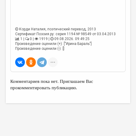
МАЛАЯ ПРОЗА
ЭССЕИСТИКА
ЛИТЕРАТУРОВЕДЕНИЕ
Корди Наталия
, поэтический перевод, 2013
КУЛЬТУРОВЕДЕНИЕ
Сертификат Поэзия.ру: серия 1194 № 98549 от 03.04.2013
1 |
0 |
1919 |
09.08.2026. 09:49:25
ПУБЛИЦИСТИКА
Произведение оценили (+): ["Ирина Бараль"]
Произведение оценили (-): []
РЕЦЕНЗИРОВАНИЕ
ЦИКЛЫ ПУБЛИКАЦИЙ
ТРЕДИАКОВСКИЙ
Комментариев пока нет. Приглашаем Вас
МЕДИА
прокомментировать публикацию.
ВКОНТАКТЕ