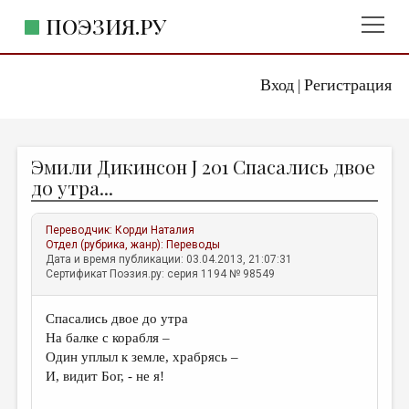
ПОЭЗИЯ.РУ
Вход
Регистрация
ГЛАВНОЕ МЕНЮ
|
ПОЭЗИЯ.РУ
ИЗДАТЕЛЬСТВО
Эмили Дикинсон J 201 Спасались двое
ЖАНРЫ
до утра...
АВТОРЫ
Переводчик:
Корди Наталия
КОММЕНТАРИИ
Отдел (рубрика, жанр):
Переводы
Дата и время публикации: 03.04.2013, 21:07:31
ЛИТСАЛОН
Сертификат Поэзия.ру: серия 1194 № 98549
НОВОСТИ
Спасались двое до утра
ПРАВИЛА САЙТА
На балке с корабля –
Один уплыл к земле, храбрясь –
ОТДЕЛЫ И РУБРИКИ
И, видит Бог, - не я!
ИЗБРАННОЕ