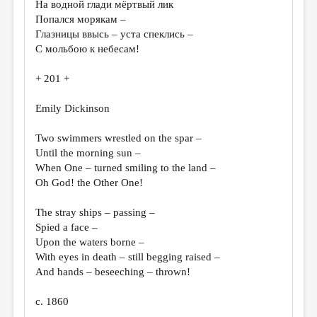
На водной глади мёртвый лик
Попался морякам –
ДАЙДЖЕСТ
Глазницы ввысь – уста спеклись –
ПРОИЗВЕДЕНИЯ
С мольбою к небесам!
ПЕРЕВОДЫ
+ 201 +
КОНКУРСЫ
Emily Dickinson
ДЕТСКАЯ КОМНАТА
Two swimmers wrestled on the spar –
КНИЖНАЯ ПОЛКА
Until the morning sun –
When One – turned smiling to the land –
ОБЗОР ЛИТЕРАТУРЫ
Oh God! the Other One!
СТРАНИЦЫ ПАМЯТИ
The stray ships – passing –
ОБЪЯВЛЕНИЯ
Spied a face –
Upon the waters borne –
КОЛОНКА РЕДАКТОРА
With eyes in death – still begging raised –
РЕДКОЛЛЕГИЯ
And hands – beseeching – thrown!
ОТ РЕДАКЦИИ
c. 1860