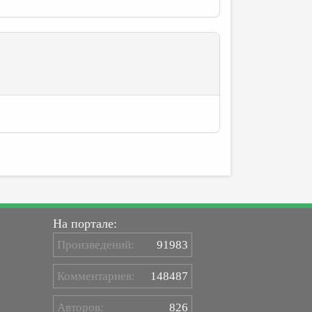
На портале:
Произведений:
91983
Комментариев:
148487
Авторов:
826