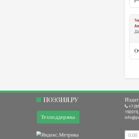
Те
А
Да
О
ПОЭЗИЯ.РУ
Издат
+7 (8
192019,
Техподдержка
info@po