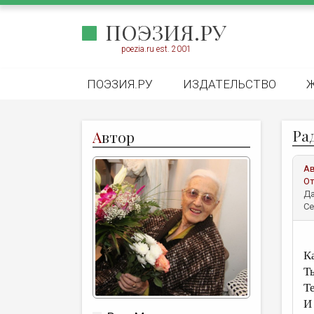
ПОЭЗИЯ.РУ
poezia.ru est. 2001
ПОЭЗИЯ.РУ
ИЗДАТЕЛЬСТВО
Ра
А
втор
А
От
Да
Се
К
Т
Т
И