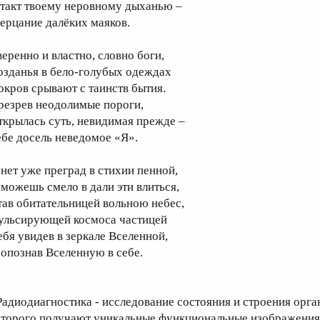
 такт твоему неровному дыханью –
ерцание далёких маяков.
веренно и властно, словно боги,
озданья в бело-голубых одеждах
окров срывают с таинств бытия.
резрев неодолимые пороги,
ткрылась суть, невидимая прежде –
ебе досель неведомое «Я».
 нет уже преград в стихии пенной,
 можешь смело в дали эти влиться,
тав обитательницей вольною небес,
ульсирующей космоса частицей
ебя увидев в зеркале Вселенной,
 опознав Вселенную в себе.
Радиодиагностика - исследование состояния и строения орга
оторого получают уникальные функциональные изображения 