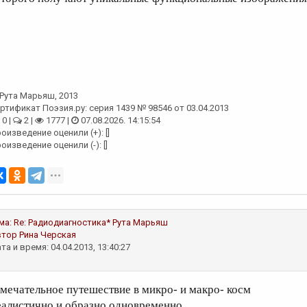
Рута Марьяш
, 2013
ртификат Поэзия.ру: серия 1439 № 98546 от 03.04.2013
0 |
2 |
1777 |
07.08.2026. 14:15:54
оизведение оценили (+): []
оизведение оценили (-): []
ма:
Re: Радиодиагностика*
Рута Марьяш
втор
Рина Черская
та и время: 04.04.2013, 13:40:27
амечательное путешествие в микро- и макро- косм
еалистично и образно одновременно