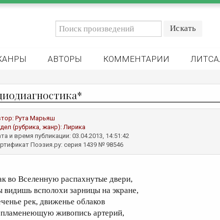
ЖАНРЫ
АВТОРЫ
КОММЕНТАРИИ
ЛИТСА
диодиагностика*
втор:
Рута Марьяш
дел (рубрика, жанр):
Лирика
та и время публикации: 03.04.2013, 14:51:42
ртификат Поэзия.ру: серия 1439 № 98546
ак во Вселенную распахнутые двери,
ы видишь всполохи зарницы на экране,
еченье рек, движенье облаков
 пламенеющую живопись артерий,