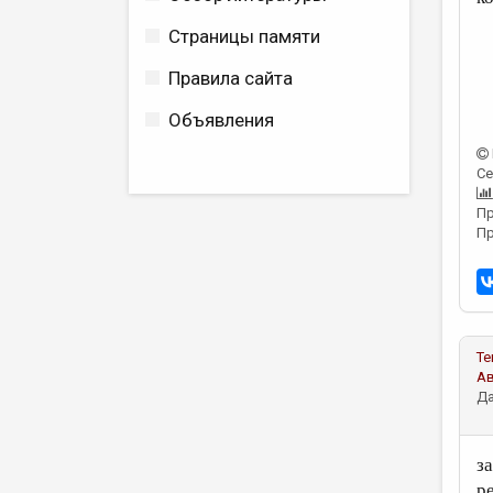
Страницы памяти
Правила сайта
Объявления
Се
Пр
Пр
Те
А
Да
з
р