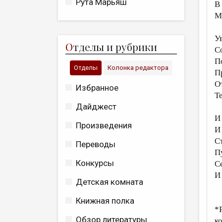
Рута Марьяш
В
М
У
О
тделы и рубрики
С
П
Отделы
Колонка редактора
П
О
Избранное
Т
Дайджест
И
Произведения
И
С
Переводы
П
Конкурсы
С
И
Детская комната
Книжная полка
*
Обзор литературы
к