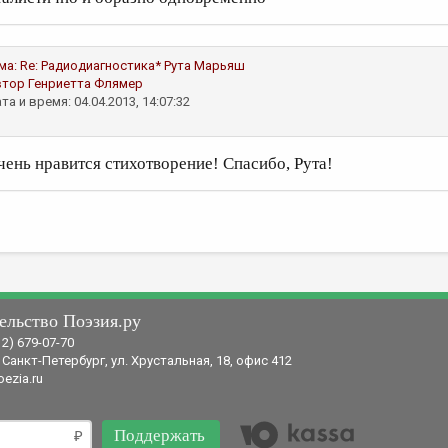
ма:
Re: Радиодиагностика*
Рута Марьяш
втор
Генриетта Флямер
та и время: 04.04.2013, 14:07:32
чень нравится стихотворение! Спасибо, Рута!
ельство Поэзия.ру
12) 679-07-70
 Санкт-Петербург, ул. Хрустальная, 18, офис 412
ezia.ru
Поддержать