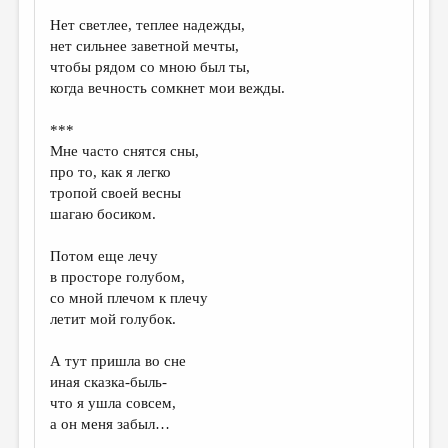
Нет светлее, теплее надежды,
ДАЙДЖЕСТ
нет сильнее заветной мечты,
ПРОИЗВЕДЕНИЯ
чтобы рядом со мною был ты,
когда вечность сомкнет мои вежды.
ПЕРЕВОДЫ
***
КОНКУРСЫ
Мне часто снятся сны,
ДЕТСКАЯ КОМНАТА
про то, как я легко
тропой своей весны
КНИЖНАЯ ПОЛКА
шагаю босиком.
ОБЗОР ЛИТЕРАТУРЫ
Потом еще лечу
СТРАНИЦЫ ПАМЯТИ
в просторе голубом,
со мной плечом к плечу
ОБЪЯВЛЕНИЯ
летит мой голубок.
КОЛОНКА РЕДАКТОРА
А тут пришла во сне
иная сказка-быль-
РЕДКОЛЛЕГИЯ
что я ушла совсем,
ОТ РЕДАКЦИИ
а он меня забыл…