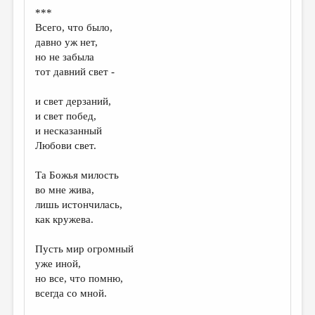
МАЛАЯ ПРОЗА
***
Всего, что было,
ЭССЕИСТИКА
давно уж нет,
ЛИТЕРАТУРОВЕДЕНИЕ
но не забыла
тот давний свет -
КУЛЬТУРОВЕДЕНИЕ
и свет дерзаний,
ПУБЛИЦИСТИКА
и свет побед,
РЕЦЕНЗИРОВАНИЕ
и несказанный
Любови свет.
ЦИКЛЫ ПУБЛИКАЦИЙ
Та Божья милость
ТРЕДИАКОВСКИЙ
во мне жива,
МЕДИА
лишь истончилась,
как кружева.
ВКОНТАКТЕ
Пусть мир огромный
уже иной,
но все, что помню,
всегда со мной.