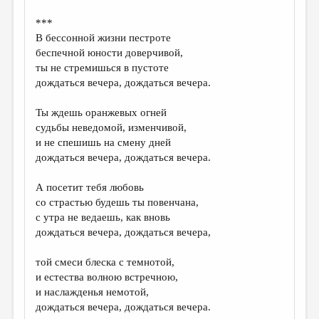
***
В бессонной жизни пестроте
беспечной юности доверчивой,
ты не стремишься в пустоте
дождаться вечера, дождаться вечера.
Ты ждешь оранжевых огней
судьбы неведомой, изменчивой,
и не спешишь на смену дней
дождаться вечера, дождаться вечера.
А посетит тебя любовь
со страстью будешь ты повенчана,
с утра не ведаешь, как вновь
дождаться вечера, дождаться вечера,
той смеси блеска с темнотой,
и естества волною встречною,
и наслажденья немотой,
дождаться вечера, дождаться вечера.