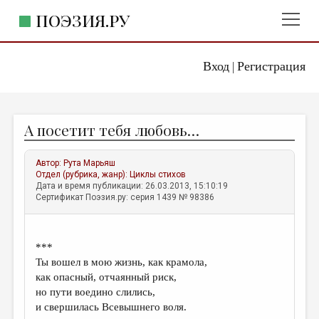
ПОЭЗИЯ.РУ
Вход
Регистрация
ГЛАВНОЕ МЕНЮ
|
ПОЭЗИЯ.РУ
ИЗДАТЕЛЬСТВО
А посетит тебя любовь…
ЖАНРЫ
АВТОРЫ
Автор:
Рута Марьяш
Отдел (рубрика, жанр):
Циклы стихов
КОММЕНТАРИИ
Дата и время публикации: 26.03.2013, 15:10:19
Сертификат Поэзия.ру: серия 1439 № 98386
ЛИТСАЛОН
НОВОСТИ
***
ПРАВИЛА САЙТА
Ты вошел в мою жизнь, как крамола,
как опасный, отчаянный риск,
но пути воедино слились,
ОТДЕЛЫ И РУБРИКИ
и свершилась Всевышнего воля.
ИЗБРАННОЕ