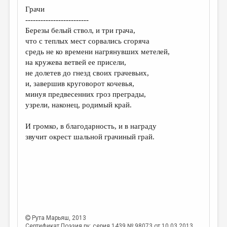
МАЛАЯ ПРОЗА
Грачи
-------------------------
ЭССЕИСТИКА
Березы белый ствол, и три грача,
ЛИТЕРАТУРОВЕДЕНИЕ
что с теплых мест сорвались сгоряча
средь не ко времени нагрянувших метелей,
КУЛЬТУРОВЕДЕНИЕ
на кружева ветвей ее присели,
не долетев до гнезд своих грачевьих,
ПУБЛИЦИСТИКА
и, завершив круговорот кочевья,
РЕЦЕНЗИРОВАНИЕ
минуя предвесенних гроз преграды,
узрели, наконец, родимый край.
ЦИКЛЫ ПУБЛИКАЦИЙ
И громко, в благодарность, и в награду
ТРЕДИАКОВСКИЙ
звучит окрест шальной грачиный грай.
МЕДИА
ВКОНТАКТЕ
Рута Марьяш
, 2013
Сертификат Поэзия.ру: серия 1439 № 98073 от 10.03.2013