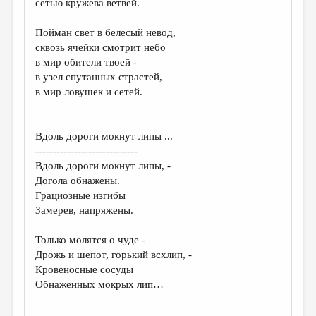
сетью кружева ветвей.
ДАЙДЖЕСТ
Пойман свет в белесый невод,
ПРОИЗВЕДЕНИЯ
сквозь ячейки смотрит небо
в мир обители твоей -
ПЕРЕВОДЫ
в узел спутанных страстей,
в мир ловушек и сетей.
КОНКУРСЫ
ДЕТСКАЯ КОМНАТА
Вдоль дороги мокнут липы ...
КНИЖНАЯ ПОЛКА
-----------------------------
Вдоль дороги мокнут липы, -
ОБЗОР ЛИТЕРАТУРЫ
Догола обнажены.
СТРАНИЦЫ ПАМЯТИ
Грациозные изгибы
Замерев, напряжены.
ОБЪЯВЛЕНИЯ
Только молятся о чуде -
КОЛОНКА РЕДАКТОРА
Дрожь и шепот, горький всхлип, -
Кровеносные сосуды
РЕДКОЛЛЕГИЯ
Обнаженных мокрых лип…
ОТ РЕДАКЦИИ