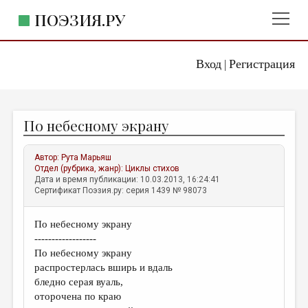
ПОЭЗИЯ.РУ
Вход
Регистрация
ГЛАВНОЕ МЕНЮ
|
ПОЭЗИЯ.РУ
ИЗДАТЕЛЬСТВО
По небесному экрану
ЖАНРЫ
АВТОРЫ
Автор:
Рута Марьяш
Отдел (рубрика, жанр):
Циклы стихов
КОММЕНТАРИИ
Дата и время публикации: 10.03.2013, 16:24:41
Сертификат Поэзия.ру: серия 1439 № 98073
ЛИТСАЛОН
По небесному экрану
НОВОСТИ
------------------
ПРАВИЛА САЙТА
По небесному экрану
распростерлась вширь и вдаль
бледно серая вуаль,
ОТДЕЛЫ И РУБРИКИ
оторочена по краю
ИЗБРАННОЕ