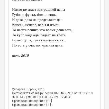
МАЛАЯ ПРОЗА
Никто не знает завтрашней цены
ЭССЕИСТИКА
Рубля и фунта, боли и вины,
ЛИТЕРАТУРОВЕДЕНИЕ
И даже дока не предскажет цен
Копеек, центов, веры и измен.
КУЛЬТУРОВЕДЕНИЕ
То нефть решит, что время дешеветь,
То курс надежды падает на треть;
ПУБЛИЦИСТИКА
Болит душа, транжирится казна...
РЕЦЕНЗИРОВАНИЕ
Но есть у счастья красная цена.
ЦИКЛЫ ПУБЛИКАЦИЙ
июнь 2010
ТРЕДИАКОВСКИЙ
МЕДИА
ВКОНТАКТЕ
Сергей Шоргин
, 2013
Сертификат Поэзия.ру: серия 1075 № 96957 от 03.01.2013
0 |
0 |
1312 |
08.08.2026. 17:46:41
Произведение оценили (+): []
Произведение оценили (-): []