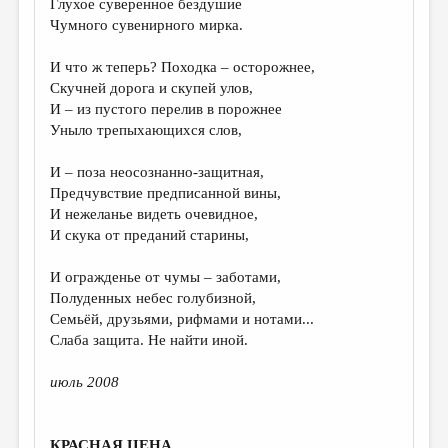
Глухое суверенное бездушие
Чумного сувенирного мирка.
ДАЙДЖЕСТ
ПРОИЗВЕДЕНИЯ
И что ж теперь? Походка – осторожнее,
Скучней дорога и скупей улов,
ПЕРЕВОДЫ
И – из пустого перелив в порожнее
Уныло трепыхающихся слов,
КОНКУРСЫ
ДЕТСКАЯ КОМНАТА
И – поза неосознанно-защитная,
Предчувствие предписанной вины,
КНИЖНАЯ ПОЛКА
И нежеланье видеть очевидное,
И скука от преданий старины,
ОБЗОР ЛИТЕРАТУРЫ
СТРАНИЦЫ ПАМЯТИ
И огражденье от чумы – заботами,
Полуденных небес голубизной,
ОБЪЯВЛЕНИЯ
Семьёй, друзьями, рифмами и нотами...
Слаба защита. Не найти иной.
КОЛОНКА РЕДАКТОРА
июль 2008
РЕДКОЛЛЕГИЯ
ОТ РЕДАКЦИИ
КРАСНАЯ ЦЕНА