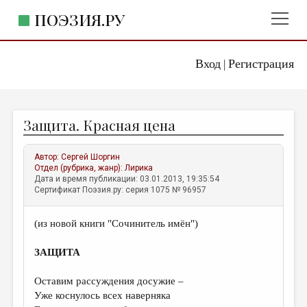
ПОЭЗИЯ.РУ
Вход
Регистрация
ГЛАВНОЕ МЕНЮ
|
ПОЭЗИЯ.РУ
ИЗДАТЕЛЬСТВО
Защита. Красная цена
ЖАНРЫ
АВТОРЫ
Автор:
Сергей Шоргин
Отдел (рубрика, жанр):
Лирика
КОММЕНТАРИИ
Дата и время публикации: 03.01.2013, 19:35:54
Сертификат Поэзия.ру: серия 1075 № 96957
ЛИТСАЛОН
(из новой книги "Сочинитель имён")
НОВОСТИ
ПРАВИЛА САЙТА
ЗАЩИТА
Оставим рассуждения досужие –
ОТДЕЛЫ И РУБРИКИ
Уже коснулось всех наверняка
ИЗБРАННОЕ