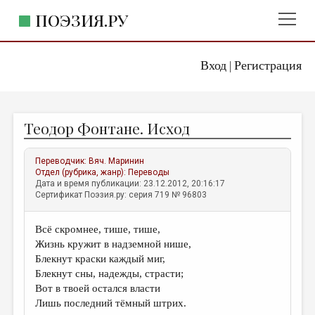
ПОЭЗИЯ.РУ
Вход
Регистрация
ГЛАВНОЕ МЕНЮ
|
ПОЭЗИЯ.РУ
ИЗДАТЕЛЬСТВО
Теодор Фонтане. Исход
ЖАНРЫ
АВТОРЫ
Переводчик:
Вяч. Маринин
Отдел (рубрика, жанр):
Переводы
КОММЕНТАРИИ
Дата и время публикации: 23.12.2012, 20:16:17
Сертификат Поэзия.ру: серия 719 № 96803
ЛИТСАЛОН
Всё скромнее, тише, тише,
НОВОСТИ
Жизнь кружит в надземной нише,
ПРАВИЛА САЙТА
Блекнут краски каждый миг,
Блекнут сны, надежды, страсти;
Вот в твоей остался власти
ОТДЕЛЫ И РУБРИКИ
Лишь последний тёмный штрих.
ИЗБРАННОЕ