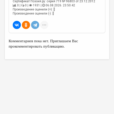
МАЛАЯ ПРОЗА
Сертификат Поэзия.ру: серия 719 № 96803 от 23.12.2012
0 |
0 |
1931 |
06.08.2026. 23:50:42
Произведение оценили (+): []
ЭССЕИСТИКА
Произведение оценили (-): []
ЛИТЕРАТУРОВЕДЕНИЕ
КУЛЬТУРОВЕДЕНИЕ
ПУБЛИЦИСТИКА
Комментариев пока нет. Приглашаем Вас
РЕЦЕНЗИРОВАНИЕ
прокомментировать публикацию.
ЦИКЛЫ ПУБЛИКАЦИЙ
ТРЕДИАКОВСКИЙ
МЕДИА
ВКОНТАКТЕ