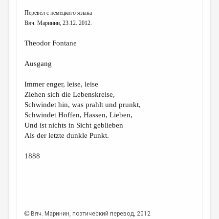
Перевёл с немецкого языка
ДАЙДЖЕСТ
Вяч. Маринин, 23.12. 2012.
ПРОИЗВЕДЕНИЯ
Theodor Fontane
ПЕРЕВОДЫ
Ausgang
КОНКУРСЫ
ДЕТСКАЯ КОМНАТА
Immer enger, leise, leise
Ziehen sich die Lebenskreise,
КНИЖНАЯ ПОЛКА
Schwindet hin, was prahlt und prunkt,
Schwindet Hoffen, Hassen, Lieben,
ОБЗОР ЛИТЕРАТУРЫ
Und ist nichts in Sicht geblieben
СТРАНИЦЫ ПАМЯТИ
Als der letzte dunkle Punkt.
ОБЪЯВЛЕНИЯ
1888
КОЛОНКА РЕДАКТОРА
РЕДКОЛЛЕГИЯ
ОТ РЕДАКЦИИ
Вяч. Маринин
, поэтический перевод, 2012