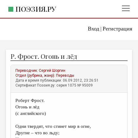
ПОЭЗИЯ.РУ
Вход
Регистрация
ГЛАВНОЕ МЕНЮ
|
ПОЭЗИЯ.РУ
ИЗДАТЕЛЬСТВО
Р. Фрост. Огонь и лёд
ЖАНРЫ
АВТОРЫ
Переводчик:
Сергей Шоргин
Отдел (рубрика, жанр):
Переводы
КОММЕНТАРИИ
Дата и время публикации: 06.09.2012, 23:26:51
Сертификат Поэзия.ру: серия 1075 № 95009
ЛИТСАЛОН
Роберт Фрост.
НОВОСТИ
Огонь и лёд
ПРАВИЛА САЙТА
(с английского)
Одни твердят, что сгинет мир в огне,
ОТДЕЛЫ И РУБРИКИ
Другие – что во льду;
ИЗБРАННОЕ