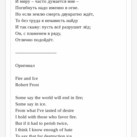
И миру – часто думается мне –
Погибнуть надо именно в огне.
ДАЙДЖЕСТ
Но если землю смерть двукратно ждёт,
ПРОИЗВЕДЕНИЯ
То без труда я ненависть найду
И так скажу: пусть всё разрушит лёд;
ПЕРЕВОДЫ
Он, с пламенем в ряду,
Отлично подойдёт.
КОНКУРСЫ
ДЕТСКАЯ КОМНАТА
---------------------------
КНИЖНАЯ ПОЛКА
Оригинал
ОБЗОР ЛИТЕРАТУРЫ
Fire and Ice
СТРАНИЦЫ ПАМЯТИ
Robert Frost
ОБЪЯВЛЕНИЯ
Some say the world will end in fire;
Some say in ice.
КОЛОНКА РЕДАКТОРА
From what I've tasted of desire
I hold with those who favor fire.
РЕДКОЛЛЕГИЯ
But if it had to perish twice,
ОТ РЕДАКЦИИ
I think I know enough of hate
To say that for destruction ice