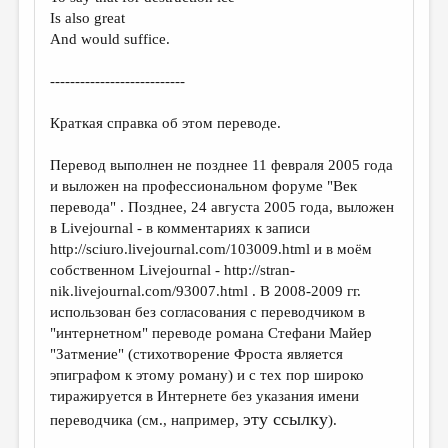
МАЛАЯ ПРОЗА
Is also great
And would suffice.
ЭССЕИСТИКА
ЛИТЕРАТУРОВЕДЕНИЕ
---------------------------
КУЛЬТУРОВЕДЕНИЕ
Краткая справка об этом переводе.
ПУБЛИЦИСТИКА
Перевод выполнен не позднее 11 февраля 2005 года
РЕЦЕНЗИРОВАНИЕ
и выложен на профессиональном форуме "Век
перевода" . Позднее, 24 августа 2005 года, выложен
ЦИКЛЫ ПУБЛИКАЦИЙ
в Livejournal - в комментариях к записи
http://sciuro.livejournal.com/103009.html и в моём
ТРЕДИАКОВСКИЙ
собственном Livejournal - http://stran-
МЕДИА
nik.livejournal.com/93007.html . В 2008-2009 гг.
использован без согласования с переводчиком в
ВКОНТАКТЕ
"интернетном" переводе романа Стефани Майер
"Затмение" (стихотворение Фроста является
эпиграфом к этому роману) и с тех пор широко
тиражируется в Интернете без указания имени
эту ссылку
переводчика (см., например,
).