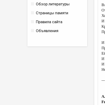
Обзор литературы
Вл
О
Страницы памяти
Х
И 
Правила сайта
К
Объявления
П
И
П
Е
И
И
Н
--
A
F