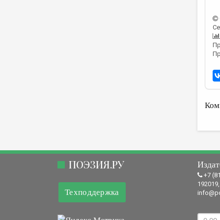
Се
Пр
Пр
Ком
ПОЭЗИЯ.РУ
Издат
+7 (8
192019,
Техподдержка
info@po