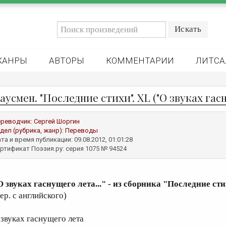
ЖАНРЫ
АВТОРЫ
КОММЕНТАРИИ
ЛИТСА
аусмен. "Последние стихи". XL ("О звуках гасн
реводчик:
Сергей Шоргин
дел (рубрика, жанр):
Переводы
та и время публикации: 09.08.2012, 01:01:28
ртификат Поэзия.ру: серия 1075 № 94524
О звуках гаснущего лета..." - из сборника "Последние сти
ер. с английского)
 звуках гаснущего лета