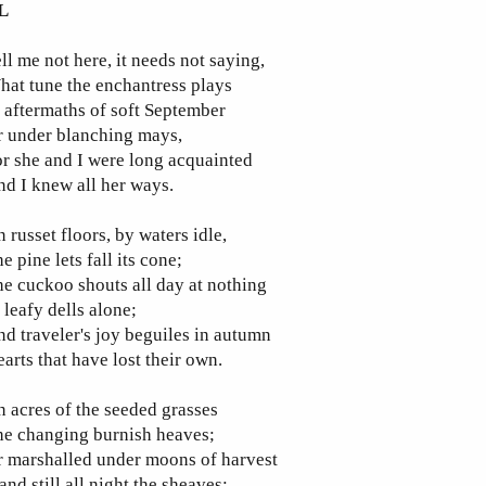
L
ll me not here, it needs not saying,
at tune the enchantress plays
 aftermaths of soft September
r under blanching mays,
r she and I were long acquainted
d I knew all her ways.
 russet floors, by waters idle,
e pine lets fall its cone;
e cuckoo shouts all day at nothing
 leafy dells alone;
d traveler's joy beguiles in autumn
arts that have lost their own.
 acres of the seeded grasses
he changing burnish heaves;
r marshalled under moons of harvest
and still all night the sheaves;