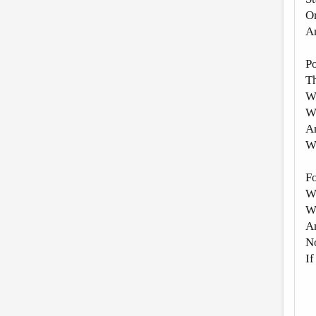
Or
An
Po
Th
W
Wo
An
W
Fo
Wi
Wh
An
N
If