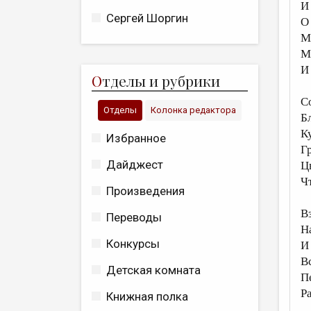
И
Сергей Шоргин
О
М
М
И
О
тделы и рубрики
С
Отделы
Колонка редактора
Б
К
Избранное
Г
Дайджест
Ц
Ч
Произведения
В
Переводы
Н
Конкурсы
И
В
Детская комната
П
Р
Книжная полка