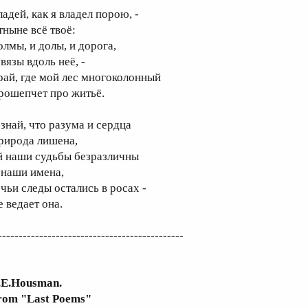
адей, как я владел порою, -
тныне всё твоё:
олмы, и долы, и дорога,
вязы вдоль неё, -
рай, где мой лес многоколонный
рошепчет про житьё.
 знай, что разума и сердца
рирода лишена,
й наши судьбы безразличны
 наши имена,
 чьи следы остались в росах -
е ведает она.
---------------------------------------------
.E.Housman.
rom "Last Poems"