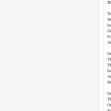
X
Te
Wh
In
O
Fo
An
On
Th
Th
In
An
He
On
T
O
St