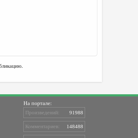
бликацию.
На портале:
Произведений:
91988
Комментариев:
148488