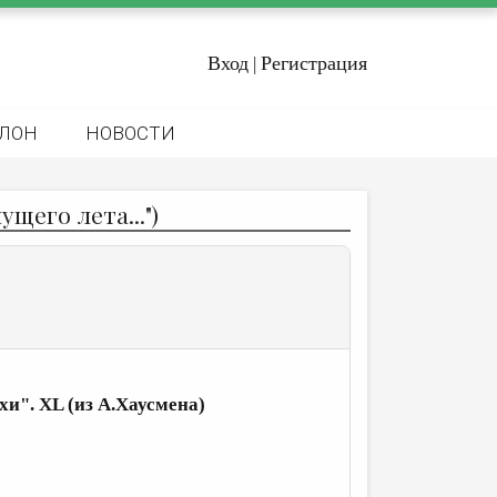
Вход
Регистрация
|
ЛОН
НОВОСТИ
ущего лета...")
хи". XL (из А.Хаусмена)