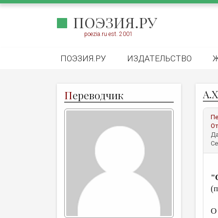
ПОЭЗИЯ.РУ
poezia.ru est. 2001
ПОЭЗИЯ.РУ
ИЗДАТЕЛЬСТВО
А.Х
П
ереводчик
Пе
От
Да
Се
"
(п
О