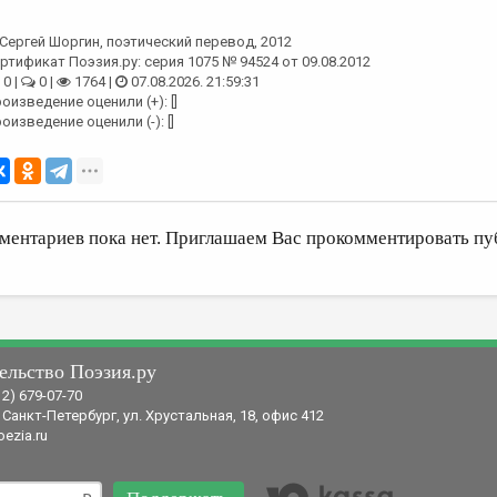
Сергей Шоргин
, поэтический перевод, 2012
ртификат Поэзия.ру: серия 1075 № 94524 от 09.08.2012
0 |
0 |
1764 |
07.08.2026. 21:59:31
оизведение оценили (+): []
оизведение оценили (-): []
ментариев пока нет. Приглашаем Вас прокомментировать пу
ельство Поэзия.ру
12) 679-07-70
 Санкт-Петербург, ул. Хрустальная, 18, офис 412
ezia.ru