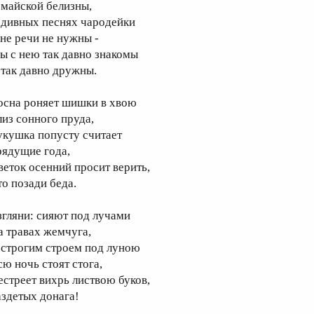
 майской белизны,
 дивных песнях чародейки
не речи не нужны -
ы с нею так давно знакомы
 так давно дружны.
осна роняет шишки в хвою
лиз сонного пруда,
укушка попусту считает
рядущие года,
веток осенний просит верить,
то позади беда.
згляни: сияют под лучами
а травах жемчуга,
 строгим строем под луною
сю ночь стоят стога,
естреет вихрь листвою буков,
аздетых донага!