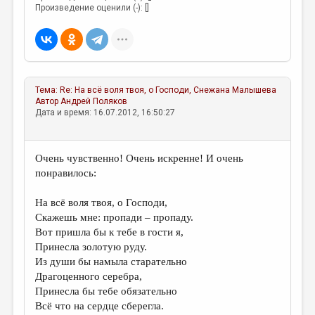
МАЛАЯ ПРОЗА
Произведение оценили (-): []
ЭССЕИСТИКА
ЛИТЕРАТУРОВЕДЕНИЕ
КУЛЬТУРОВЕДЕНИЕ
Тема:
Re: На всё воля твоя, о Господи,
Снежана Малышева
ПУБЛИЦИСТИКА
Автор
Андрей Поляков
Дата и время: 16.07.2012, 16:50:27
РЕЦЕНЗИРОВАНИЕ
ЦИКЛЫ ПУБЛИКАЦИЙ
Очень чувственно! Очень искренне! И очень
понравилось:
ТРЕДИАКОВСКИЙ
МЕДИА
На всё воля твоя, о Господи,
Скажешь мне: пропади – пропаду.
ВКОНТАКТЕ
Вот пришла бы к тебе в гости я,
Принесла золотую руду.
Из души бы намыла старательно
Драгоценного серебра,
Принесла бы тебе обязательно
Всё что на сердце сберегла.