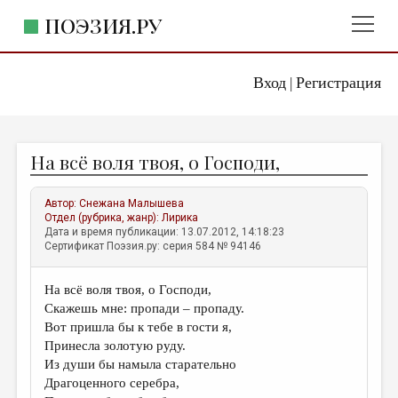
ПОЭЗИЯ.РУ
Вход
Регистрация
ГЛАВНОЕ МЕНЮ
|
ПОЭЗИЯ.РУ
ИЗДАТЕЛЬСТВО
На всё воля твоя, о Господи,
ЖАНРЫ
АВТОРЫ
Автор:
Снежана Малышева
Отдел (рубрика, жанр):
Лирика
КОММЕНТАРИИ
Дата и время публикации: 13.07.2012, 14:18:23
Сертификат Поэзия.ру: серия 584 № 94146
ЛИТСАЛОН
На всё воля твоя, о Господи,
НОВОСТИ
Скажешь мне: пропади – пропаду.
ПРАВИЛА САЙТА
Вот пришла бы к тебе в гости я,
Принесла золотую руду.
Из души бы намыла старательно
ОТДЕЛЫ И РУБРИКИ
Драгоценного серебра,
ИЗБРАННОЕ