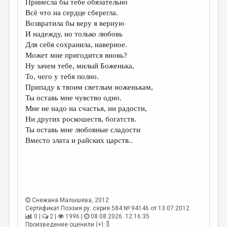
Принесла бы тебе обязательно
Всё что на сердце сберегла.
ДАЙДЖЕСТ
Возвратила бы веру я верную
ПРОИЗВЕДЕНИЯ
И надежду, но только любовь
Для себя сохранила, наверное.
ПЕРЕВОДЫ
Может мне пригодится вновь?
Ну зачем тебе, милый Боженька,
КОНКУРСЫ
То, чего у тебя полно.
ДЕТСКАЯ КОМНАТА
Припаду к твоим светлым ноженькам,
Ты оставь мне чувство одно.
КНИЖНАЯ ПОЛКА
Мне не надо на счастья, ни радости,
Ни других роскошеств, богатств.
ОБЗОР ЛИТЕРАТУРЫ
Ты оставь мне любовные сладости
СТРАНИЦЫ ПАМЯТИ
Вместо злата и райских царств..
ОБЪЯВЛЕНИЯ
КОЛОНКА РЕДАКТОРА
РЕДКОЛЛЕГИЯ
Снежана Малышева
, 2012
Сертификат Поэзия.ру: серия 584 № 94146 от 13.07.2012
ОТ РЕДАКЦИИ
0 |
2 |
1996 |
08.08.2026. 12:16:35
Произведение оценили (+): []