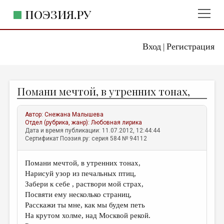
ПОЭЗИЯ.РУ
Вход
Регистрация
ГЛАВНОЕ МЕНЮ
|
ПОЭЗИЯ.РУ
ИЗДАТЕЛЬСТВО
Помани мечтой, в утренних тонах,
ЖАНРЫ
АВТОРЫ
Автор:
Снежана Малышева
Отдел (рубрика, жанр):
Любовная лирика
КОММЕНТАРИИ
Дата и время публикации: 11.07.2012, 12:44:44
Сертификат Поэзия.ру: серия 584 № 94112
ЛИТСАЛОН
Помани мечтой, в утренних тонах,
НОВОСТИ
Нарисуй узор из печальных птиц,
ПРАВИЛА САЙТА
Забери к себе , раствори мой страх,
Посвяти ему несколько страниц,
Расскажи ты мне, как мы будем петь
ОТДЕЛЫ И РУБРИКИ
На крутом холме, над Москвой рекой.
ИЗБРАННОЕ