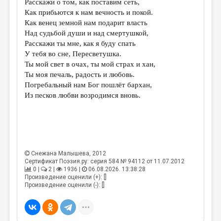
Расскажи о том, как поставим сеть,
Как прибьются к нам вечность и покой.
ДАЙДЖЕСТ
Как венец земной нам подарит власть
ПРОИЗВЕДЕНИЯ
Над судьбой души и над смертушкой,
Расскажи ты мне, как я буду спать
ПЕРЕВОДЫ
У тебя во сне, Пересветушка.
Ты мой свет в очах, ты мой страх и хан,
КОНКУРСЫ
Ты моя печаль, радость и любовь.
ДЕТСКАЯ КОМНАТА
Погребальный нам Бог пошлёт бархан,
Из песков любви возродимся вновь.
КНИЖНАЯ ПОЛКА
ОБЗОР ЛИТЕРАТУРЫ
СТРАНИЦЫ ПАМЯТИ
ОБЪЯВЛЕНИЯ
Снежана Малышева
, 2012
Сертификат Поэзия.ру: серия 584 № 94112 от 11.07.2012
0 |
2 |
1936 |
06.08.2026. 13:38:28
КОЛОНКА РЕДАКТОРА
Произведение оценили (+): []
Произведение оценили (-): []
РЕДКОЛЛЕГИЯ
ОТ РЕДАКЦИИ