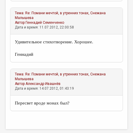
МАЛАЯ ПРОЗА
ЭССЕИСТИКА
Тема:
Re: Помани мечтой, в утренних тонах,
Снежана
Малышева
ЛИТЕРАТУРОВЕДЕНИЕ
Автор
Геннадий Семенченко
Дата и время: 11.07.2012, 22:00:58
КУЛЬТУРОВЕДЕНИЕ
Удивительное стихотворение. Хорошее.
ПУБЛИЦИСТИКА
РЕЦЕНЗИРОВАНИЕ
Геннадий
ЦИКЛЫ ПУБЛИКАЦИЙ
ТРЕДИАКОВСКИЙ
Тема:
Re: Помани мечтой, в утренних тонах,
Снежана
Малышева
Автор
Александр Ивашнёв
МЕДИА
Дата и время: 14.07.2012, 01:43:19
ВКОНТАКТЕ
Пересвет вроде монах был?