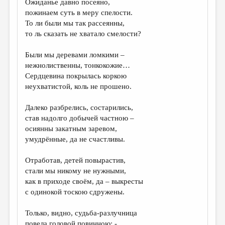
Ожиданье давно посеяно,
пожинаем суть в меру спелости.
ДАЙДЖЕСТ
То ли были мы так рассеянны,
ПРОИЗВЕДЕНИЯ
то ль сказать не хватало смелости?
ПЕРЕВОДЫ
Были мы деревами ломкими –
нежнолиственны, тонкокожие…
КОНКУРСЫ
Сердцевина покрылась коркою
ДЕТСКАЯ КОМНАТА
неухватистой, коль не прошено.
КНИЖНАЯ ПОЛКА
Далеко разбрелись, состарились,
став надолго добычей частною –
ОБЗОР ЛИТЕРАТУРЫ
осиянны закатным заревом,
СТРАНИЦЫ ПАМЯТИ
умудрённые, да не счастливы.
ОБЪЯВЛЕНИЯ
Отработав, детей повырастив,
стали мы никому не нужными,
КОЛОНКА РЕДАКТОРА
как в приходе своём, да – выкресты
с одинокой тоскою сдружены.
РЕДКОЛЛЕГИЯ
ОТ РЕДАКЦИИ
Только, видно, судьба-разлучница
повела головой повинною: -