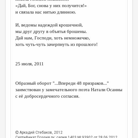
МАЛАЯ ПРОЗА
«Дай, Бог, снова у них получится!»
и связала нас нитью длинною.
ЭССЕИСТИКА
ЛИТЕРАТУРОВЕДЕНИЕ
И, ведомы надеждой крошечной,
мы друг другу в объятья брошены.
КУЛЬТУРОВЕДЕНИЕ
Дай нам, Господи, хоть немножечко,
хоть чуть-чуть зачерпнуть из прошлого!
ПУБЛИЦИСТИКА
РЕЦЕНЗИРОВАНИЕ
25 июля, 2011
ЦИКЛЫ ПУБЛИКАЦИЙ
ТРЕДИАКОВСКИЙ
Образный оборот "...Впереди 48 призраков..."
МЕДИА
заимствован у замечательного поэта Натали Осанны
с её добросердечного согласия.
ВКОНТАКТЕ
Аркадий Стебаков
, 2012
Сертификат Поэзия.ру: серия 1403 № 93902 от 28.06.2012