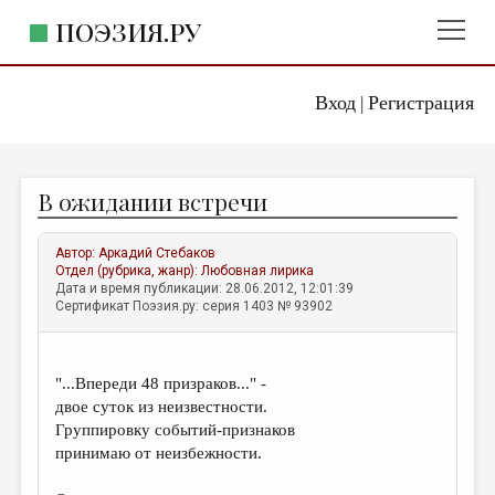
ПОЭЗИЯ.РУ
Вход
Регистрация
ГЛАВНОЕ МЕНЮ
|
ПОЭЗИЯ.РУ
ИЗДАТЕЛЬСТВО
В ожидании встречи
ЖАНРЫ
АВТОРЫ
Автор:
Аркадий Стебаков
Отдел (рубрика, жанр):
Любовная лирика
КОММЕНТАРИИ
Дата и время публикации: 28.06.2012, 12:01:39
Сертификат Поэзия.ру: серия 1403 № 93902
ЛИТСАЛОН
НОВОСТИ
"...Впереди 48 призраков..." -
ПРАВИЛА САЙТА
двое суток из неизвестности.
Группировку событий-признаков
принимаю от неизбежности.
ОТДЕЛЫ И РУБРИКИ
ИЗБРАННОЕ