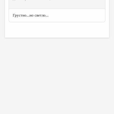
Грустно...но светло...