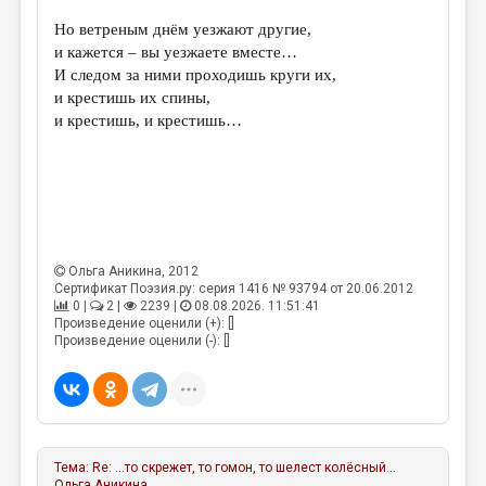
Но ветреным днём уезжают другие,
ДАЙДЖЕСТ
и кажется – вы уезжаете вместе…
ПРОИЗВЕДЕНИЯ
И следом за ними проходишь круги их,
и крестишь их спины,
ПЕРЕВОДЫ
и крестишь, и крестишь…
КОНКУРСЫ
ДЕТСКАЯ КОМНАТА
КНИЖНАЯ ПОЛКА
ОБЗОР ЛИТЕРАТУРЫ
Ольга Аникина
, 2012
Сертификат Поэзия.ру: серия 1416 № 93794 от 20.06.2012
СТРАНИЦЫ ПАМЯТИ
0 |
2 |
2239 |
08.08.2026. 11:51:41
Произведение оценили (+): []
ОБЪЯВЛЕНИЯ
Произведение оценили (-): []
КОЛОНКА РЕДАКТОРА
РЕДКОЛЛЕГИЯ
ОТ РЕДАКЦИИ
Тема:
Re: …то скрежет, то гомон, то шелест колёсный...
Ольга Аникина