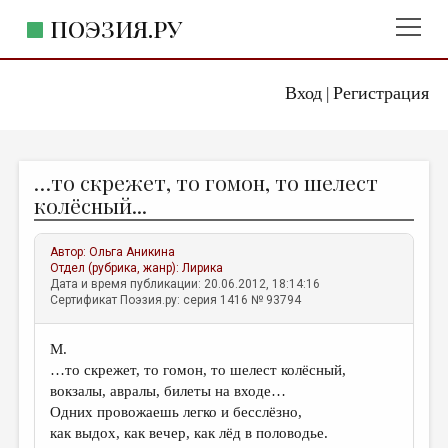
ПОЭЗИЯ.РУ
Вход
Регистрация
ГЛАВНОЕ МЕНЮ
|
ПОЭЗИЯ.РУ
ИЗДАТЕЛЬСТВО
…то скрежет, то гомон, то шелест
ЖАНРЫ
колёсный...
АВТОРЫ
Автор:
Ольга Аникина
КОММЕНТАРИИ
Отдел (рубрика, жанр):
Лирика
Дата и время публикации: 20.06.2012, 18:14:16
ЛИТСАЛОН
Сертификат Поэзия.ру: серия 1416 № 93794
НОВОСТИ
M.
ПРАВИЛА САЙТА
…то скрежет, то гомон, то шелест колёсный,
вокзалы, авралы, билеты на входе…
ОТДЕЛЫ И РУБРИКИ
Одних провожаешь легко и бесслёзно,
как выдох, как вечер, как лёд в половодье.
ИЗБРАННОЕ