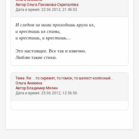
МАЛАЯ ПРОЗА
Автор
Ольга Пахомова-Скрипалёва
Дата и время: 22.06.2012, 21:45:02
ЭССЕИСТИКА
ЛИТЕРАТУРОВЕДЕНИЕ
И следом за ними проходишь круги их,
и крестишь их спины,
КУЛЬТУРОВЕДЕНИЕ
и крестишь, и крестишь…
ПУБЛИЦИСТИКА
Это настоящее. Все так и извечно.
РЕЦЕНЗИРОВАНИЕ
Люблю такие стихи.
ЦИКЛЫ ПУБЛИКАЦИЙ
ТРЕДИАКОВСКИЙ
Тема:
Re: …то скрежет, то гомон, то шелест колёсный...
Ольга Аникина
МЕДИА
Автор
Владимир Мялин
Дата и время: 23.06.2012, 12:36:56
ВКОНТАКТЕ