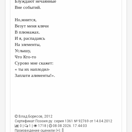
Блуждают нечаянные
Вне событий.
ДАЙДЖЕСТ
ПРОИЗВЕДЕНИЯ
Но,мнится,
Везут меня клячи
ПЕРЕВОДЫ
В плюмажах.
И я, распадаясь
КОНКУРСЫ
На элементы,
ДЕТСКАЯ КОМНАТА
Услышу,
Что Кто-то
КНИЖНАЯ ПОЛКА
Сурово мне скажет:
« ты их наплодил-
ОБЗОР ЛИТЕРАТУРЫ
Заплати алименты!».
СТРАНИЦЫ ПАМЯТИ
ОБЪЯВЛЕНИЯ
КОЛОНКА РЕДАКТОРА
РЕДКОЛЛЕГИЯ
Влад Борисов
, 2012
Сертификат Поэзия.ру: серия 1361 № 92769 от 14.04.2012
ОТ РЕДАКЦИИ
0 |
1 |
1718 |
08.08.2026. 17:44:03
Произведение оценили (+): []