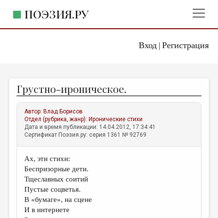
ПОЭЗИЯ.РУ
Вход
Регистрация
ГЛАВНОЕ МЕНЮ
|
ПОЭЗИЯ.РУ
ИЗДАТЕЛЬСТВО
Грустно-ироническое.
ЖАНРЫ
АВТОРЫ
Автор:
Влад Борисов
Отдел (рубрика, жанр):
Иронические стихи
КОММЕНТАРИИ
Дата и время публикации: 14.04.2012, 17:34:41
Сертификат Поэзия.ру: серия 1361 № 92769
ЛИТСАЛОН
Ах, эти стихи:
НОВОСТИ
Беспризорные дети.
ПРАВИЛА САЙТА
Тщеславных соитий
Пустые соцветья.
В «бумаге», на сцене
ОТДЕЛЫ И РУБРИКИ
И в интернете
ИЗБРАННОЕ