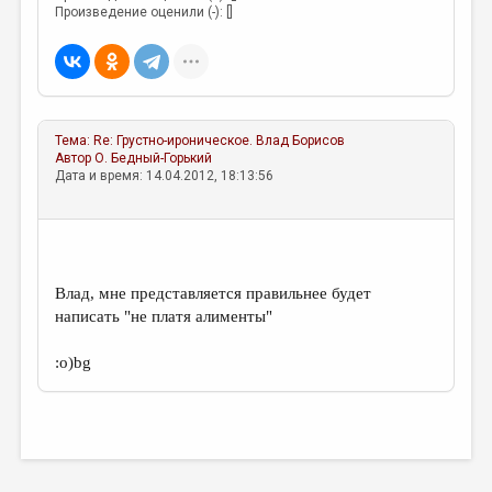
МАЛАЯ ПРОЗА
Произведение оценили (-): []
ЭССЕИСТИКА
ЛИТЕРАТУРОВЕДЕНИЕ
КУЛЬТУРОВЕДЕНИЕ
Тема:
Re: Грустно-ироническое.
Влад Борисов
ПУБЛИЦИСТИКА
Автор
О. Бедный-Горький
Дата и время: 14.04.2012, 18:13:56
РЕЦЕНЗИРОВАНИЕ
ЦИКЛЫ ПУБЛИКАЦИЙ
ТРЕДИАКОВСКИЙ
Влад, мне представляется правильнее будет
МЕДИА
написать "не платя алименты"
ВКОНТАКТЕ
:о)bg