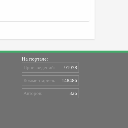
На портале:
Произведений:
91978
Комментариев:
148486
Авторов:
826