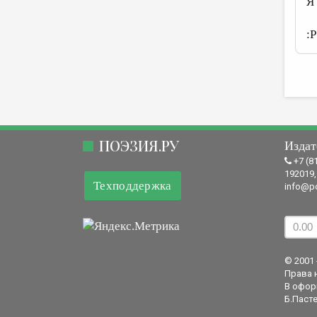
Я
:Р
ПОЭЗИЯ.РУ
Издат
+7 (8
192019,
Техподдержка
info@po
© 2001 
Права 
В офор
Б.Пасте