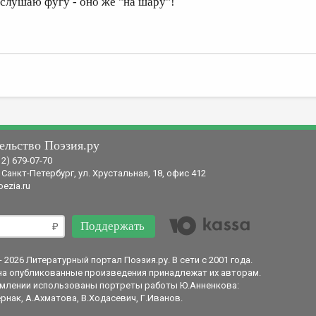
 слушаю фугу - оно же "на шару"!
ельство Поэзия.ру
12) 679-07-70
 Санкт-Петербург, ул. Хрустальная, 18, офис 412
ezia.ru
Поддержать
- 2026 Литературный портал Поэзия.ру. В сети с 2001 года.
на опубликованные произведения принадлежат их авторам.
млении использованы портреты работы Ю.Анненкова:
рнак, А.Ахматова, В.Ходасевич, Г.Иванов.