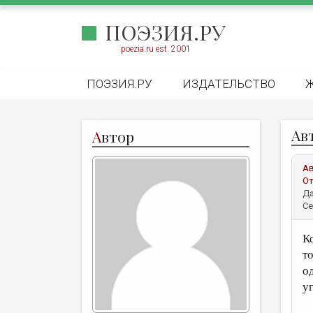
ПОЭЗИЯ.РУ
poezia.ru est. 2001
ПОЭЗИЯ.РУ
ИЗДАТЕЛЬСТВО
Ав
А
втор
А
От
Да
Се
К
т
о
уг