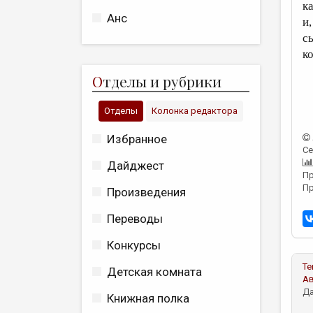
к
Анс
и,
с
к
О
тделы и рубрики
Отделы
Колонка редактора
Избранное
Се
Дайджест
Пр
Пр
Произведения
Переводы
Конкурсы
Те
Детская комната
А
Да
Книжная полка