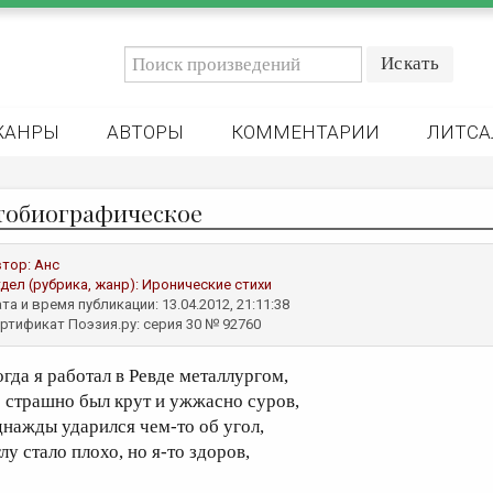
ЖАНРЫ
АВТОРЫ
КОММЕНТАРИИ
ЛИТСА
тобиографическое
втор:
Анс
дел (рубрика, жанр):
Иронические стихи
та и время публикации: 13.04.2012, 21:11:38
ртификат Поэзия.ру: серия 30 № 92760
огда я работал в Ревде металлургом,
о страшно был крут и ужжасно суров,
днажды ударился чем-то об угол,
лу стало плохо, но я-то здоров,