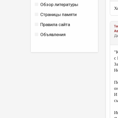
Обзор литературы
Х
Страницы памяти
Правила сайта
Те
А
Объявления
Да
"
с
З
Н
П
о
И
с
И