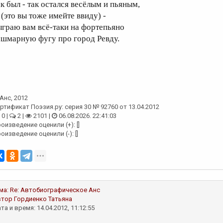
ак был - так остался весёлым и пьяным,
 (это вы тоже имейте ввиду) -
ыграю вам всё-таки на фортепьяно
ошмарную фугу про город Ревду.
Анс
, 2012
ртификат Поэзия.ру: серия 30 № 92760 от 13.04.2012
0 |
2 |
2101 |
06.08.2026. 22:41:03
оизведение оценили (+): []
оизведение оценили (-): []
ма:
Re: Автобиографическое
Анс
втор
Гордиенко Татьяна
та и время: 14.04.2012, 11:12:55