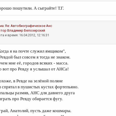
орошо пошутили. А сыграйте! Т.Г.
ма:
Re: Автобиографическое
Анс
втор
Владимир Белозерский
та и время: 16.04.2012, 12:16:31
Когда я на почте служил ямщиком",
 Ревдой был совсем я тогда не знаком.
ачем мне её, городов всяких - масса.
о вот про Ревду я услышал от АНСа!
охоже, в Ревде на зелёной поляне
н спрятал в пушистых кустах фортепьяно.
 пальцы размяв, АНС для давнего друга
ыграть про Ревду обирается фугу.
грай, Анатолий, пусть даже кошмары.