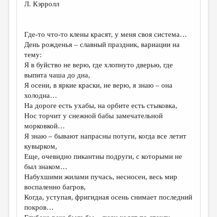
Л. Кэрролл
ДАЙДЖЕСТ
ПРОИЗВЕДЕНИЯ
Где-то что-то клены красят, у меня своя система…
День рожденья – славный праздник, вариации на
ПЕРЕВОДЫ
тему:
КОНКУРСЫ
Я в буйство не верю, где хлопнуто дверью, где
выпита чаша до дна,
ДЕТСКАЯ КОМНАТА
Я осени, в яркие краски, не верю, я знаю – она
холодна…
КНИЖНАЯ ПОЛКА
На дороге есть ухабы, на орбите есть стыковка,
ОБЗОР ЛИТЕРАТУРЫ
Нос торчит у снежной бабы замечательной
морковкой…
СТРАНИЦЫ ПАМЯТИ
Я знаю – бывают напрасны потуги, когда все летит
кувырком,
ОБЪЯВЛЕНИЯ
Еще, очевидно пикантны подруги, с которыми не
был знаком…
КОЛОНКА РЕДАКТОРА
Набухшими жилами пучась, несносен, весь мир
РЕДКОЛЛЕГИЯ
воспаленно багров,
Когда, уступая, фригидная осень снимает последний
ОТ РЕДАКЦИИ
покров…