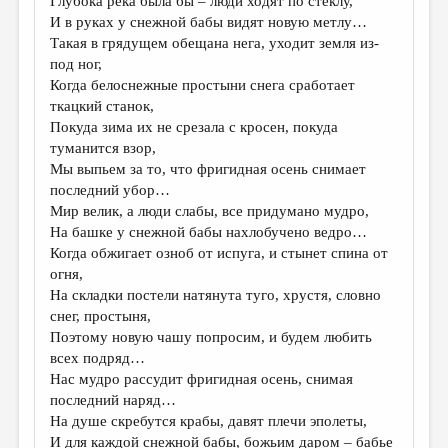
Глубока река была бы – люди ходят по стеклу,
МАЛАЯ ПРОЗА
И в руках у снежной бабы видят новую метлу…
ЭССЕИСТИКА
Такая в грядущем обещана нега, уходит земля из-
под ног,
ЛИТЕРАТУРОВЕДЕНИЕ
Когда белоснежные простыни снега сработает
ткацкий станок,
КУЛЬТУРОВЕДЕНИЕ
Покуда зима их не срезала с кросен, покуда
ПУБЛИЦИСТИКА
туманится взор,
Мы выпьем за то, что фригидная осень снимает
РЕЦЕНЗИРОВАНИЕ
последний убор…
Мир велик, а люди слабы, все придумано мудро,
ЦИКЛЫ ПУБЛИКАЦИЙ
На башке у снежной бабы нахлобучено ведро…
ТРЕДИАКОВСКИЙ
Когда обжигает озноб от испуга, и стынет спина от
огня,
МЕДИА
На складки постели натянута туго, хрустя, словно
снег, простыня,
ВКОНТАКТЕ
Поэтому новую чашу попросим, и будем любить
всех подряд…
Нас мудро рассудит фригидная осень, снимая
последний наряд…
На душе скребутся крабы, давят плечи эполеты,
И для каждой снежной бабы, божьим даром – бабье