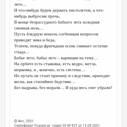
лето…
И что-нибудь будем держать пистолетом, а что-
нибудь выбросим прочь,
В конце безрассудного бабьего лета холодная
снежная ночь…
Пусть бледную немочь согбенным вопросом
приводят зима и беда,
Успеем, покуда фригидная осень снимает остатки
стыда…
Бабье лето, бабье лето – вариации на тему…
На орбите есть стыковка, есть ведро, метла,
морковка, и , конечно, есть система…
Но путать не стоит причину и следствие, приходит
весна, как стихийное бедствие…
Без надрыва, без морали… И куда весь снег убрали?
Анс
, 2001
Сертификат Поэзия.ру: серия 30 № 927 от 13.09.2001