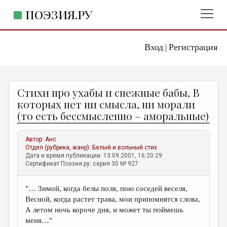
ПОЭЗИЯ.РУ
Вход
Регистрация
ГЛАВНОЕ МЕНЮ
|
ПОЭЗИЯ.РУ
ИЗДАТЕЛЬСТВО
Стихи про ухабы и снежные бабы, В
ЖАНРЫ
которых нет ни смысла, ни морали
(то есть бессмысленно – аморальные)
АВТОРЫ
КОММЕНТАРИИ
Автор:
Анс
Отдел (рубрика, жанр):
Белый и вольный стих
ЛИТСАЛОН
Дата и время публикации: 13.09.2001, 16:20:29
Сертификат Поэзия.ру: серия 30 № 927
НОВОСТИ
ПРАВИЛА САЙТА
"… Зимой, когда белы поля, пою соседей веселя,
Весной, когда растет трава, мои припомнятся слова,
ОТДЕЛЫ И РУБРИКИ
А летом ночь короче дня, и может ты поймешь
меня…"
ИЗБРАННОЕ