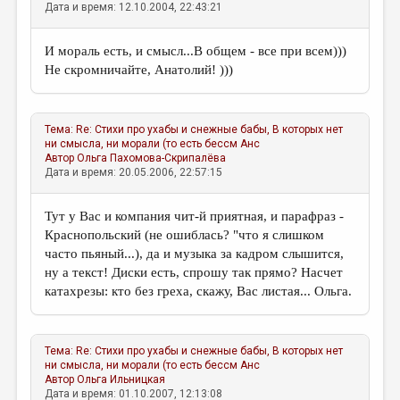
Дата и время: 12.10.2004, 22:43:21
И мораль есть, и смысл...В общем - все при всем)))
Не скромничайте, Анатолий! )))
Тема:
Re: Стихи про ухабы и снежные бабы, В которых нет
ни смысла, ни морали (то есть бессм
Анс
Автор
Ольга Пахомова-Скрипалёва
Дата и время: 20.05.2006, 22:57:15
Тут у Вас и компания чит-й приятная, и парафраз -
Краснопольский (не ошиблась? "что я слишком
часто пьяный...), да и музыка за кадром слышится,
ну а текст! Диски есть, спрошу так прямо? Насчет
катахрезы: кто без греха, скажу, Вас листая... Ольга.
Тема:
Re: Стихи про ухабы и снежные бабы, В которых нет
ни смысла, ни морали (то есть бессм
Анс
Автор
Ольга Ильницкая
Дата и время: 01.10.2007, 12:13:08