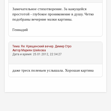
МАЛАЯ ПРОЗА
Замечательное стихотворение. За кажущейся
ЭССЕИСТИКА
простотой - глубокое прониковение в душу. Четко
ЛИТЕРАТУРОВЕДЕНИЕ
подобраны вечерние мазки картины.
КУЛЬТУРОВЕДЕНИЕ
Геннадий
ПУБЛИЦИСТИКА
РЕЦЕНЗИРОВАНИЕ
Тема:
Re: Крещенский вечер.
Димир Стро
Автор
Мариян Шейхова
ЦИКЛЫ ПУБЛИКАЦИЙ
Дата и время: 25.01.2012, 22:34:27
ТРЕДИАКОВСКИЙ
даже треск поленьев услышала. Хорошая картина
МЕДИА
ВКОНТАКТЕ