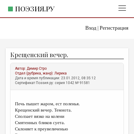
ПОЭЗИЯ.РУ
Вход
Регистрация
ГЛАВНОЕ МЕНЮ
|
ПОЭЗИЯ.РУ
ИЗДАТЕЛЬСТВО
Крещенский вечер.
ЖАНРЫ
АВТОРЫ
Автор:
Димир Стро
Отдел (рубрика, жанр):
Лирика
КОММЕНТАРИИ
Дата и время публикации: 23.01.2012, 08:35:12
Сертификат Поэзия.ру: серия 1042 № 91581
ЛИТСАЛОН
НОВОСТИ
Печь пышет жаром, ест поленья.
ПРАВИЛА САЙТА
Крещенский вечер. Темнота.
Сползает вязко на колени
Смятенных бликов суета.
ОТДЕЛЫ И РУБРИКИ
Склоняет к преувеличенью
ИЗБРАННОЕ