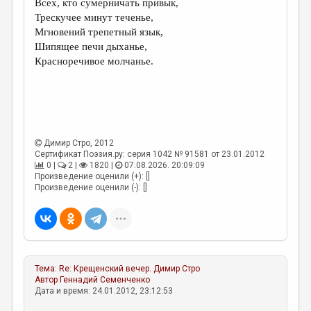
Всех, кто сумерничать привык,
Трескучее минут теченье,
ДАЙДЖЕСТ
Мгновений трепетный язык,
ПРОИЗВЕДЕНИЯ
Шипящее печи дыханье,
Красноречивое молчанье.
ПЕРЕВОДЫ
КОНКУРСЫ
ДЕТСКАЯ КОМНАТА
КНИЖНАЯ ПОЛКА
Димир Стро
, 2012
Сертификат Поэзия.ру: серия 1042 № 91581 от 23.01.2012
ОБЗОР ЛИТЕРАТУРЫ
0 |
2 |
1820 |
07.08.2026. 20:09:09
Произведение оценили (+): []
Произведение оценили (-): []
СТРАНИЦЫ ПАМЯТИ
ОБЪЯВЛЕНИЯ
КОЛОНКА РЕДАКТОРА
РЕДКОЛЛЕГИЯ
Тема:
Re: Крещенский вечер.
Димир Стро
Автор
Геннадий Семенченко
ОТ РЕДАКЦИИ
Дата и время: 24.01.2012, 23:12:53