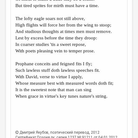
МАЛАЯ ПРОЗА
But tired sprites for mirth must have a time.
ЭССЕИСТИКА
The lofty eagle soars not still above,
ЛИТЕРАТУРОВЕДЕНИЕ
High flights will force her from the wing to stoop;
And studious thoughts at times men must remove.
КУЛЬТУРОВЕДЕНИЕ
Lest by excess before the time they droop:
In coarser studies 'tis a sweet repose,
ПУБЛИЦИСТИКА
With poets pleasing vein to temper prose.
РЕЦЕНЗИРОВАНИЕ
Prophane conceits and feigned fits I fly;
ЦИКЛЫ ПУБЛИКАЦИЙ
Such lawless stuff doth lawless speeches fit.
With David, verse to virtue I apply,
ТРЕДИАКОВСКИЙ
Whose measure best with measured words doth fit;
МЕДИА
It is the sweetest note that man can sing
When grace in virtue's key tunes nature's string.
ВКОНТАКТЕ
Дмитрий Якубов
, поэтический перевод, 2012
Сертификат Поэзия.ру: серия 1237 № 91211 от 04.01.2012