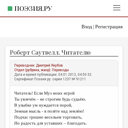
ПОЭЗИЯ.РУ
Вход
Регистрация
ГЛАВНОЕ МЕНЮ
|
ПОЭЗИЯ.РУ
ИЗДАТЕЛЬСТВО
Роберт Саутвелл. Читателю
ЖАНРЫ
АВТОРЫ
Переводчик:
Дмитрий Якубов
Отдел (рубрика, жанр):
Переводы
КОММЕНТАРИИ
Дата и время публикации: 04.01.2012, 04:50:32
Сертификат Поэзия.ру: серия 1237 № 91211
ЛИТСАЛОН
Читатель! Если Муз моих игрой
НОВОСТИ
Ты увлечён – не строгим будь судьёю.
ПРАВИЛА САЙТА
В улыбке ум нуждается порой,
Земная мысль - в полёте над землёю!
Подчас грешно весельем торговать,
ОТДЕЛЫ И РУБРИКИ
Но радость для уставших – благодать.
ИЗБРАННОЕ