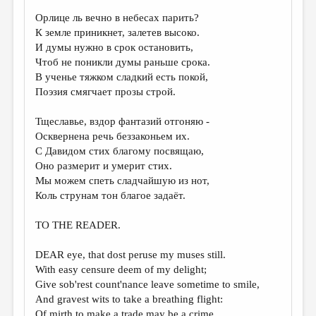
Орлице ль вечно в небесах парить?
ДАЙДЖЕСТ
К земле приникнет, залетев высоко.
ПРОИЗВЕДЕНИЯ
И думы нужно в срок остановить,
Чтоб не поникли думы раньше срока.
ПЕРЕВОДЫ
В ученье тяжком сладкий есть покой,
Поэзия смягчает прозы строй.
КОНКУРСЫ
ДЕТСКАЯ КОМНАТА
Тщеславье, вздор фантазий отгоняю -
Осквернена речь беззаконьем их.
КНИЖНАЯ ПОЛКА
С Давидом стих благому посвящаю,
Оно размерит и умерит стих.
ОБЗОР ЛИТЕРАТУРЫ
Мы можем спеть сладчайшую из нот,
СТРАНИЦЫ ПАМЯТИ
Коль струнам тон благое задаёт.
ОБЪЯВЛЕНИЯ
TO THE READER.
КОЛОНКА РЕДАКТОРА
DEAR eye, that dost peruse my muses still.
With easy censure deem of my delight;
РЕДКОЛЛЕГИЯ
Give sob'rest count'nance leave sometime to smile,
ОТ РЕДАКЦИИ
And gravest wits to take a breathing flight:
Of mirth to make a trade may be a crime.