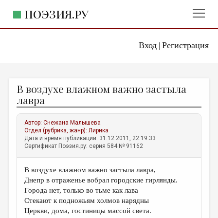
ПОЭЗИЯ.РУ
Вход
Регистрация
ГЛАВНОЕ МЕНЮ
|
ПОЭЗИЯ.РУ
ИЗДАТЕЛЬСТВО
В воздухе влажном важно застыла
ЖАНРЫ
лавра
АВТОРЫ
Автор:
Снежана Малышева
КОММЕНТАРИИ
Отдел (рубрика, жанр):
Лирика
Дата и время публикации: 31.12.2011, 22:19:33
ЛИТСАЛОН
Сертификат Поэзия.ру: серия 584 № 91162
НОВОСТИ
В воздухе влажном важно застыла лавра,
ПРАВИЛА САЙТА
Днепр в отраженье вобрал городские гирлянды.
Города нет, только во тьме как лава
ОТДЕЛЫ И РУБРИКИ
Стекают к подножьям холмов нарядны
Церкви, дома, гостиницы массой света.
ИЗБРАННОЕ