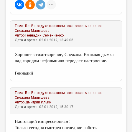
МАЛАЯ ПРОЗА
ЭССЕИСТИКА
ЛИТЕРАТУРОВЕДЕНИЕ
Тема:
Re: В воздухе влажном важно застыла лавра
Снежана Малышева
КУЛЬТУРОВЕДЕНИЕ
Автор
Геннадий Семенченко
Дата и время: 02.01.2012, 13:49:05
ПУБЛИЦИСТИКА
РЕЦЕНЗИРОВАНИЕ
Хорошее стихотворение, Снежана. Влажная дымка
над городом нефальшиво передает настроение.
ЦИКЛЫ ПУБЛИКАЦИЙ
Геннадий
ТРЕДИАКОВСКИЙ
МЕДИА
Тема:
Re: В воздухе влажном важно застыла лавра
ВКОНТАКТЕ
Снежана Малышева
Автор
Дмитрий Ильин
Дата и время: 02.01.2012, 15:30:17
Настоящий импрессионизм!
Только сегодня смотрел последние работы