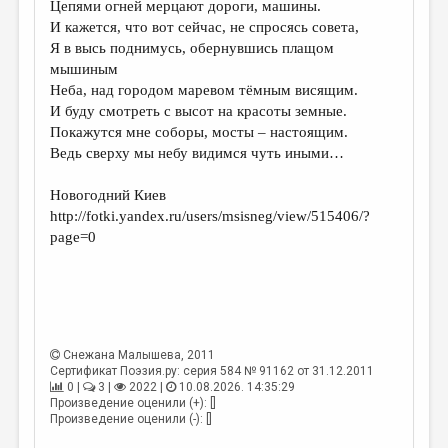
Цепями огней мерцают дороги, машины.
И кажется, что вот сейчас, не спросясь совета,
ДАЙДЖЕСТ
Я в высь поднимусь, обернувшись плащом
ПРОИЗВЕДЕНИЯ
мышиным
Неба, над городом маревом тёмным висящим.
ПЕРЕВОДЫ
И буду смотреть с высот на красоты земные.
Покажутся мне соборы, мосты – настоящим.
КОНКУРСЫ
Ведь сверху мы небу видимся чуть иными…
ДЕТСКАЯ КОМНАТА
Новогодний Киев
КНИЖНАЯ ПОЛКА
http://fotki.yandex.ru/users/msisneg/view/515406/?
page=0
ОБЗОР ЛИТЕРАТУРЫ
СТРАНИЦЫ ПАМЯТИ
ОБЪЯВЛЕНИЯ
КОЛОНКА РЕДАКТОРА
Снежана Малышева
, 2011
Сертификат Поэзия.ру: серия 584 № 91162 от 31.12.2011
РЕДКОЛЛЕГИЯ
0 |
3 |
2022 |
10.08.2026. 14:35:29
Произведение оценили (+): []
ОТ РЕДАКЦИИ
Произведение оценили (-): []