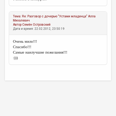
МАЛАЯ ПРОЗА
ЭССЕИСТИКА
Тема:
Re: Разговор с дочерью "Устами младенца"
Алла
ЛИТЕРАТУРОВЕДЕНИЕ
Михалевич
Автор
Семён Островский
КУЛЬТУРОВЕДЕНИЕ
Дата и время: 22.02.2012, 23:50:19
ПУБЛИЦИСТИКА
Очень мило!!!
РЕЦЕНЗИРОВАНИЕ
Спасибо!!!
Самые наилучшие пожелания!!!
ЦИКЛЫ ПУБЛИКАЦИЙ
:)))
ТРЕДИАКОВСКИЙ
МЕДИА
ВКОНТАКТЕ