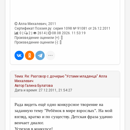
ДАЙДЖЕСТ
ПРОИЗВЕДЕНИЯ
Алла Михалевич
, 2011
ПЕРЕВОДЫ
Сертификат Поэзия.ру: серия 1098 № 91081 от 26.12.2011
0 |
2 |
2614 |
08.08.2026. 11:53:19
Произведение оценили (+): []
КОНКУРСЫ
Произведение оценили (-): []
ДЕТСКАЯ КОМНАТА
КНИЖНАЯ ПОЛКА
ОБЗОР ЛИТЕРАТУРЫ
Тема:
Re: Разговор с дочерью "Устами младенца"
Алла
СТРАНИЦЫ ПАМЯТИ
Михалевич
Автор
Галина Булатова
ОБЪЯВЛЕНИЯ
Дата и время: 27.12.2011, 21:54:27
КОЛОНКА РЕДАКТОРА
Рада видеть ещё одно конкурсное творение на
заданную тему "Ребёнок в мире взрослых". На мой
РЕДКОЛЛЕГИЯ
взгляд, кратко и по существу. Детская фраза удачно
ОТ РЕДАКЦИИ
венчает диалог.
Успехов в конкурсе!