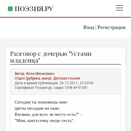
ПОЭЗИЯ.РУ
Вход
Регистрация
ГЛАВНОЕ МЕНЮ
|
ПОЭЗИЯ.РУ
ИЗДАТЕЛЬСТВО
Разговор с дочерью "Устами
ЖАНРЫ
младенца"
АВТОРЫ
Автор:
Алла Михалевич
КОММЕНТАРИИ
Отдел (рубрика, жанр):
Детская поэзия
Дата и время публикации: 26.12.2011, 22:24:06
ЛИТСАЛОН
Сертификат Поэзия.ру: серия 1098 № 91081
НОВОСТИ
Сегодня ты поможешь мне:
ПРАВИЛА САЙТА
цветы посадим на окне.
Взгляни, для всех ли место есть?" -
ОТДЕЛЫ И РУБРИКИ
"Мам, кактусенку негде сесть".
ИЗБРАННОЕ