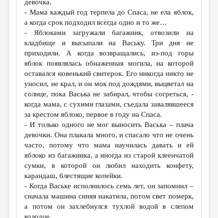
девочка.
- Мама каждый год терпела до Спаса, не ела яблок,
а когда срок подходил всегда одно и то же…
- Яблоками загружали багажник, отвозили на
кладбище и высыпали на Ваську. Три дня не
приходили. А когда возвращались, из-под горы
яблок появлялась обнаженная могила, на которой
оставался новенький свитерок. Его никогда никто не
уносил, не крал, и он мок под дождями, выцветал на
солнце, пока Васька не забирал, чтобы согреться, -
когда мама, с сухими глазами, съедала завалявшееся
за крестом яблоко, первое в году на Спаса.
- И только одного не мог выносить Васька – плача
девочки. Она плакала много, и спасало что не очень
часто, потому что мама научилась давать и ей
яблоко из багажника, а иногда из старой клеенчатой
сумки, в которой он любил находить конфету,
карандаш, блестящие копейки.
- Когда Ваське исполнилось семь лет, он запомнил –
сначала машина синяя накатила, потом свет померк,
а потом он захлебнулся тухлой водой в слепом
колодце…