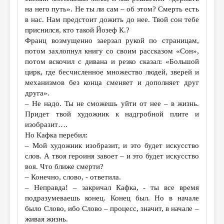
на него путь». Не ты ли сам – об этом? Смерть есть
в нас. Нам предстоит дожить до нее. Твой сон тебе
приснился, кто такой Йозеф К.?
Франц возмущенно заерзал рукой по страницам,
потом захлопнул книгу со своим рассказом «Сон»,
потом вскочил с дивана и резко сказал: «Большой
цирк, где бесчисленное множество людей, зверей и
механизмов без конца сменяет и дополняет друг
друга».
– Не надо. Ты не сможешь уйти от нее – в жизнь.
Придет твой художник к надгробной плите и
изобразит….
Но Кафка перебил:
– Мой художник изобразит, и это будет искусство
слов. А твоя героиня завоет – и это будет искусство
воя. Что ближе смерти?
– Конечно, слово, - ответила.
– Неправда! – закричал Кафка, - ты все время
подразумеваешь конец. Конец был. Но в начале
было Слово, ибо Слово – процесс, значит, в начале –
живая жизнь.