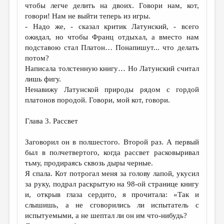
чтобы легче делить на двоих. Говори нам, кот,
говори! Нам не выйти теперь из игры.
- Надо же, - сказал критик Латунский, - всего
ожидал, но чтобы Франц отдыхал, а вместо нам
подставою стал Платон… Понапишут... что делать
потом?
Написала толстенную книгу… Но Латунский считал
лишь фигу.
Ненавижу Латунской природы рядом с гордой
платонов породой. Говори, мой кот, говори.
Глава 3. Рассвет
Заговорил он в полшестого. Второй раз. А первый
был в полчетвертого, когда рассвет расковыривал
тьму, продираясь сквозь дыры черные.
Я спала. Кот потрогал меня за голову лапой, укусил
за руку, подрал раскрытую на 98-ой странице книгу
и, открыв глаза сердито, я прочитала: «Так и
слышишь, а не сговорились ли испытатель с
испытуемыми, а не шептал ли он им что-нибудь?