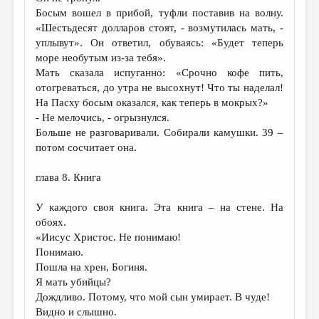
Босым вошел в прибой, туфли поставив на волну.
«Шестьдесят долларов стоят, - возмутилась мать, -
уплывут». Он ответил, обуваясь: «Будет теперь
море необутым из-за тебя».
Мать сказала испуганно: «Срочно кофе пить,
отогреваться, до утра не высохнут! Что ты наделал!
На Пасху босым оказался, как теперь в мокрых?»
- Не мелочись, - огрызнулся.
Больше не разговаривали. Собирали камушки. 39 –
потом сосчитает она.
глава 8. Книга
У каждого своя книга. Эта книга – на стене. На
обоях.
«Иисус Христос. Не понимаю!
Понимаю.
Пошла на хрен, Богиня.
Я мать убийцы?
Дождливо. Потому, что мой сын умирает. В чуде!
Видно и слышно.