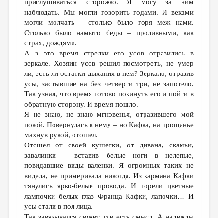
прислушиваться сторожко. Я могу за ним
наблюдать. Мы могли говорить годами. И веками
ДАЙДЖЕСТ
могли молчать – столько было горя меж нами.
ПРОИЗВЕДЕНИЯ
Столько было намыто беды – проливными, как
страх, дождями.
ПЕРЕВОДЫ
А в это время стрелки его усов отразились в
зеркале. Хозяин усов решил посмотреть, не умер
КОНКУРСЫ
ли, есть ли остатки дыхания в нем? Зеркало, отразив
ДЕТСКАЯ КОМНАТА
усы, застывшие на без четверти три, не запотело.
Так узнал, что время готово покинуть его и пойти в
КНИЖНАЯ ПОЛКА
обратную сторону. И время пошло.
Я не знаю, не знаю мгновенья, отразившего мой
ОБЗОР ЛИТЕРАТУРЫ
покой. Повернулась к нему – но Кафка, на прощанье
СТРАНИЦЫ ПАМЯТИ
махнув рукой, отошел.
Отошел от своей кушетки, от дивана, скамьи,
ОБЪЯВЛЕНИЯ
завалинки – вставив белые ноги в нелепые,
повидавшие виды валенки. Я огромных таких не
КОЛОНКА РЕДАКТОРА
видела, не примеривала никогда. Из кармана Кафки
тянулись ярко-белые провода. И горели цветные
РЕДКОЛЛЕГИЯ
лампочки белых глаз Франца Кафки, лапочки… И
ОТ РЕДАКЦИИ
усы стали в пол лица.
Так завязывался сюжет, где есть смысл. А надежды