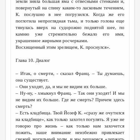
земли зияла большая яма с отвесными стенками и,
повернутый на спину каким-то ласковым течением,
К. послушно в нее погрузился. Когда же его
поглотила непроглядная тьма, и только голова еще
тянулась вверх на судорожно поднятой шее, по
камню уже стремительно бежало его имя,
украшенное жирными росчерками.
Восхищенный этим зрелищем, К. проснулся».
Глава 10. Диалог
– Итак, о смерти, - сказал Франц. – Ты думаешь,
она существует.
– Они уходят, да, и мы не видим их больше.
– Ну-ну, - хмыкнул Франц. – Так они уходят! И мы
не видим их больше. Где же смерть? Причем здесь
смерть?
– Есть кладбища. Твой Йозеф К. «сразу же очутился
на кладбище», как только захотел погулять. Я уже не
говорю про жизнь – как только нам захочется
пожить, наше внимание неизбежно привлекает
свежий могильный холм, и мы решаемся «держать