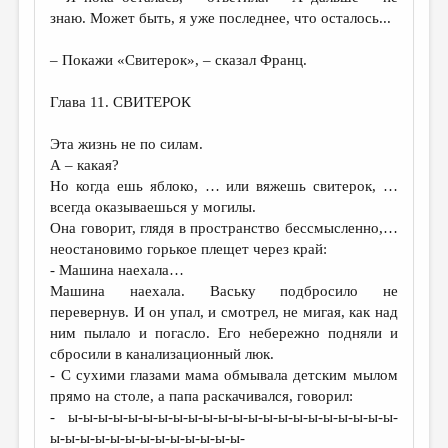
знаю. Может быть, я уже последнее, что осталось...
– Покажи «Свитерок», – сказал Франц.
Глава 11. СВИТЕРОК
Эта жизнь не по силам.
А – какая?
Но когда ешь яблоко, … или вяжешь свитерок, …
всегда оказываешься у могилы.
Она говорит, глядя в пространство бессмысленно,…
неостановимо горькое плещет через край:
- Машина наехала…
Машина наехала. Ваську подбросило не
перевернув. И он упал, и смотрел, не мигая, как над
ним пылало и погасло. Его небережно подняли и
сбросили в канализационный люк.
- С сухими глазами мама обмывала детским мылом
прямо на столе, а папа раскачивался, говорил:
- ы-ы-ы-ы-ы-ы-ы-ы-ы-ы-ы-ы-ы-ы-ы-ы-ы-ы-ы-ы-ы-ы-
ы-ы-ы-ы-ы-ы-ы-ы-ы-ы-ы-ы-ы-