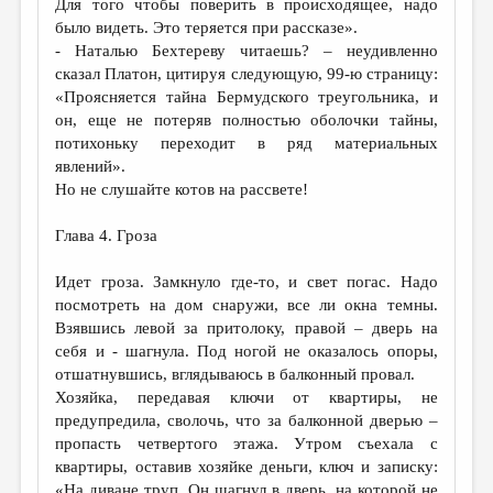
Для того чтобы поверить в происходящее, надо
было видеть. Это теряется при рассказе».
- Наталью Бехтереву читаешь? – неудивленно
сказал Платон, цитируя следующую, 99-ю страницу:
«Проясняется тайна Бермудского треугольника, и
он, еще не потеряв полностью оболочки тайны,
потихоньку переходит в ряд материальных
явлений».
Но не слушайте котов на рассвете!
Глава 4. Гроза
Идет гроза. Замкнуло где-то, и свет погас. Надо
посмотреть на дом снаружи, все ли окна темны.
Взявшись левой за притолоку, правой – дверь на
себя и - шагнула. Под ногой не оказалось опоры,
отшатнувшись, вглядываюсь в балконный провал.
Хозяйка, передавая ключи от квартиры, не
предупредила, сволочь, что за балконной дверью –
пропасть четвертого этажа. Утром съехала с
квартиры, оставив хозяйке деньги, ключ и записку:
«На диване труп. Он шагнул в дверь, на которой не