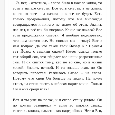
– Э, нет, - ответила, - слово было в начале конца, то
есть в начале смерти. Все есть смерть, а не жизнь,
конец главнее – а начала и вовсе не будет. Есть
только продолжения, потому что мы многажды
возвращаемся и ничего не знаем об этом. Значит,
нас нет, и всё как бы впервые. Какие же начала? Все
есть продолжения смерти. Я вообще подозреваю,
что нам снится все. Но снимся мы – кому? Вот в
чем вопрос. Да кто такой твой Йозеф К.? Причем
тут Йозеф с вашими снами? Имеет смысл только
тот общий сон, что вбирает все наши разрозненные
сны. И он снится тому, кто не во сне, но в жизни
живой. Значит, вечной. И ты знаешь имя, но Он
говорить перестал. Разбилось Слово – на слова.
Потому что снов Он больше не видит. На полке
стоит, на стене висит, в небесах парит вечно. Только
Он и жив среди всех?
Вот и ты уже на полке, и я скоро стану рядом. Он
по домам разошелся – един во многих лицах,
текстах, книгах, памятниках надгробных. Нет и Его,