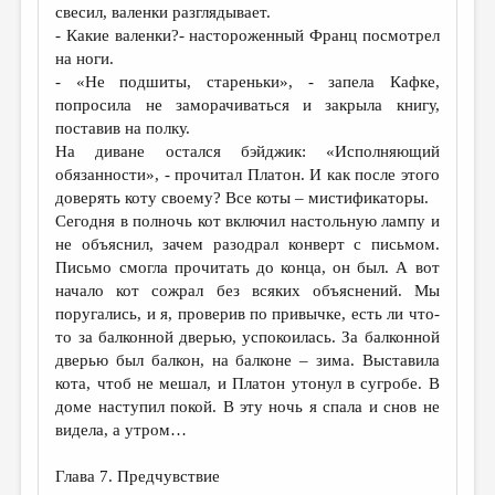
свесил, валенки разглядывает.
- Какие валенки?- настороженный Франц посмотрел
на ноги.
- «Не подшиты, стареньки», - запела Кафке,
попросила не заморачиваться и закрыла книгу,
поставив на полку.
На диване остался бэйджик: «Исполняющий
обязанности», - прочитал Платон. И как после этого
доверять коту своему? Все коты – мистификаторы.
Сегодня в полночь кот включил настольную лампу и
не объяснил, зачем разодрал конверт с письмом.
Письмо смогла прочитать до конца, он был. А вот
начало кот сожрал без всяких объяснений. Мы
поругались, и я, проверив по привычке, есть ли что-
то за балконной дверью, успокоилась. За балконной
дверью был балкон, на балконе – зима. Выставила
кота, чтоб не мешал, и Платон утонул в сугробе. В
доме наступил покой. В эту ночь я спала и снов не
видела, а утром…
Глава 7. Предчувствие