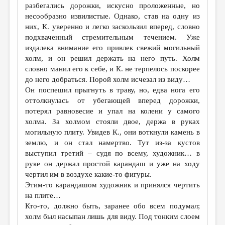
разбегались дорожки, искусно проложенные, но
несообразно извилистые. Однако, став на одну из
них, К. уверенно и легко заскользил вперед, словно
подхваченный стремительным течением. Уже
издалека внимание его привлек свежий могильный
холм, и он решил держать на него путь. Холм
словно манил его к себе, и К. не терпелось поскорее
до него добраться. Порой холм исчезал из виду…
Он поспешил прыгнуть в траву, но, едва нога его
оттолкнулась от убегающей вперед дорожки,
потерял равновесие и упал на колени у самого
холма. За холмом стояли двое, держа в руках
могильную плиту. Увидев К., они воткнули камень в
землю, и он стал намертво. Тут из-за кустов
выступил третий – судя по всему, художник… в
руке он держал простой карандаш и уже на ходу
чертил им в воздухе какие-то фигуры.
Этим-то карандашом художник и принялся чертить
на плите…
Кто-то, должно быть, заранее обо всем подумал;
холм был насыпан лишь для виду. Под тонким слоем