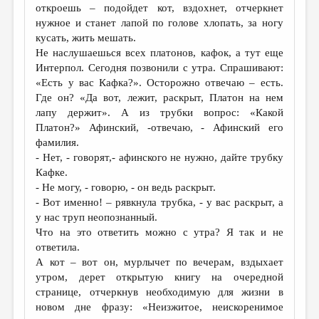
откроешь – подойдет кот, вздохнет, отчеркнет
нужное и станет лапой по голове хлопать, за ногу
кусать, жить мешать.
Не наслушаешься всех платонов, кафок, а тут еще
Интерпол. Сегодня позвонили с утра. Спрашивают:
«Есть у вас Кафка?». Осторожно отвечаю – есть.
Где он? «Да вот, лежит, раскрыт, Платон на нем
лапу держит». А из трубки вопрос: «Какой
Платон?» Афинский, -отвечаю, - Афинский его
фамилия.
- Нет, - говорят,- афинского не нужно, дайте трубку
Кафке.
- Не могу, - говорю, - он ведь раскрыт.
- Вот именно! – рявкнула трубка, - у вас раскрыт, а
у нас труп неопознанный.
Что на это ответить можно с утра? Я так и не
ответила.
А кот – вот он, мурлычет по вечерам, вздыхает
утром, дерет открытую книгу на очередной
странице, отчеркнув необходимую для жизни в
новом дне фразу: «Неизжитое, неискоренимое