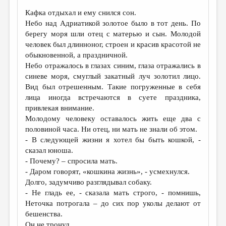
Кафка отдыхал и ему снился сон.
Небо над Адриатикой золотое было в тот день. По
берегу моря шли отец с матерью и сын. Молодой
человек был длинноног, строен и красив красотой не
обыкновенной, а праздничной.
Небо отражалось в глазах синим, глаза отражались в
синеве моря, смуглый закатный луч золотил лицо.
Вид был отрешенным. Такие погруженные в себя
лица иногда встречаются в суете праздника,
привлекая внимание.
Молодому человеку оставалось жить еще два с
половиной часа. Ни отец, ни мать не знали об этом.
- В следующей жизни я хотел бы быть кошкой, -
сказал юноша.
- Почему? – спросила мать.
- Даром говорят, «кошкина жизнь», - усмехнулся.
Долго, задумчиво разглядывал собаку.
- Не гладь ее, - сказала мать строго, - помнишь,
Неточка потрогала – до сих пор уколы делают от
бешенства.
Он не тронул.