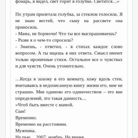
фонарь, я видел, свет горит в голубке. Светится…»
По утрам прилетала голубка, за стеклом голосила. Я
не знаю вестей, что сыну на рассвете она
приносила.
- Мама, не бормочи! Что ты все выспрашиваешь?
- Разве я о чем-то спросила?
- Знаешь, - ответил, - в стихах каждое слово
вопросом. А ты ищешь в них ответа. Смысл имеют
только ироничные стихи. Остальное все о чувствах
и для чувств. Очень утомительно.
…Когда я захожу в его комнату, хожу вдоль стен,
вчитываясь в недописанную книгу жизни его, мне не
страшно. Мне одиноко его одиночеством – это вне
определений, это такая данность…
«Чтоб быть вместе с мамой.
Сын!
Временно.
Временно на расстоянии.
Мужчина.
Не пью… 2007, ноябрь. Не время.