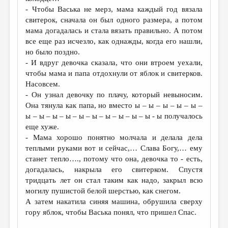
- Чтобы Васька не мерз, мама каждый год вязала
свитерок, сначала он был одного размера, а потом
мама догадалась и стала вязать правильно. А потом
все еще раз исчезло, как однажды, когда его нашли,
но было поздно.
- И вдруг девочка сказала, что они втроем уехали,
чтобы мама и папа отдохнули от яблок и свитерков.
Насовсем.
- Он узнал девочку по плачу, который невыносим.
Она тянула как папа, но вместо ы – ы – ы – ы – ы –
ы – ы – ы – ы – ы – ы – ы – ы – ы – ы - ы получалось
еще хуже.
- Мама хорошо понятно молчала и делала дела
теплыми руками вот и сейчас,… Слава Богу,… ему
станет тепло…., потому что она, девочка то - есть,
догадалась, накрыла его свитерком. Спустя
тридцать лет он стал таким как надо, закрыл всю
могилу пушистой белой шерстью, как снегом.
А затем накатила синяя машина, обрушила сверху
гору яблок, чтобы Васька понял, что пришел Спас.