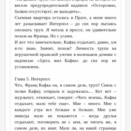
висело предупредительной надписи: «Осторожно,
балкон отсутствует, не выходить».
Съемная квартира осталась в Праге, а меня много
лет разыскивает Интерпол – до сих пор пытаясь
опознать труп. Я читала в прессе, он удивительно
похож на Франца. Но с усами.
И вот что замечательно, Кафка отдыхает, давно, уж
я-то знаю. Значит, похож? Личность трупа на
игрушечной пражской улочке в маленьком домике с
надписью «Здесь жил Кафка» до сих пор не
установлена.
Глава 5. Интерпол
Что, Франц Кафка он, в самом деле, труп? Сняла с
полки Кафку, открыла и задумалась… Кот вот –
мурлычет, отвлекает, говорит: «Чего лезешь, Кафка
отдыхает, мало тебе еще». Мне – много. Мне с
каждого утра все больше и больше. Мне уже
никогда мало не покажется – когда друзья
отдыхают, поговорить не с кем, не читать же, в
самом деле, их книг. Мало ли, на какой странице