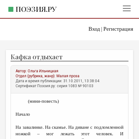
ПОЭЗИЯ.РУ
Вход
Регистрация
ГЛАВНОЕ МЕНЮ
|
ПОЭЗИЯ.РУ
ИЗДАТЕЛЬСТВО
Кафка отдыхает
ЖАНРЫ
АВТОРЫ
Автор:
Ольга Ильницкая
Отдел (рубрика, жанр):
Малая проза
КОММЕНТАРИИ
Дата и время публикации: 31.10.2011, 13:38:04
Сертификат Поэзия.ру: серия 1083 № 90103
ЛИТСАЛОН
(мини-повесть)
НОВОСТИ
ПРАВИЛА САЙТА
Начало
На завалинке. На скамье. На диване с подломленной
ОТДЕЛЫ И РУБРИКИ
ножкой – мог лежать этот человек. И
ИЗБРАННОЕ