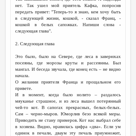
МАЛАЯ ПРОЗА
нет. Так ушел мой приятель Кафка, попросив
передать привет: "Теперь-то я знаю, кем хочу быть
ЭССЕИСТИКА
в следующей жизни, кошкой, - сказал Франц, -
ЛИТЕРАТУРОВЕДЕНИЕ
кошкой в белых сапожках. Напиши слова -
следующая глава".
КУЛЬТУРОВЕДЕНИЕ
2. Следующая глава
ПУБЛИЦИСТИКА
РЕЦЕНЗИРОВАНИЕ
Это было, было на Севере, где леса в заверюхах
посеяны, где морозы круты и рассеянны. Был
ЦИКЛЫ ПУБЛИКАЦИЙ
мангал. И беседа звучала, где конец есть – не видно
начала.
ТРЕДИАКОВСКИЙ
О желании приятеля Франца и прощальном его
МЕДИА
привете.
И в момент, когда было нолито – раздалось
ВКОНТАКТЕ
мяуканье страшное, и из леса вышел потерянный
чей-то кот. В сапогах прекрасных, белых-белых.
Сам – черно-мыров. Юморлив безо всякой меры.
Приводить не стану примеров. Кот нас выбрал себе
в хозяева. Видно, нравилась цифра «два». Если ум
одинок в печали, дваум эту печаль приумножит,