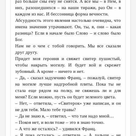
раз больше сны ему не снятся. А все мы – в Нем, в
них, разошедшихся – на наши тиражи, раз Он – в
каждом из нас. И бессонница форма вечности.
Абсурдность этого явления настолько очевидна, что
имена значения утрачивают. Он, ты, я, они – какая
разница? Если в начале было Слово – и слово было
Бог.
Нам не о чем с тобой говорить. Мы все сказали
друг другу.
Придет моя героиня и свяжет свитер пушистый,
чтобы накрыть могилу. И будет вой и скрежет
зубовный. А кроме – ничего и нет.
– Да, - сказал задумчиво Франц, – пожалуй, свитер
на могиле лучше надгробной плиты. Пока ты не
стала еще рядом на полку, не свяжешь ли и для
меня? Если можно, пусть он будет зеленого цвета.
– Нет, – ответила, – «Свитерок» уже написан, и он
не для тебя. Мало тебе травы?
– Да не знаю я, – ответил, – что там надо мной…
– Покоя нет, и воли тоже – это я знаю точно.
– А что же осталось? – удивился Франц.
– Я пока осталась, – ответила. – А дальше – не