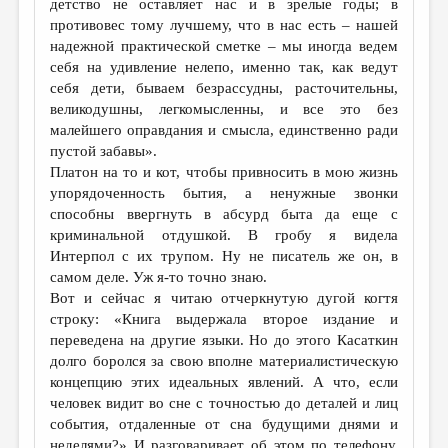
детство не оставляет нас и в зрелые годы; в
противовес тому лучшему, что в нас есть – нашей
надежной практической сметке – мы иногда ведем
себя на удивление нелепо, именно так, как ведут
себя дети, бываем безрассудны, расточительны,
великодушны, легкомысленны, и все это без
малейшего оправдания и смысла, единственно ради
пустой забавы».
Платон на то и кот, чтобы привносить в мою жизнь
упорядоченность бытия, а ненужные звонки
способны ввергнуть в абсурд быта да еще с
криминальной отдушкой. В гробу я видела
Интерпол с их трупом. Ну не писатель же он, в
самом деле. Уж я-то точно знаю.
Вот и сейчас я читаю отчеркнутую дугой когтя
строку: «Книга выдержала второе издание и
переведена на другие языки. Но до этого Касаткин
долго боролся за свою вполне материалистическую
концепцию этих идеальных явлений. А что, если
человек видит во сне с точностью до деталей и лиц
события, отдаленные от сна будущими днями и
неделями?» И разговаривает об этом по телефону,