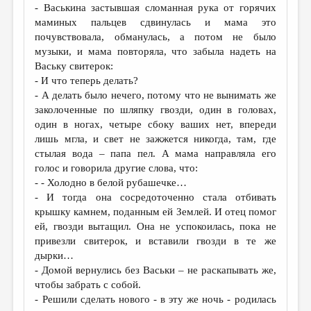
- Васькина застывшая сломанная рука от горячих
маминых пальцев сдвинулась и мама это
почувствовала, обманулась, а потом не было
музыки, и мама повторяла, что забыла надеть на
Ваську свитерок:
- И что теперь делать?
- А делать было нечего, потому что не вынимать же
заколоченные по шляпку гвозди, один в головах,
один в ногах, четыре сбоку ваших нет, впереди
лишь мгла, и свет не зажжется никогда, там, где
стылая вода – папа пел. А мама направляла его
голос и говорила другие слова, что:
- - Холодно в белой рубашечке…
- И тогда она сосредоточенно стала отбивать
крышку камнем, поданным ей Землей. И отец помог
ей, гвозди вытащил. Она не успокоилась, пока не
привезли свитерок, и вставили гвозди в те же
дырки…
- Домой вернулись без Васьки – не раскапывать же,
чтобы забрать с собой.
- Решили сделать нового - в эту же ночь - родилась