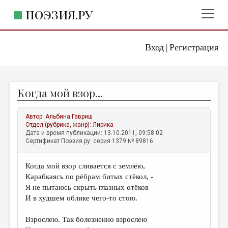
ПОЭЗИЯ.РУ
Вход
Регистрация
ГЛАВНОЕ МЕНЮ
|
ПОЭЗИЯ.РУ
ИЗДАТЕЛЬСТВО
Когда мой взор...
ЖАНРЫ
АВТОРЫ
Автор:
Альбина Гавриш
Отдел (рубрика, жанр):
Лирика
КОММЕНТАРИИ
Дата и время публикации: 13.10.2011, 09:58:02
Сертификат Поэзия.ру: серия 1379 № 89816
ЛИТСАЛОН
Когда мой взор сливается с землёю,
НОВОСТИ
Карабкаясь по рёбрам битых стёкол, -
ПРАВИЛА САЙТА
Я не пытаюсь скрыть глазных отёков
И в худшем облике чего-то стою.
ОТДЕЛЫ И РУБРИКИ
Взрослею. Так болезненно взрослею
ИЗБРАННОЕ