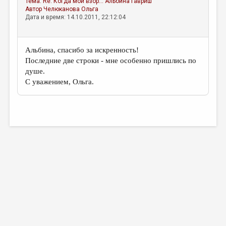
Тема:
Re: Когда мой взор...
Альбина Гавриш
МАЛАЯ ПРОЗА
Автор
Челюканова Ольга
Дата и время: 14.10.2011, 22:12:04
ЭССЕИСТИКА
ЛИТЕРАТУРОВЕДЕНИЕ
Альбина, спасибо за искренность!
КУЛЬТУРОВЕДЕНИЕ
Последние две строки - мне особенно пришлись по
душе.
ПУБЛИЦИСТИКА
С уважением, Ольга.
РЕЦЕНЗИРОВАНИЕ
ЦИКЛЫ ПУБЛИКАЦИЙ
ТРЕДИАКОВСКИЙ
МЕДИА
ВКОНТАКТЕ