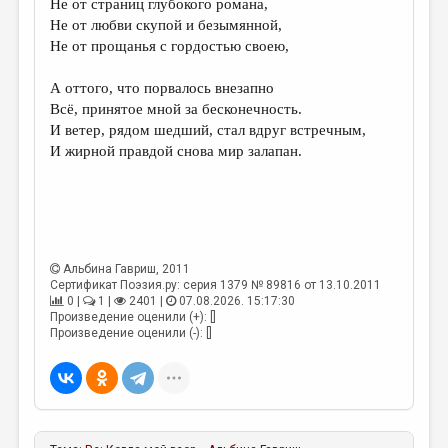
Не от страниц глубокого романа,
Не от любви скупой и безымянной,
ДАЙДЖЕСТ
Не от прощанья с гордостью своею,
ПРОИЗВЕДЕНИЯ
А оттого, что порвалось внезапно
ПЕРЕВОДЫ
Всё, принятое мной за бесконечность.
И ветер, рядом шедший, стал вдруг встречным,
КОНКУРСЫ
И жирной правдой снова мир залапан.
ДЕТСКАЯ КОМНАТА
КНИЖНАЯ ПОЛКА
ОБЗОР ЛИТЕРАТУРЫ
Альбина Гавриш
, 2011
СТРАНИЦЫ ПАМЯТИ
Сертификат Поэзия.ру: серия 1379 № 89816 от 13.10.2011
0 |
1 |
2401 |
07.08.2026. 15:17:30
ОБЪЯВЛЕНИЯ
Произведение оценили (+): []
Произведение оценили (-): []
КОЛОНКА РЕДАКТОРА
РЕДКОЛЛЕГИЯ
ОТ РЕДАКЦИИ