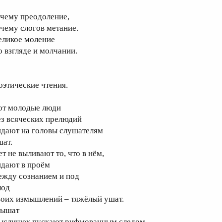
 чему преодоление,
 чему слогов метание.
еликое моление
о взгляде и молчании.
оэтические чтения.
от молодые люди
ез всяческих прелюдий
идают на головы слушателям
шат.
т не выливают то, что в нём,
идают в проём
ежду сознанием и под
лод
воих измышлений – тяжёлый ушат.
ышат
ыслишек пускают рифмованным следом,