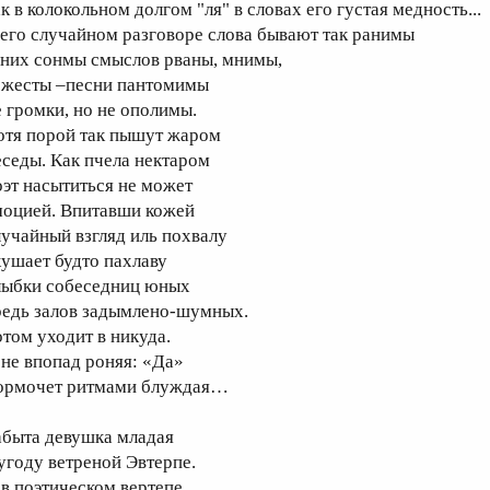
к в колокольном долгом "ля" в словах его густая медность...
 его случайном разговоре слова бывают так ранимы
 них сонмы смыслов рваны, мнимы,
 жесты –песни пантомимы
е громки, но не ополимы.
отя порой так пышут жаром
еседы. Как пчела нектаром
оэт насытиться не может
моцией. Впитавши кожей
лучайный взгляд иль похвалу
кушает будто пахлаву
лыбки собеседниц юных
редь залов задымлено-шумных.
отом уходит в никуда.
 не впопад роняя: «Да»
ормочет ритмами блуждая…
абыта девушка младая
 угоду ветреной Эвтерпе.
 в поэтическом вертепе