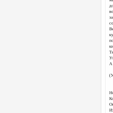
д
во
з
со
В
к
п
к
Т
У
А
(У
Н
К
О
И