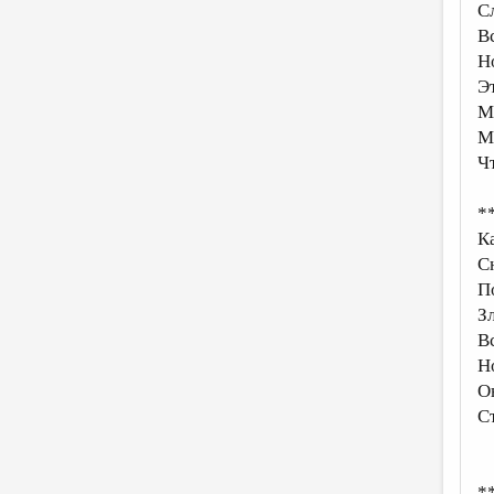
С
В
Н
Э
М
М
Ч
*
К
С
П
З
В
Н
О
С
*