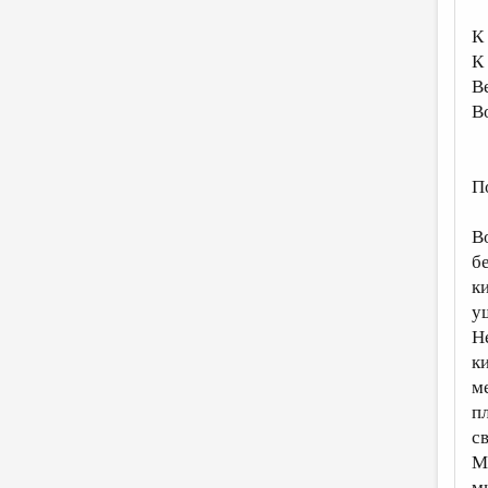
К
К
В
В
П
В
б
к
у
Не
к
м
п
с
М
м