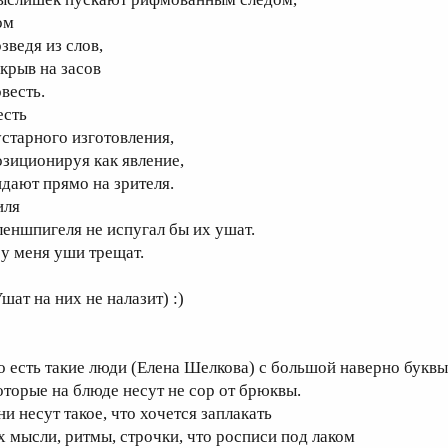
ом
зведя из слов,
акрыв на засов
весть.
есть
устарного изготовления,
озиционируя как явление,
идают прямо на зрителя.
иля
леншпигеля не испугал бы их ушат.
 у меня уши трещат.
шат на них не налазит) :)
о есть такие люди (Елена Шелкова) с большой наверно буквы
оторые на блюде несут не сор от брюквы.
ни несут такое, что хочется заплакать
х мысли, ритмы, строчки, что росписи под лаком