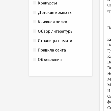
Конкурсы
О
в
Детская комната
Книжная полка
П
Обзор литературы
К
Страницы памяти
Н
Правила сайта
Г
К
Объявления
В
В
Н
М
М
И
О
ф
С