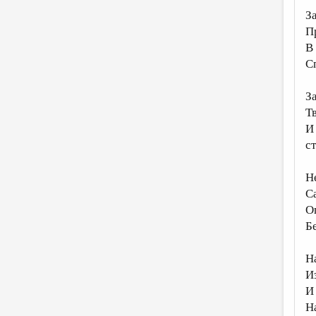
З
П
В
С
З
Т
И
с
Н
С
О
Б
Н
И
И
Н