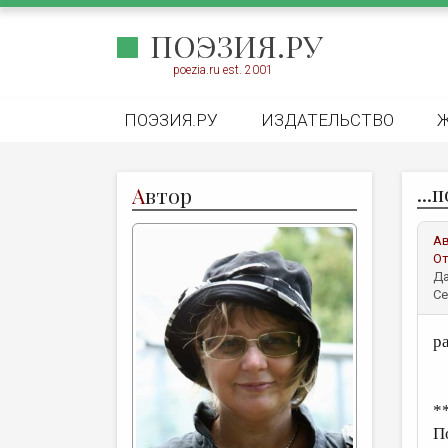
ПОЭЗИЯ.РУ
poezia.ru est. 2001
ПОЭЗИЯ.РУ
ИЗДАТЕЛЬСТВО
..
А
втор
А
От
Да
Се
р
*
П