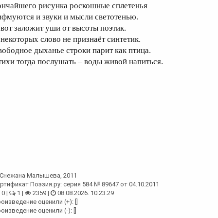
ончайшего рисунка роскошные сплетенья
ифмуются и звуки и мысли светотенью.
 вот заложит уши от высоты поэтик.
 некоторых слово не признаёт синтетик.
вободное дыханье строки парит как птица.
тихи тогда послушать – воды живой напиться.
Снежана Малышева
, 2011
ртификат Поэзия.ру: серия 584 № 89647 от 04.10.2011
0 |
1 |
2359 |
08.08.2026. 10:23:29
оизведение оценили (+): []
оизведение оценили (-): []