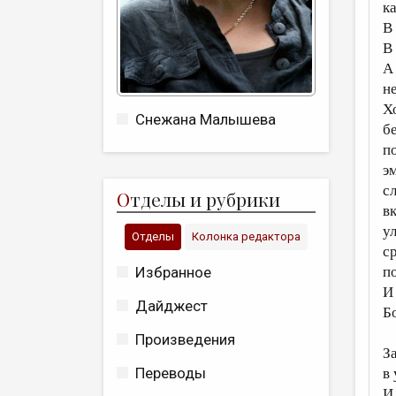
ка
В
В
А
н
Х
Снежана Малышева
б
п
э
с
О
тделы и рубрики
в
у
Отделы
Колонка редактора
с
Избранное
п
И
Дайджест
Б
Произведения
З
Переводы
в
И