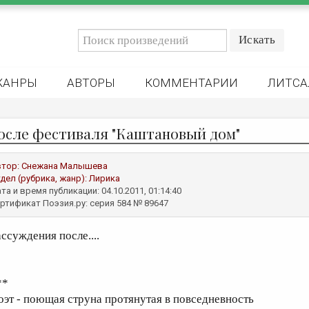
ЖАНРЫ
АВТОРЫ
КОММЕНТАРИИ
ЛИТСА
.после фестиваля "Каштановый дом"
втор:
Снежана Малышева
дел (рубрика, жанр):
Лирика
та и время публикации: 04.10.2011, 01:14:40
ртификат Поэзия.ру: серия 584 № 89647
ассуждения после....
**
оэт - поющая струна протянутая в повседневность