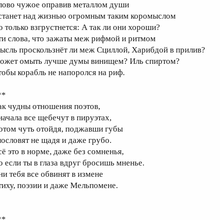
лово чужое оправив металлом души
станет над жизнью огромным таким коромыслом
о только взгрустнется: А так ли они хороши?
ти слова, что зажаты меж рифмой и ритмом
ысль проскользнёт ли меж Сциллой, Харибдой в прилив?
ожет омыть лучше думы винищем? Иль спиртом?
тобы корабль не напоролся на риф.
**
ак чудны отношения поэтов,
начала все щебечут в пируэтах,
отом чуть отойдя, поджавши губы
лословят не щадя и даже грубо.
сё это в норме, даже без сомненья,
о если ты в глаза вдруг бросишь мненье.
ни тебя все обвинят в измене
тиху, поэзии и даже Мельпомене.
**