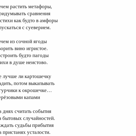
ачем растить метафоры,
ридумывать сравнения
 стихи как будто в амфоры
пускаться с суеверием.
ачем из сочной ягоды
ворить вино игристое.
 строить будто пагоды
тихи в душе неистово.
е лучше ли картошечку
адить, потом выкапывать
гурчики к окрошечке…
ерёзовыми капами
а днях считать события
з бытовых случайностей.
 ждать судьбы прибытия
а пристанях усталости.