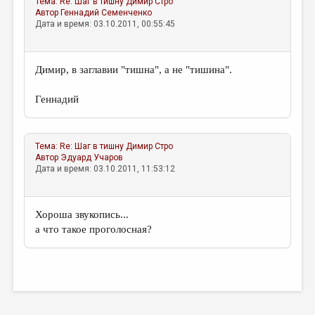
Тема:
Re: Шаг в тишну
Димир Стро
МАЛАЯ ПРОЗА
Автор
Геннадий Семенченко
Дата и время: 03.10.2011, 00:55:45
ЭССЕИСТИКА
ЛИТЕРАТУРОВЕДЕНИЕ
Димир, в заглавии "тишна", а не "тишина".
КУЛЬТУРОВЕДЕНИЕ
Геннадий
ПУБЛИЦИСТИКА
РЕЦЕНЗИРОВАНИЕ
Тема:
Re: Шаг в тишну
Димир Стро
ЦИКЛЫ ПУБЛИКАЦИЙ
Автор
Эдуард Учаров
Дата и время: 03.10.2011, 11:53:12
ТРЕДИАКОВСКИЙ
МЕДИА
Хороша звукопись...
ВКОНТАКТЕ
а что такое проголосная?