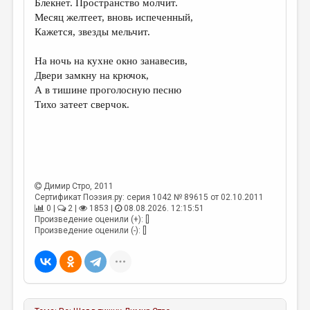
Блекнет. Пространство молчит.
Месяц желтеет, вновь испеченный,
ДАЙДЖЕСТ
Кажется, звезды мельчит.
ПРОИЗВЕДЕНИЯ
На ночь на кухне окно занавесив,
ПЕРЕВОДЫ
Двери замкну на крючок,
А в тишине проголосную песню
КОНКУРСЫ
Тихо затеет сверчок.
ДЕТСКАЯ КОМНАТА
КНИЖНАЯ ПОЛКА
ОБЗОР ЛИТЕРАТУРЫ
Димир Стро
, 2011
СТРАНИЦЫ ПАМЯТИ
Сертификат Поэзия.ру: серия 1042 № 89615 от 02.10.2011
0 |
2 |
1853 |
08.08.2026. 12:15:51
ОБЪЯВЛЕНИЯ
Произведение оценили (+): []
Произведение оценили (-): []
КОЛОНКА РЕДАКТОРА
РЕДКОЛЛЕГИЯ
ОТ РЕДАКЦИИ