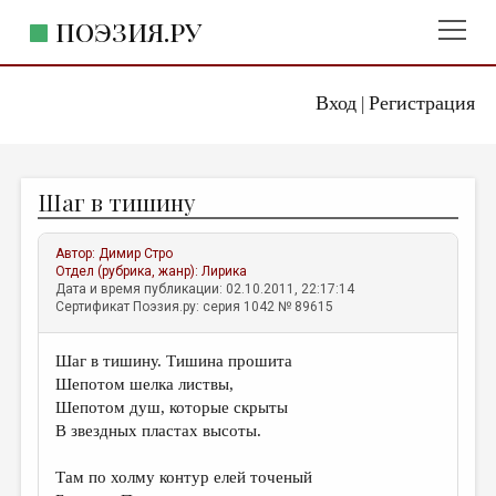
ПОЭЗИЯ.РУ
Вход
Регистрация
ГЛАВНОЕ МЕНЮ
|
ПОЭЗИЯ.РУ
ИЗДАТЕЛЬСТВО
Шаг в тишину
ЖАНРЫ
АВТОРЫ
Автор:
Димир Стро
Отдел (рубрика, жанр):
Лирика
КОММЕНТАРИИ
Дата и время публикации: 02.10.2011, 22:17:14
Сертификат Поэзия.ру: серия 1042 № 89615
ЛИТСАЛОН
Шаг в тишину. Тишина прошита
НОВОСТИ
Шепотом шелка листвы,
ПРАВИЛА САЙТА
Шепотом душ, которые скрыты
В звездных пластах высоты.
ОТДЕЛЫ И РУБРИКИ
Там по холму контур елей точеный
ИЗБРАННОЕ