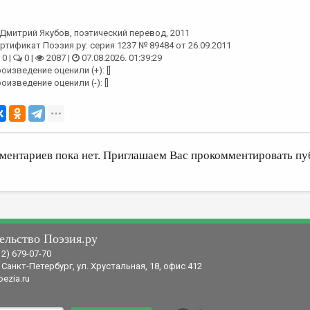
Дмитрий Якубов
, поэтический перевод, 2011
ртификат Поэзия.ру: серия 1237 № 89484 от 26.09.2011
0 |
0 |
2087 |
07.08.2026. 01:39:29
оизведение оценили (+): []
оизведение оценили (-): []
ментариев пока нет. Приглашаем Вас прокомментировать пу
ельство Поэзия.ру
12) 679-07-70
 Санкт-Петербург, ул. Хрустальная, 18, офис 412
ezia.ru