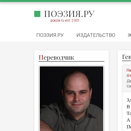
ПОЭЗИЯ.РУ
poezia.ru est. 2001
ПОЭЗИЯ.РУ
ИЗДАТЕЛЬСТВО
Ге
П
ереводчик
Пе
От
Да
Се
З
В 
Т
А
П