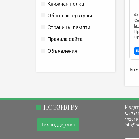
Книжная полка
Обзор литературы
Се
Страницы памяти
Пр
Пр
Правила сайта
Объявления
Ком
ПОЭЗИЯ.РУ
Издат
+7 (8
192019,
Техподдержка
info@po