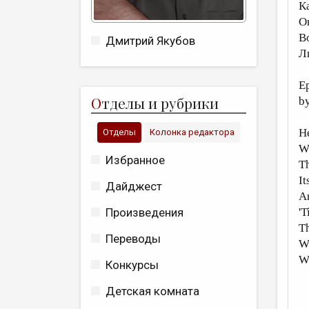
К
О
В
Дмитрий Якубов
Л
E
О
тделы и рубрики
b
He
Отделы
Колонка редактора
Wh
Избранное
Th
It
Дайджест
An
Произведения
'T
Th
Переводы
Wh
We
Конкурсы
Детская комната