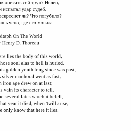
ак описать сей труп? Нелеп,
н испытал удар судеб.
оскреснет ли? Что погубило?
ишь ясно, где его могила.
pitaph On The World
y Henry D. Thoreau
re lies the body of this world,
ose soul alas to hell is hurled.
is golden youth long since was past,
s silver manhood went as fast,
 iron age drew on at last;
is vain its character to tell,
e several fates which it befell,
at year it died, when 'twill arise,
 only know that here it lies.