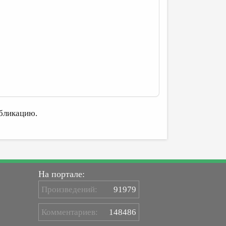
бликацию.
На портале:
Произведений:
91979
Комментариев:
148486