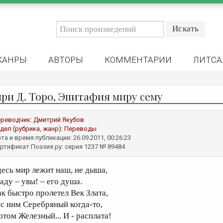
ЖАНРЫ
АВТОРЫ
КОММЕНТАРИИ
ЛИТСА
нри Д. Торо, Эпитафия миру сему
реводчик:
Дмитрий Якубов
дел (рубрика, жанр):
Переводы
та и время публикации: 26.09.2011, 00:26:23
ртификат Поэзия.ру: серия 1237 № 89484
десь мир лежит наш, не дыша,
аду – увы! – его душа.
ак быстро пролетел Век Злата,
 с ним Серебряный когда-то,
отом Железный... И - расплата!